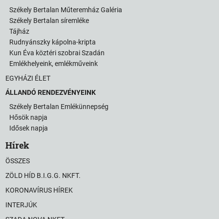
Székely Bertalan Műteremház Galéria
Székely Bertalan síremléke
Tájház
Rudnyánszky kápolna-kripta
Kun Éva köztéri szobrai Szadán
Emlékhelyeink, emlékműveink
EGYHÁZI ÉLET
ÁLLANDÓ RENDEZVÉNYEINK
Székely Bertalan Emlékünnepség
Hősök napja
Idősek napja
Hírek
ÖSSZES
ZÖLD HÍD B.I.G.G. NKFT.
KORONAVÍRUS HÍREK
INTERJÚK