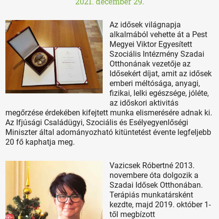
2021. december 29.
Az idősek világnapja
alkalmából vehette át a Pest
Megyei Viktor Egyesített
Szociális Intézmény Szadai
Otthonának vezetője az
Idősekért díjat, amit az idősek
emberi méltósága, anyagi,
fizikai, lelki egészsége, jóléte,
az időskori aktivitás
megőrzése érdekében kifejtett munka elismerésére adnak ki.
Az Ifjúsági Családügyi, Szociális és Esélyegyenlőségi
Miniszter által adományozható kitüntetést évente legfeljebb
20 fő kaphatja meg.
Vazicsek Róbertné 2013.
novembere óta dolgozik a
Szadai Idősek Otthonában.
Terápiás munkatársként
kezdte, majd 2019. október 1-
től megbízott