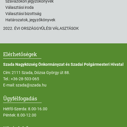
Szavazóköri jegyzőkönyvek
Választási iroda
Választási bizottság
Határozatok, jegyzőkönyvek
2022. ÉVI ORSZÁGGYŰLÉSI VÁLASZTÁSOK
Elérhetőségek
Szada Nagyközség Önkormányzat és Szadai Polgármesteri Hivatal
Cím: 2111 Szada, Dózsa György út 88.
Tel.:
+36-28-503-065
E-mail:
szada@szada.hu
Ügyfélfogadás
Hétfő-Szerda: 8.00-16.00
Péntek: 8.00-12.00