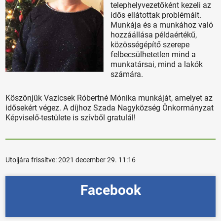
telephelyvezetőként kezeli az
idős ellátottak problémáit.
Munkája és a munkához való
hozzáállása példaértékű,
közösségépítő szerepe
felbecsülhetetlen mind a
munkatársai, mind a lakók
számára.
Köszönjük Vazicsek Róbertné Mónika munkáját, amelyet az
idősekért végez. A díjhoz Szada Nagyközség Önkormányzat
Képviselő-testülete is szívből gratulál!
Utoljára frissítve:
2021 december 29. 11:16
Facebook