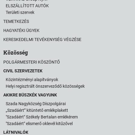
ELSZÁLLÍTOTT AUTÓK
Területi szervek
TEMETKEZÉS
HAGYATÉKI ÜGYEK
KERESKEDELMI TEVÉKENYSÉG VÉGZÉSE
Közösség
POLGÁRMESTERI KÖSZÖNTŐ
CIVIL SZERVEZETEK
Közintézményi alapítványok
Helyi regisztrált önszerveződő közösségek
AKIKRE BÜSZKÉK VAGYUNK
Szada Nagyközség Díszpolgárai
„Szadáért” kitüntető emlékplakett
"Szadáért" Székely Bertalan emlékérem
"Szadáért" elismerő oklevél kitűzővel
LÁTNIVALÓK