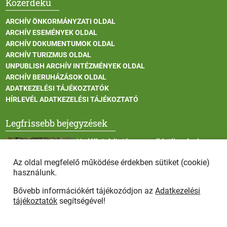
Közérdekű
ARCHÍV ÖNKORMÁNYZATI OLDAL
ARCHÍV ESEMÉNYEK OLDAL
ARCHÍV DOKUMENTUMOK OLDAL
ARCHÍV TURIZMUS OLDAL
UNPUBLISH ARCHÍV INTÉZMÉNYEK OLDAL
ARCHÍV BERUHÁZÁSOK OLDAL
ADATKEZELÉSI TÁJÉKOZTATÓK
HÍRLEVÉL ADATKEZELÉSI TÁJÉKOZTATÓ
Legfrissebb bejegyzések
Vadállatok itatása a rendkívüli melegben
Az oldal megfelelő működése érdekben sütiket (cookie)
használunk.
Bővebb információkért tájékozódjon az
Adatkezelési
Afrikai sertéspestis - kérések a lakosság felé
tájékoztatók
segítségével!