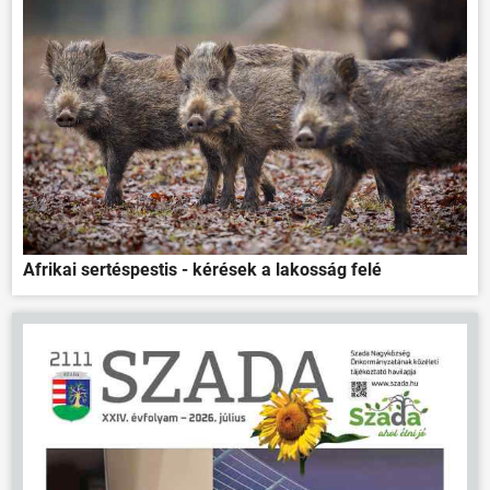
Afrikai sertéspestis - kérések a lakosság felé