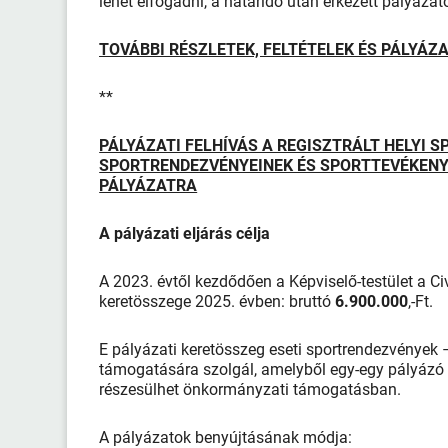
lehet elfogadni, a határidő után érkezett pályázato
TOVÁBBI RÉSZLETEK, FELTÉTELEK ÉS PÁLYÁZ
**
PÁLYÁZATI FELHÍVÁS A REGISZTRÁLT HELYI
SPORTRENDEZVÉNYEINEK ÉS SPORTTEVÉKEN
PÁLYÁZATRA
A pályázati eljárás célja
A 2023. évtől kezdődően a Képviselő-testület a Civ
keretösszege 2025. évben: bruttó
6.900.000
,-Ft.
E pályázati keretösszeg eseti sportrendezvénye
támogatására szolgál, amelyből egy-egy pályázó 
részesülhet önkormányzati támogatásban.
A pályázatok benyújtásának módja: