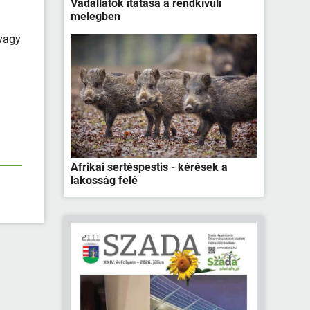
Vadállatok itatása a rendkívüli
melegben
 vagy
Afrikai sertéspestis - kérések a
lakosság felé