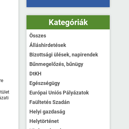
Kategóriák
Összes
Álláshirdetések
Bizottsági ülések, napirendek
Bűnmegelőzés, bűnügy
DtKH
re
Egészségügy
tület
Európai Uniós Pályázatok
ázati
Faültetés Szadán
Helyi gazdaság
Helytörténet