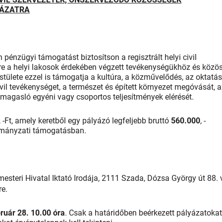
YÁZATRA
n pénzügyi támogatást biztosítson a regisztrált helyi civil
e a helyi lakosok érdekében végzett tevékenységükhöz és közö
ülete ezzel is támogatja a kultúra, a közművelődés, az oktatás
 civil tevékenységet, a természet és épített környezet megóvását, 
kimagasló egyéni vagy csoportos teljesítmények elérését.
, -Ft, amely keretből egy pályázó legfeljebb bruttó
560.000
, -
rmányzati támogatásban.
esteri Hivatal Iktató Irodája, 2111 Szada, Dózsa György út 88.
re.
ruár 28. 10.00 óra
. Csak a határidőben beérkezett pályázatoka