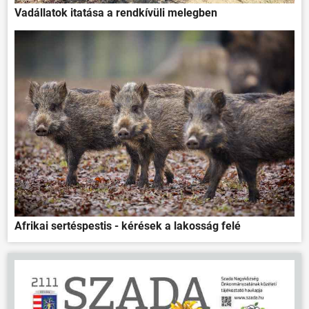
Vadállatok itatása a rendkívüli melegben
Afrikai sertéspestis - kérések a lakosság felé