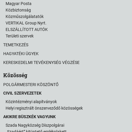
Magyar Posta
Közbiztonság
Közműszolgálatatók
VERTIKAL Group Nyrt.
ELSZÁLLÍTOTT AUTÓK
Területi szervek
TEMETKEZÉS
HAGYATÉKI ÜGYEK
KERESKEDELMI TEVÉKENYSÉG VÉGZÉSE
Közösség
POLGÁRMESTERI KÖSZÖNTŐ
CIVIL SZERVEZETEK
Közintézményi alapítványok
Helyi regisztrált önszerveződő közösségek
AKIKRE BÜSZKÉK VAGYUNK
Szada Nagyközség Díszpolgárai
„Szadáért” kitüntető emlékplakett