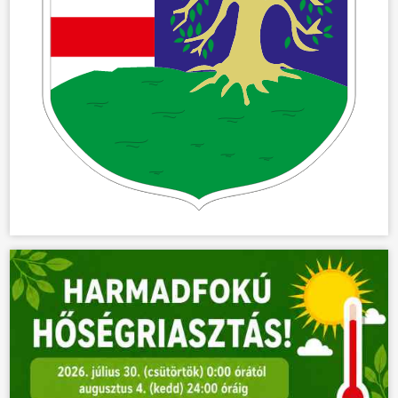
ÖNKORMÁNYZAT
ÜGYINTÉZÉS
KÖZÖSSÉG
HÍREK
VÁLASZTÁSOK