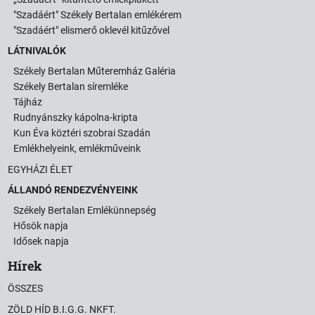
"Szadáért" Székely Bertalan emlékérem
"Szadáért" elismerő oklevél kitűzővel
LÁTNIVALÓK
Székely Bertalan Műteremház Galéria
Székely Bertalan síremléke
Tájház
Rudnyánszky kápolna-kripta
Kun Éva köztéri szobrai Szadán
Emlékhelyeink, emlékműveink
EGYHÁZI ÉLET
ÁLLANDÓ RENDEZVÉNYEINK
Székely Bertalan Emlékünnepség
Hősök napja
Idősek napja
Hírek
ÖSSZES
ZÖLD HÍD B.I.G.G. NKFT.