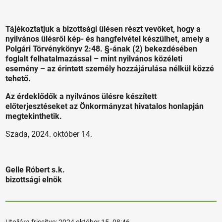
Tájékoztatjuk a bizottsági ülésen részt vevőket, hogy a
nyilvános ülésről kép- és hangfelvétel készülhet, amely a
Polgári Törvénykönyv 2:48. §-ának (2) bekezdésében
foglalt felhatalmazással – mint nyilvános közéleti
esemény – az érintett személy hozzájárulása nélkül közzé
tehető.
Az érdeklődők a nyilvános ülésre készített
előterjesztéseket az Önkormányzat hivatalos honlapján
megtekinthetik.
Szada, 2024. október 14.
Gelle Róbert s.k.
bizottsági elnök
Utoljára frissítve:
2024 október 15. 08:46