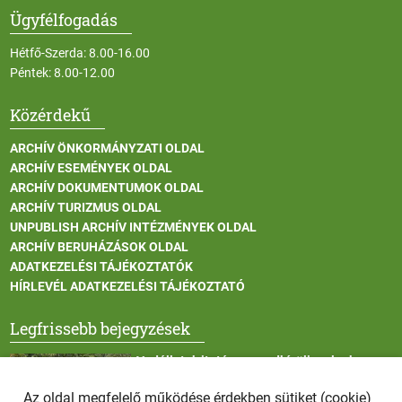
Ügyfélfogadás
Hétfő-Szerda: 8.00-16.00
Péntek: 8.00-12.00
Közérdekű
ARCHÍV ÖNKORMÁNYZATI OLDAL
ARCHÍV ESEMÉNYEK OLDAL
ARCHÍV DOKUMENTUMOK OLDAL
ARCHÍV TURIZMUS OLDAL
UNPUBLISH ARCHÍV INTÉZMÉNYEK OLDAL
ARCHÍV BERUHÁZÁSOK OLDAL
ADATKEZELÉSI TÁJÉKOZTATÓK
HÍRLEVÉL ADATKEZELÉSI TÁJÉKOZTATÓ
Legfrissebb bejegyzések
Vadállatok itatása a rendkívüli melegben
Az oldal megfelelő működése érdekben sütiket (cookie)