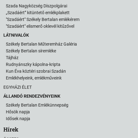
Szada Nagyközség Díszpolgárai
„Szadáért” kitüntető emlékplakett
"Szadáért" Székely Bertalan emlékérem
"Szadáért" elismerő oklevél kitűzővel
LÁTNIVALÓK
Székely Bertalan Műteremház Galéria
Székely Bertalan síremléke
Tájház
Rudnyánszky kápolna-kripta
Kun Éva köztéri szobrai Szadán
Emlékhelyeink, emlékműveink
EGYHÁZI ÉLET
ÁLLANDÓ RENDEZVÉNYEINK
Székely Bertalan Emlékünnepség
Hősök napja
Idősek napja
Hírek