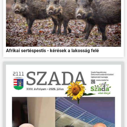
Afrikai sertéspestis - kérések a lakosság felé