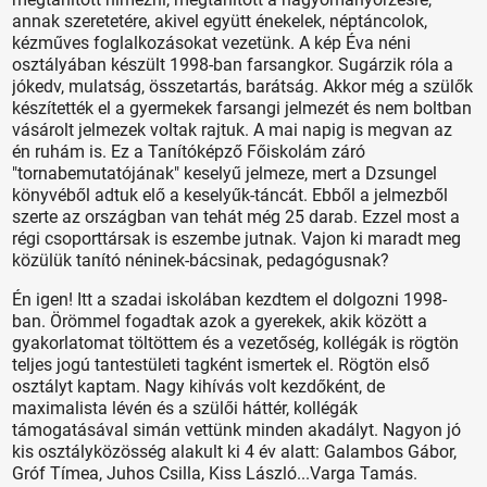
annak szeretetére, akivel együtt énekelek, néptáncolok,
kézműves foglalkozásokat vezetünk. A kép Éva néni
osztályában készült 1998-ban farsangkor. Sugárzik róla a
jókedv, mulatság, összetartás, barátság. Akkor még a szülők
készítették el a gyermekek farsangi jelmezét és nem boltban
vásárolt jelmezek voltak rajtuk. A mai napig is megvan az
én ruhám is. Ez a Tanítóképző Főiskolám záró
"tornabemutatójának" keselyű jelmeze, mert a Dzsungel
könyvéből adtuk elő a keselyűk-táncát. Ebből a jelmezből
szerte az országban van tehát még 25 darab. Ezzel most a
régi csoporttársak is eszembe jutnak. Vajon ki maradt meg
közülük tanító néninek-bácsinak, pedagógusnak?
Én igen! Itt a szadai iskolában kezdtem el dolgozni 1998-
ban. Örömmel fogadtak azok a gyerekek, akik között a
gyakorlatomat töltöttem és a vezetőség, kollégák is rögtön
teljes jogú tantestületi tagként ismertek el. Rögtön első
osztályt kaptam. Nagy kihívás volt kezdőként, de
maximalista lévén és a szülői háttér, kollégák
támogatásával simán vettünk minden akadályt. Nagyon jó
kis osztályközösség alakult ki 4 év alatt: Galambos Gábor,
Gróf Tímea, Juhos Csilla, Kiss László...Varga Tamás.