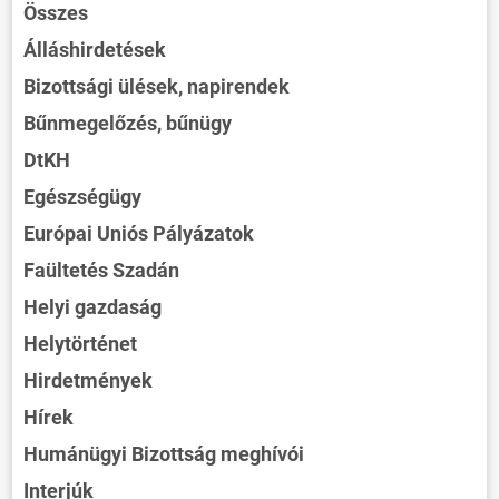
Összes
Álláshirdetések
Bizottsági ülések, napirendek
Bűnmegelőzés, bűnügy
DtKH
Egészségügy
Európai Uniós Pályázatok
Faültetés Szadán
Helyi gazdaság
Helytörténet
Hirdetmények
Hírek
Humánügyi Bizottság meghívói
Interjúk