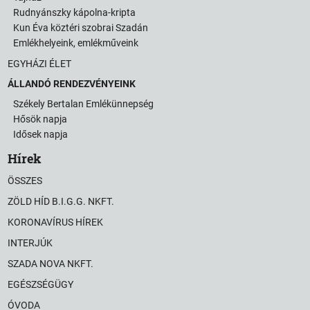
Rudnyánszky kápolna-kripta
Kun Éva köztéri szobrai Szadán
Emlékhelyeink, emlékműveink
EGYHÁZI ÉLET
ÁLLANDÓ RENDEZVÉNYEINK
Székely Bertalan Emlékünnepség
Hősök napja
Idősek napja
Hírek
ÖSSZES
ZÖLD HÍD B.I.G.G. NKFT.
KORONAVÍRUS HÍREK
INTERJÚK
SZADA NOVA NKFT.
EGÉSZSÉGÜGY
ÓVODA