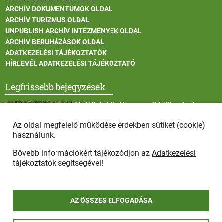
ARCHÍV DOKUMENTUMOK OLDAL
ARCHÍV TURIZMUS OLDAL
UNPUBLISH ARCHÍV INTÉZMÉNYEK OLDAL
ARCHÍV BERUHÁZÁSOK OLDAL
ADATKEZELÉSI TÁJÉKOZTATÓK
HÍRLEVÉL ADATKEZELÉSI TÁJÉKOZTATÓ
Legfrissebb bejegyzések
Vadállatok itatása a rendkívüli melegben
Az oldal megfelelő működése érdekben sütiket (cookie)
használunk.
Bővebb információkért tájékozódjon az
Adatkezelési
Afrikai sertéspestis - kérések a lakosság felé
tájékoztatók
segítségével!
AZ ÖSSZES ELFOGADÁSA