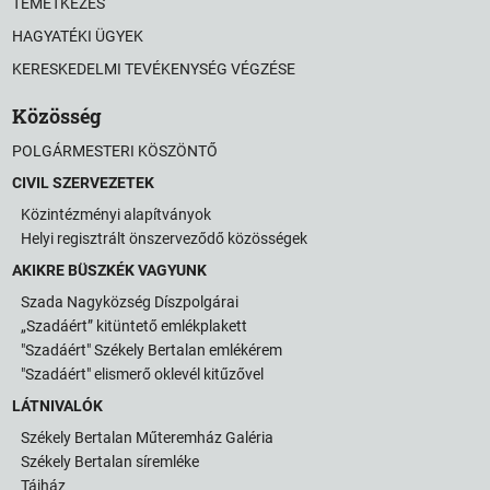
TEMETKEZÉS
HAGYATÉKI ÜGYEK
KERESKEDELMI TEVÉKENYSÉG VÉGZÉSE
Közösség
POLGÁRMESTERI KÖSZÖNTŐ
CIVIL SZERVEZETEK
Közintézményi alapítványok
Helyi regisztrált önszerveződő közösségek
AKIKRE BÜSZKÉK VAGYUNK
Szada Nagyközség Díszpolgárai
„Szadáért” kitüntető emlékplakett
"Szadáért" Székely Bertalan emlékérem
"Szadáért" elismerő oklevél kitűzővel
LÁTNIVALÓK
Székely Bertalan Műteremház Galéria
Székely Bertalan síremléke
Tájház