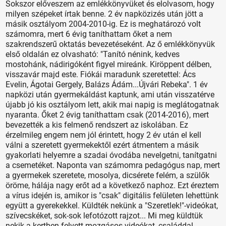
Sokszor előveszem az emlékkönyvüket és elolvasom, hogy
milyen szépeket írtak benne. 2 év napközizés után jött a
másik osztályom 2004-2010-ig. Ez is meghatározó volt
számomra, mert 6 évig taníthattam őket a nem
szakrendszerű oktatás bevezetéseként. Az ő emlékkönyvük
első oldalán ez olvasható: "Tanító nénink, kedves
mostohánk, nádirigóként figyel mireánk. Kiröppent délben,
visszavár majd este. Fiókái maradunk szeretettel: Ács
Evelin, Ágotai Gergely, Balázs Ádám...Újvári Rebeka". 1 év
napközi után gyermekáldást kaptunk, ami után visszatérve
újabb jó kis osztályom lett, akik mai napig is meglátogatnak
nyaranta. Őket 2 évig taníthattam csak (2014-2016), mert
bevezették a kis felmenő rendszert az iskolában. Ez
érzelmileg engem nem jól érintett, hogy 2 év után el kell
válni a szeretett gyermekektől ezért átmentem a másik
gyakorlati helyemre a szadai óvodába nevelgetni, tanítgatni
a csemetéket. Naponta van számomra pedagógus nap, mert
a gyermekek szeretete, mosolya, dicsérete felém, a szülők
öröme, hálája nagy erőt ad a következő naphoz. Ezt éreztem
a vírus idején is, amikor is "csak" digitális felületen lehettünk
együtt a gyerekekkel. Küldték nekünk a "Szeretlek!"-videókat,
szívecskéket, sok-sok lefotózott rajzot... Mi meg küldtük
nekik a kertben felvett mozgásos videókat, családdal