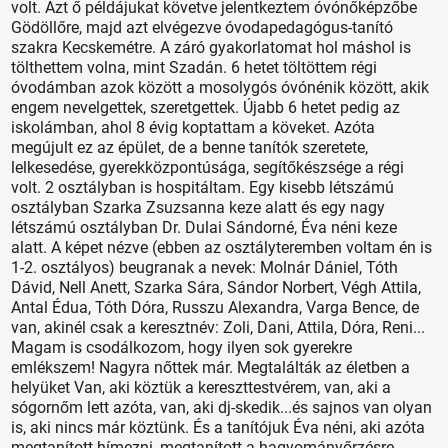
volt. Azt ő példájukat követve jelentkeztem óvónőképzőbe
Gödöllőre, majd azt elvégezve óvodapedagógus-tanító
szakra Kecskemétre. A záró gyakorlatomat hol máshol is
tölthettem volna, mint Szadán. 6 hetet töltöttem régi
óvodámban azok között a mosolygós óvónénik között, akik
engem nevelgettek, szeretgettek. Újabb 6 hetet pedig az
iskolámban, ahol 8 évig koptattam a köveket. Azóta
megújult ez az épület, de a benne tanítók szeretete,
lelkesedése, gyerekközpontúsága, segítőkészsége a régi
volt. 2 osztályban is hospitáltam. Egy kisebb létszámú
osztályban Szarka Zsuzsanna keze alatt és egy nagy
létszámú osztályban Dr. Dulai Sándorné, Éva néni keze
alatt. A képet nézve (ebben az osztályteremben voltam én is
1-2. osztályos) beugranak a nevek: Molnár Dániel, Tóth
Dávid, Nell Anett, Szarka Sára, Sándor Norbert, Végh Attila,
Antal Édua, Tóth Dóra, Russzu Alexandra, Varga Bence, de
van, akinél csak a keresztnév: Zoli, Dani, Attila, Dóra, Reni...
Magam is csodálkozom, hogy ilyen sok gyerekre
emlékszem! Nagyra nőttek már. Megtalálták az életben a
helyüket Van, aki köztük a kereszttestvérem, van, aki a
sógornőm lett azóta, van, aki dj-skedik...és sajnos van olyan
is, aki nincs már köztünk. És a tanítójuk Éva néni, aki azóta
megtanított hímezni, megtanított a hagyományőrzésre,