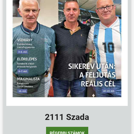
ÖNKORMÁNYZAT
ÜGYINTÉZÉS
KÖZÖSSÉG
HÍREK
VÁLASZTÁSOK
2111 Szada
RÉGEBBI SZÁMOK