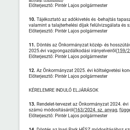
Előterjesztő: Pintér Lajos polgármester
10.
Tájékoztató az adókivetés és -behajtás tapaszt
valamint a talajterhelési díjak felülvizsgálata és
Előterjesztő: Pintér Lajos polgármester
11.
Döntés az Önkormányzat közép- és hosszútávú
2025.évi vagyongazdálkodási irányelveiről(
159/2
Előterjesztő: Pintér Lajos polgármester
12.
Az Önkormányzat 2025. évi költségvetési konc
Előterjesztő: Pintér Lajos polgármester
KÉRELEMRE INDULÓ ELJÁRÁSOK
13.
Rendelet-tervezet az Önkormányzat 2024. évi k
számú módosításáról(
163/2024. sz. anyag
,
függ
Előterjesztő: Pintér Lajos polgármester
14.
Döntés az Ipari Park HÉSZ módosításához szü