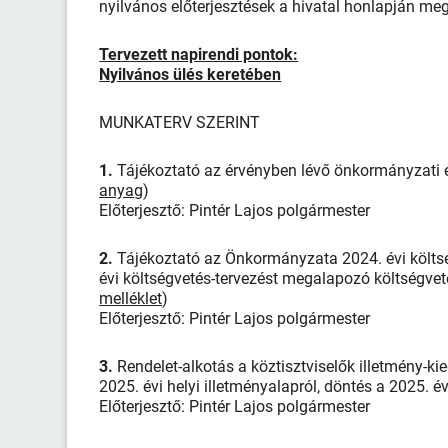
nyilvános előterjesztések a hivatal honlapján meg
Tervezett napirendi pontok:
Nyilvános ülés keretében
MUNKATERV SZERINT
1.
Tájékoztató az érvényben lévő önkormányzati és
anyag
)
Előterjesztő: Pintér Lajos polgármester
2.
Tájékoztató az Önkormányzata 2024. évi költségv
évi költségvetés-tervezést megalapozó költségvet
melléklet
)
Előterjesztő: Pintér Lajos polgármester
3.
Rendelet-alkotás a köztisztviselők illetmény-k
2025. évi helyi illetményalapról, döntés a 2025. év
Előterjesztő: Pintér Lajos polgármester