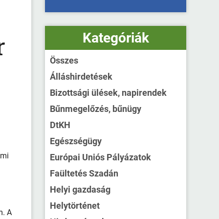
Kategóriák
r
Összes
Álláshirdetések
Bizottsági ülések, napirendek
Bűnmegelőzés, bűnügy
DtKH
Egészségügy
lmi
Európai Uniós Pályázatok
Faültetés Szadán
Helyi gazdaság
Helytörténet
m. A