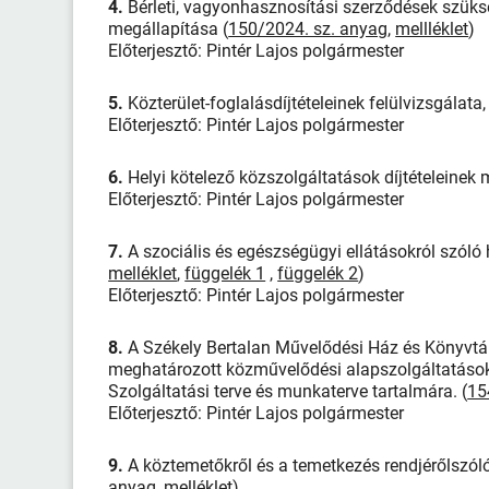
4.
Bérleti, vagyonhasznosítási szerződések szüksé
megállapítása (
150/2024. sz. anyag
,
mellléklet
)
Előterjesztő: Pintér Lajos polgármester
5.
Közterület-foglalásdíjtételeinek felülvizsgálata
Előterjesztő: Pintér Lajos polgármester
6.
Helyi kötelező közszolgáltatások díjtételeinek 
Előterjesztő: Pintér Lajos polgármester
7.
A szociális és egészségügyi ellátásokról szóló h
melléklet
,
függelék 1
,
függelék 2
)
Előterjesztő: Pintér Lajos polgármester
8.
A Székely Bertalan Művelődési Ház és Könyvtár
meghatározott közművelődési alapszolgáltatások 
Szolgáltatási terve és munkaterve tartalmára. (
15
Előterjesztő: Pintér Lajos polgármester
9.
A köztemetőkről és a temetkezés rendjérőlszóló 
anyag
,
melléklet
)