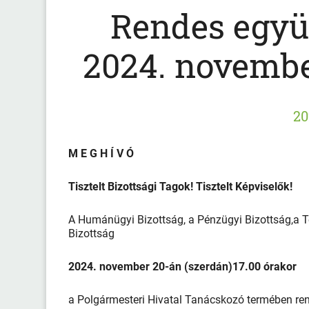
Rendes együt
2024. novembe
20
M E G H Í V Ó
Tisztelt Bizottsági Tagok! Tisztelt Képviselők!
A Humánügyi Bizottság, a Pénzügyi Bizottság,a Te
Bizottság
2024. november 20-án (szerdán)17.00 órakor
a Polgármesteri Hivatal Tanácskozó termében rende