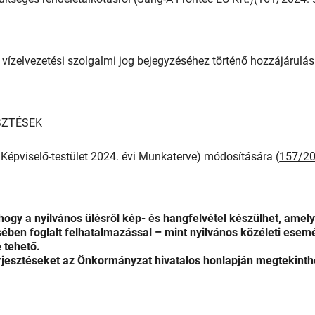
ő vízelvezetési szolgalmi jog bejegyzéséhez történő hozzájárulás
SZTÉSEK
 Képviselő-testület 2024. évi Munkaterve) módosítására (
157/20
 hogy a nyilvános ülésről kép- és hangfelvétel készülhet, amely
ében foglalt felhatalmazással – mint nyilvános közéleti esem
 tehető.
erjesztéseket az Önkormányzat hivatalos honlapján megtekinth