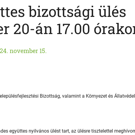
tes bizottsági ülés
r 20-án 17.00 órako
24. november 15.
lepülésfejlesztési Bizottság, valamint a Környezet és Állatvéde
s együttes nyilvános ülést tart, az ülésre tisztelettel meghívo