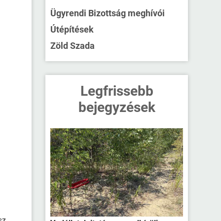
Ügyrendi Bizottság meghívói
Útépítések
Zöld Szada
Legfrissebb
bejegyzések
sz.