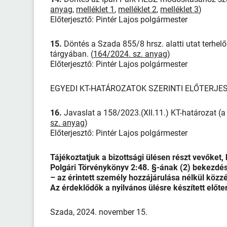
anyag
,
melléklet 1
,
melléklet 2
,
melléklet 3
)
Előterjesztő: Pintér Lajos polgármester
15.
Döntés a Szada 855/8 hrsz. alatti utat terhel
tárgyában. (
164/2024. sz. anyag
)
Előterjesztő: Pintér Lajos polgármester
EGYEDI KT-HATÁROZATOK SZERINTI ELŐTERJE
16.
Javaslat a 158/2023.(XII.11.) KT-határozat (a
sz. anyag
)
Előterjesztő: Pintér Lajos polgármester
Tájékoztatjuk a bizottsági ülésen részt vevőket,
Polgári Törvénykönyv 2:48. §-ának (2) bekezdés
– az érintett személy hozzájárulása nélkül közzé
Az érdeklődők a nyilvános ülésre készített előt
Szada, 2024. november 15.