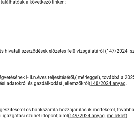
találhatóak a következő linken:
 hivatali szerződések előzetes felülvizsgálatáról (
147/2024. sz
etésének I-III.n.éves teljesítéséről,( mérleggel), továbbá a 202
ési adatokról és gazdálkodási jellemzőkről(
148/2024 anyag
,
iegészítéséről és bankszámla-hozzájárulásuk mértékéről, továbbá
i igazgatási szünet időpontjairól(
149/2024 anyag
,
melléklet
)