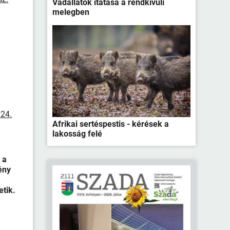
Vadállatok itatása a rendkívüli
melegben
24.
Afrikai sertéspestis - kérések a
lakosság felé
 a
ény
etik.