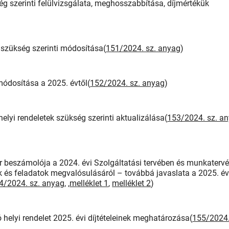
g szerinti felülvizsgálata, meghosszabbítása, díjmértékük
, szükség szerinti módosítása(
151/2024. sz. anyag
)
módosítása a 2025. évtől(
152/2024. sz. anyag
)
elyi rendeletek szükség szerinti aktualizálása(
153/2024. sz. an
 beszámolója a 2024. évi Szolgáltatási tervében és munkaterv
és feladatok megvalósulásáról – továbbá javaslata a 2025. év
4/2024. sz. anyag
, ,
melléklet 1
,
melléklet 2
)
helyi rendelet 2025. évi díjtételeinek meghatározása(
155/2024.