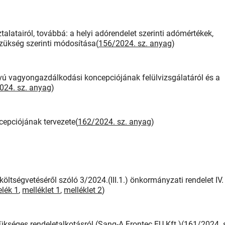
alatairól, továbbá: a helyi adórendelet szerinti adómértékek,
 szükség szerinti módosítása(
156/2024. sz. anyag
)
 vagyongazdálkodási koncepciójának felülvizsgálatáról és a
024. sz. anyag
)
epciójának tervezete(
162/2024. sz. anyag
)
öltségvetéséről szóló 3/2024.(III.1.) önkormányzati rendelet IV.
elék 1
,
melléklet 1
,
melléklet 2
)
kséges rendeletalkotásról (Sang-A Frontec EU Kft.)(
161/2024. 