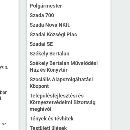
Polgármester
Szada 700
Szada Nova NKft.
Szadai Községi Piac
Szadai SE
Székely Bertalan
Székely Bertalan Művelődési
yag,
Ház és Könyvtár
Szociális Alapszolgáltatási
Központ
ében
Településfejlesztési és
i
Környezetvédelmi Bizottság
meghívói
Tények és tévhitek
 sz.
Testületi ülések