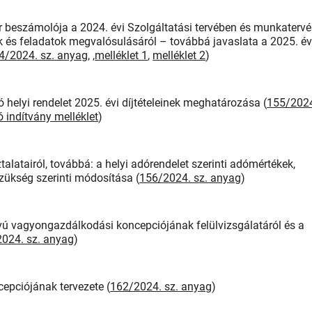
r beszámolója a 2024. évi Szolgáltatási tervében és munkaterv
és feladatok megvalósulásáról – továbbá javaslata a 2025. év
4/2024. sz. anyag
, ,
melléklet 1
,
melléklet 2
)
 helyi rendelet 2025. évi díjtételeinek meghatározása (
155/202
 indítvány melléklet
)
alatairól, továbbá: a helyi adórendelet szerinti adómértékek,
 szükség szerinti módosítása (
156/2024. sz. anyag
)
ú vagyongazdálkodási koncepciójának felülvizsgálatáról és a
024. sz. anyag
)
epciójának tervezete (
162/2024. sz. anyag
)