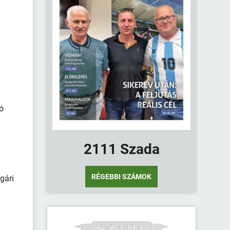
ó
2111 Szada
RÉGEBBI SZÁMOK
gári
z