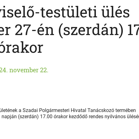
selő-testületi ülés
r 27-én (szerdán) 1
órakor
24. november 22.
letének a Szadai Polgármesteri Hivatal Tanácskozó termében
 napján (szerdán) 17.00 órakor kezdődő rendes nyilvános ülésé