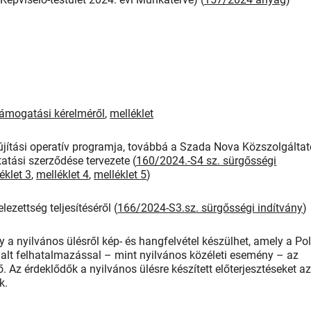
támogatási kérelméről
,
melléklet
újítási operatív programja, továbbá a Szada Nova Közszolgáltat
tatási szerződése tervezete (
160/2024.-S4 sz. sürgősségi
éklet 3
,
melléklet 4
,
melléklet 5
)
ezettség teljesítéséről (
166/2024-S3.sz. sürgősségi indítvány
)
gy a nyilvános ülésről kép- és hangfelvétel készülhet, amely a Pol
alt felhatalmazással – mint nyilvános közéleti esemény – az
. Az érdeklődők a nyilvános ülésre készített előterjesztéseket a
k.