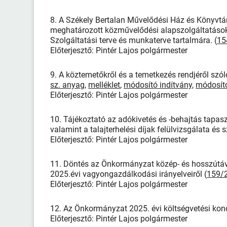
8. A Székely Bertalan Művelődési Ház és Könyvtá
meghatározott közművelődési alapszolgáltatások 
Szolgáltatási terve és munkaterve tartalmára. (
15
Előterjesztő: Pintér Lajos polgármester
9. A köztemetőkről és a temetkezés rendjéről szóló
sz. anyag
,
melléklet
,
módosító indítvány
,
módosító
Előterjesztő: Pintér Lajos polgármester
10. Tájékoztató az adókivetés és -behajtás tapaszt
valamint a talajterhelési díjak felülvizsgálata és
Előterjesztő: Pintér Lajos polgármester
11. Döntés az Önkormányzat közép- és hosszútáv
2025.évi vagyongazdálkodási irányelveiről (
159/2
Előterjesztő: Pintér Lajos polgármester
12. Az Önkormányzat 2025. évi költségvetési konc
Előterjesztő: Pintér Lajos polgármester