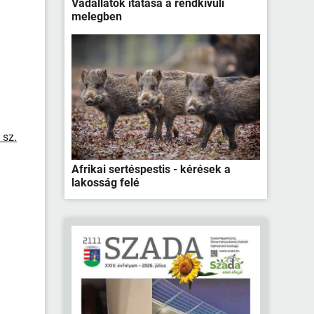
Vadállatok itatása a rendkívüli
melegben
 sz.
Afrikai sertéspestis - kérések a
lakosság felé