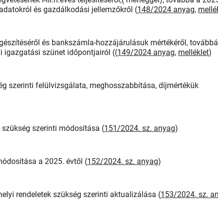
adatokról és gazdálkodási jellemzőkről (
148/2024 anyag
,
mellé
iegészítéséről és bankszámla-hozzájárulásuk mértékéről, továbbá
i igazgatási szünet időpontjairól ((
149/2024 anyag
,
melléklet
)
ég szerinti felülvizsgálata, meghosszabbítása, díjmértékük
a, szükség szerinti módosítása (
151/2024. sz. anyag
)
módosítása a 2025. évtől (
152/2024. sz. anyag
)
helyi rendeletek szükség szerinti aktualizálása (
153/2024. sz. a