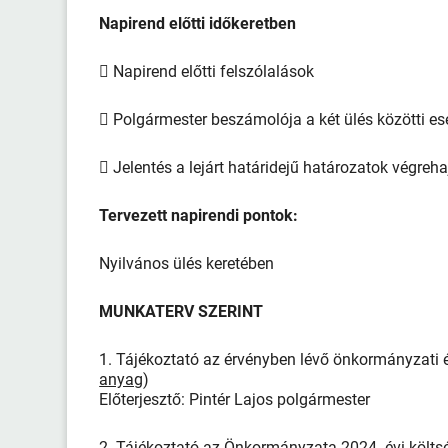
Napirend előtti időkeretben
 Napirend előtti felszólalások
 Polgármester beszámolója a két ülés közötti e
 Jelentés a lejárt határidejű határozatok végreha
Tervezett napirendi pontok:
Nyilvános ülés keretében
MUNKATERV SZERINT
1. Tájékoztató az érvényben lévő önkormányzati és
anyag
)
Előterjesztő: Pintér Lajos polgármester
2. Tájékoztató az Önkormányzata 2024. évi költségv