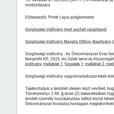
módosítására
Előterjesztő: Pintér Lajos polgármester
Sürgősségi indítvány mart aszfalt vásárlásról
Sürgősségi Indítvány Margita Otthon Alapítvány 
Sürgősségi indítvány - Az Önkormányzat Éves fel
Nonprofit Kft. 2025. évi Üzleti terve és Közszolgál
indítvány
,
melléklet 1
,
függelék 1
,
melléklet 2
,
mell
Sürgősségi indítvány vagyonnyilatkozat-tételi kötel
Tájékoztatjuk a testületi ülésen részt vevőket, ho
Törvénykönyv 2:48. §-ának (2) bekezdésében fogl
érintett személy hozzájárulása nélkül közzé tehető
Önkormányzat hivatalos honlapján megtekintheti