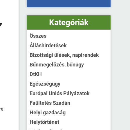
Kategóriák
7
Összes
Álláshirdetések
Bizottsági ülések, napirendek
Bűnmegelőzés, bűnügy
DtKH
Egészségügy
Európai Uniós Pályázatok
Faültetés Szadán
re
Helyi gazdaság
Helytörténet