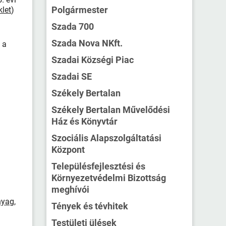
Polgármester
klet
)
Szada 700
Szada Nova NKft.
 a
Szadai Községi Piac
Szadai SE
Székely Bertalan
Székely Bertalan Művelődési
Ház és Könyvtár
Szociális Alapszolgáltatási
Központ
Településfejlesztési és
Környezetvédelmi Bizottság
meghívói
nyag,
Tények és tévhitek
Testületi ülések