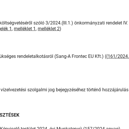
öltségvetéséről szóló 3/2024.(III.1.) önkormányzati rendelet IV.
elék 1
,
melléklet 1
,
melléklet 2
)
séges rendeletalkotásról (Sang-A Frontec EU Kft.) ((
161/2024.
ő vízelvezetési szolgalmi jog bejegyzéséhez történő hozzájárulás
ESZTÉSEK
 Képviselő-testület 2024. évi Munkaterve) (
157/2024 anyag
)