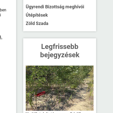
Ügyrendi Bizottság meghívói
ében
Útépítések
i
Zöld Szada
4.
Legfrissebb
bejegyzések