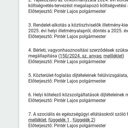
költségvetés-tervezést megalapozó költségvetési 
Előterjesztő: Pintér Lajos polgármester
3. Rendelet-alkotás a köztisztviselők illetmény-k
2025. évi helyi illetményalapról, döntés a 2025. év
Előterjesztő: Pintér Lajos polgármester
4. Bérleti, vagyonhasznosítási szerződések szüks
megállapítása (
150/2024. sz. anyag
,
mellléklet
)
Előterjesztő: Pintér Lajos polgármester
5. Közterület-foglalás díjtételeinek felülvizsgálat
Előterjesztő: Pintér Lajos polgármester
6. Helyi kötelező közszolgáltatások díjtételeinek 
Előterjesztő: Pintér Lajos polgármester
7. A szociális és egészségügyi ellátásokról szóló 
melléklet
,
függelék 1
,
függelék 2
)
Előterjesztő: Pintér Lajos polgármester