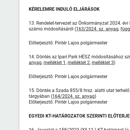
KÉRELEMRE INDULÓ ELJÁRÁSOK
13. Rendelet-tervezet az Önkormányzat 2024. évi k
számú módosításáról (
163/2024. sz. anyag
,
függ
Előterjesztő: Pintér Lajos polgármester
14. Döntés az Ipari Park HÉSZ módosításához szük
anyag
,
melléklet 1
,
melléklet 2
,
melléklet 3
)
Előterjesztő: Pintér Lajos polgármester
15. Döntés a Szada 855/8 hrsz. alatti utat terhel
tárgyában (
164/2024. sz. anyag
)
Előterjesztő: Pintér Lajos polgármester
EGYEDI KT-HATÁROZATOK SZERINTI ELŐTERJ
16. Javaslat a 158/2023.(XII.11.) KT-határozat (a