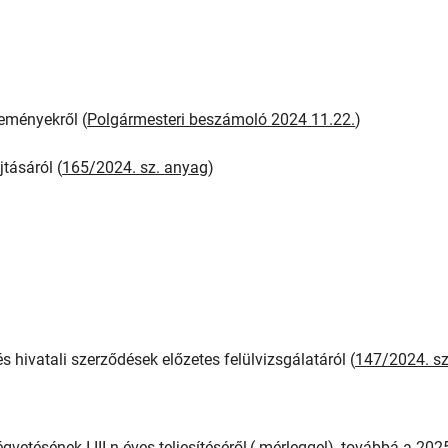
seményekről (
Polgármesteri beszámoló 2024 11.22.
)
jtásáról (
165/2024. sz. anyag
)
 hivatali szerződések előzetes felülvizsgálatáról (
147/2024. sz
etésének I-III.n.éves teljesítéséről,( mérleggel), továbbá a 2025