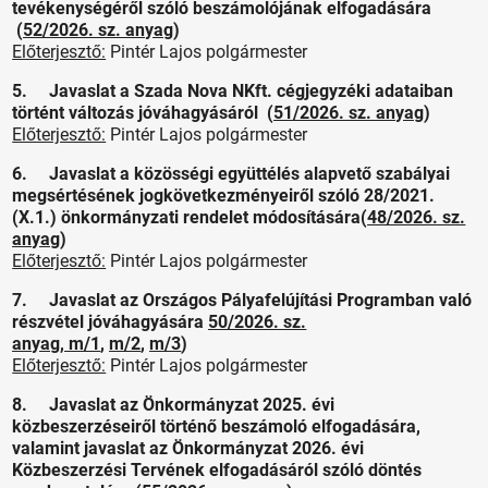
tevékenységéről szóló beszámolójának elfogadására
(
52/2026. sz. anyag
)
Előterjesztő:
Pintér Lajos polgármester
5. Javaslat a Szada Nova NKft. cégjegyzéki adataiban
történt változás jóváhagyásáról (
51/2026. sz. anyag
)
Előterjesztő:
Pintér Lajos polgármester
6. Javaslat a közösségi együttélés alapvető szabályai
megsértésének jogkövetkezményeiről szóló 28/2021.
(X.1.) önkormányzati rendelet módosítására(
48/2026. sz.
anyag
)
Előterjesztő:
Pintér Lajos polgármester
7. Javaslat az Országos Pályafelújítási Programban való
részvétel jóváhagyására
50/2026. sz.
anyag
,
m/1
,
m/2
,
m/3
)
Előterjesztő:
Pintér Lajos polgármester
8. Javaslat az Önkormányzat 2025. évi
közbeszerzéseiről történő beszámoló elfogadására,
valamint javaslat az Önkormányzat 2026. évi
Közbeszerzési Tervének elfogadásáról szóló döntés