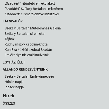
„Szadáért” kitüntető emlékplakett
"Szadáért" Székely Bertalan emlékérem
"Szadáért" elismerő oklevél kitűzővel
LÁTNIVALÓK
Székely Bertalan Műteremház Galéria
Székely Bertalan síremléke
Tájház
Rudnyánszky kápolna-kripta
Kun Éva köztéri szobrai Szadán
Emlékhelyeink, emlékműveink
EGYHÁZI ÉLET
ÁLLANDÓ RENDEZVÉNYEINK
Székely Bertalan Emlékünnepség
Hősök napja
Idősek napja
Hírek
ÖSSZES