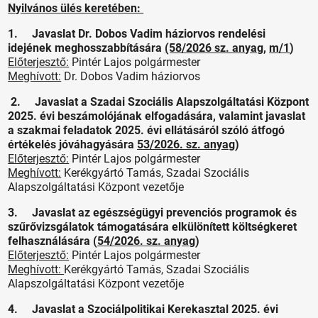
Nyilvános ülés keretében:
1. Javaslat Dr. Dobos Vadim háziorvos rendelési
idejének meghosszabbítására
(58/2026 sz. anyag
,
m/1
)
Előterjesztő:
Pintér Lajos polgármester
Meghívott:
Dr. Dobos Vadim háziorvos
2. Javaslat a Szadai Szociális Alapszolgáltatási Központ
2025. évi beszámolójának elfogadására, valamint javaslat
a szakmai feladatok 2025. évi ellátásáról szóló átfogó
értékelés jóváhagyására
53/2026. sz. anyag
)
Előterjesztő:
Pintér Lajos polgármester
Meghívott:
Kerékgyártó Tamás, Szadai Szociális
Alapszolgáltatási Központ vezetője
3. Javaslat az egészségügyi prevenciós programok és
szűrővizsgálatok támogatására elkülönített költségkeret
felhasználására (
54/2026. sz. anyag
)
Előterjesztő:
Pintér Lajos polgármester
Meghívott:
Kerékgyártó Tamás, Szadai Szociális
Alapszolgáltatási Központ vezetője
4. Javaslat a Szociálpolitikai Kerekasztal 2025. évi