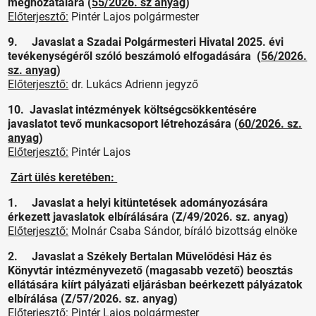
meghozatalára (
55/2026. sz anyag
)
Előterjesztő:
Pintér Lajos polgármester
9. Javaslat a Szadai Polgármesteri Hivatal 2025. évi
tevékenységéről szóló beszámoló elfogadására (
56/2026.
sz. anyag
)
Előterjesztő:
dr. Lukács Adrienn jegyző
10. Javaslat intézmények költségcsökkentésére
javaslatot tevő munkacsoport létrehozására (
60/2026. sz.
anyag
)
Előterjesztő:
Pintér Lajos
Zárt ülés keretében:
1. Javaslat a helyi kitüntetések adományozására
érkezett javaslatok elbírálására (Z/49/2026. sz. anyag)
Előterjesztő:
Molnár Csaba Sándor, bíráló bizottság elnöke
2. Javaslat a Székely Bertalan Művelődési Ház és
Könyvtár intézményvezető (magasabb vezető) beosztás
ellátására kiírt pályázati eljárásban beérkezett pályázatok
elbírálása (Z/57/2026. sz. anyag)
Előterjesztő:
Pintér Lajos polgármester