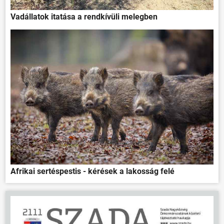
Vadállatok itatása a rendkívüli melegben
Afrikai sertéspestis - kérések a lakosság felé