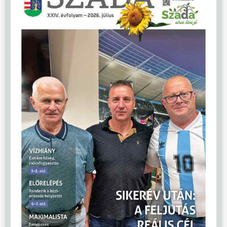
ÖNKORMÁNYZAT
ÜGYINTÉZÉS
KÖZÖSSÉG
HÍREK
VÁLASZTÁSOK