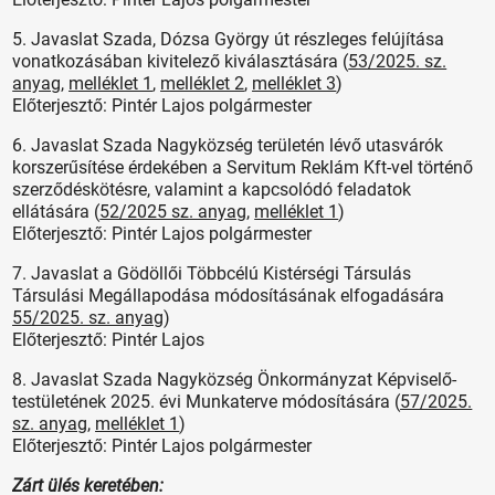
5. Javaslat Szada, Dózsa György út részleges felújítása
vonatkozásában kivitelező kiválasztására (
53/2025. sz.
anyag
,
melléklet 1
,
melléklet 2
,
melléklet 3
)
Előterjesztő: Pintér Lajos polgármester
6. Javaslat Szada Nagyközség területén lévő utasvárók
korszerűsítése érdekében a Servitum Reklám Kft-vel történő
szerződéskötésre, valamint a kapcsolódó feladatok
ellátására (
52/2025 sz. anyag
,
melléklet 1
)
Előterjesztő: Pintér Lajos polgármester
7. Javaslat a Gödöllői Többcélú Kistérségi Társulás
Társulási Megállapodása módosításának elfogadására
55/2025. sz. anyag
)
Előterjesztő: Pintér Lajos
8. Javaslat Szada Nagyközség Önkormányzat Képviselő-
testületének 2025. évi Munkaterve módosítására (
57/2025.
sz. anyag
,
melléklet 1
)
Előterjesztő: Pintér Lajos polgármester
Zárt ülés keretében: