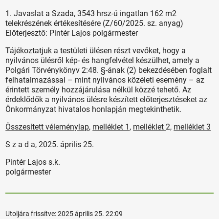
1. Javaslat a Szada, 3543 hrsz-ú ingatlan 162 m2
telekrészének értékesítésére (Z/60/2025. sz. anyag)
Előterjesztő: Pintér Lajos polgármester
Tájékoztatjuk a testületi ülésen részt vevőket, hogy a
nyilvános ülésről kép- és hangfelvétel készülhet, amely a
Polgári Törvénykönyv 2:48. §-ának (2) bekezdésében foglalt
felhatalmazással – mint nyilvános közéleti esemény – az
érintett személy hozzájárulása nélkül közzé tehető. Az
érdeklődők a nyilvános ülésre készített előterjesztéseket az
Önkormányzat hivatalos honlapján megtekinthetik.
Összesített véleménylap
,
melléklet 1
,
melléklet
2,
melléklet 3
S z a d a, 2025. április 25.
Pintér Lajos s.k.
polgármester
Utoljára frissítve:
2025 április 25. 22:09