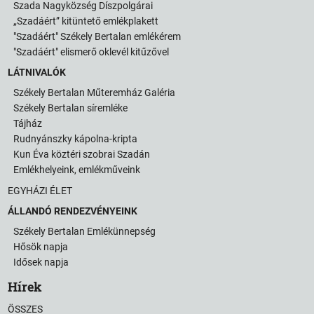
Szada Nagyközség Díszpolgárai
„Szadáért” kitüntető emlékplakett
"Szadáért" Székely Bertalan emlékérem
"Szadáért" elismerő oklevél kitűzővel
LÁTNIVALÓK
Székely Bertalan Műteremház Galéria
Székely Bertalan síremléke
Tájház
Rudnyánszky kápolna-kripta
Kun Éva köztéri szobrai Szadán
Emlékhelyeink, emlékműveink
EGYHÁZI ÉLET
ÁLLANDÓ RENDEZVÉNYEINK
Székely Bertalan Emlékünnepség
Hősök napja
Idősek napja
Hírek
ÖSSZES