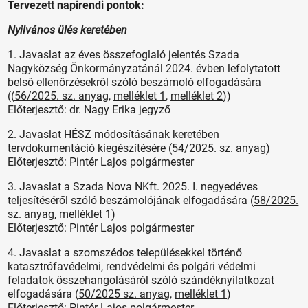
Tervezett napirendi pontok:
Nyilvános ülés keretében
1. Javaslat az éves összefoglaló jelentés Szada
Nagyközség Önkormányzatánál 2024. évben lefolytatott
belső ellenőrzésekről szóló beszámoló elfogadására
((
56/2025. sz. anyag
,
melléklet 1
,
melléklet 2
))
Előterjesztő: dr. Nagy Erika jegyző
2. Javaslat HÉSZ módosításának keretében
tervdokumentáció kiegészítésére (
54/2025. sz. anyag
)
Előterjesztő: Pintér Lajos polgármester
3. Javaslat a Szada Nova NKft. 2025. I. negyedéves
teljesítéséről szóló beszámolójának elfogadására (
58/2025.
sz. anyag
,
melléklet 1
)
Előterjesztő: Pintér Lajos polgármester
4. Javaslat a szomszédos településekkel történő
katasztrófavédelmi, rendvédelmi és polgári védelmi
feladatok összehangolásáról szóló szándéknyilatkozat
elfogadására (
50/2025 sz. anyag
,
melléklet 1
)
Előterjesztő: Pintér Lajos polgármester