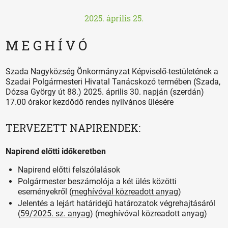
2025. április 25.
M E G H Í V Ó
Szada Nagyközség Önkormányzat Képviselő-testületének a
Szadai Polgármesteri Hivatal Tanácskozó termében (Szada,
Dózsa György út 88.) 2025. április 30. napján (szerdán)
17.00 órakor kezdődő rendes nyilvános ülésére
TERVEZETT NAPIRENDEK:
Napirend előtti időkeretben
Napirend előtti felszólalások
Polgármester beszámolója a két ülés közötti
eseményekről (
meghívóval közreadott anyag
)
Jelentés a lejárt határidejű határozatok végrehajtásáról
(
59/2025. sz. anyag
) (meghívóval közreadott anyag)