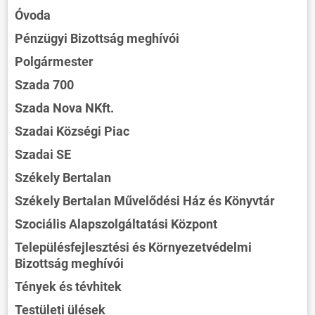
Óvoda
Pénzügyi Bizottság meghívói
Polgármester
Szada 700
Szada Nova NKft.
Szadai Községi Piac
Szadai SE
Székely Bertalan
Székely Bertalan Művelődési Ház és Könyvtár
Szociális Alapszolgáltatási Központ
Településfejlesztési és Környezetvédelmi
Bizottság meghívói
Tények és tévhitek
Testületi ülések