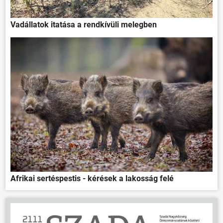
Vadállatok itatása a rendkívüli melegben
Afrikai sertéspestis - kérések a lakosság felé