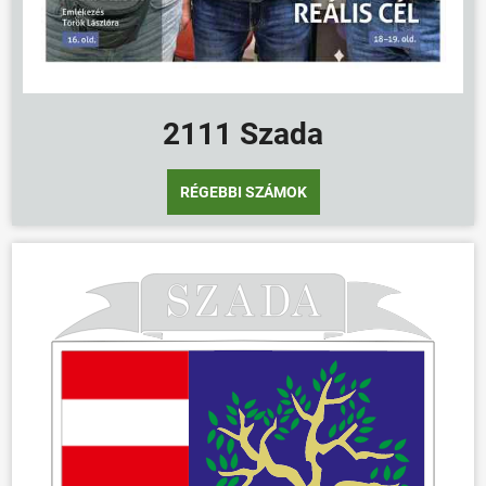
ÖNKORMÁNYZAT
ÜGYINTÉZÉS
KÖZÖSSÉG
2111 Szada
HÍREK
VÁLASZTÁSOK
RÉGEBBI SZÁMOK