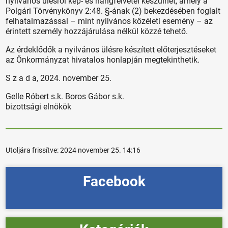
nyilvános ülésről kép- és hangfelvétel készülhet, amely a
Polgári Törvénykönyv 2:48. §-ának (2) bekezdésében foglalt
felhatalmazással – mint nyilvános közéleti esemény – az
érintett személy hozzájárulása nélkül közzé tehető.
Az érdeklődők a nyilvános ülésre készített előterjesztéseket
az Önkormányzat hivatalos honlapján megtekinthetik.
S z a d a, 2024. november 25.
Gelle Róbert s.k. Boros Gábor s.k.
bizottsági elnökök
Utoljára frissítve:
2024 november 25. 14:16
Facebook