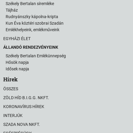
Székely Bertalan síremléke
Tájház
Rudnyánszky kápolna-kripta
Kun Éva köztéri szobrai Szadán
Emlékhelyeink, emlékműveink
EGYHÁZI ÉLET
ÁLLANDÓ RENDEZVÉNYEINK
Székely Bertalan Emlékünnepség
Hősök napja
Idősek napja
Hírek
ÖSSZES
ZÖLD HÍD B.I.G.G. NKFT.
KORONAVÍRUS HÍREK
INTERJÚK
SZADA NOVA NKFT.