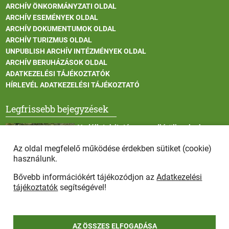
ARCHÍV ÖNKORMÁNYZATI OLDAL
ARCHÍV ESEMÉNYEK OLDAL
ARCHÍV DOKUMENTUMOK OLDAL
ARCHÍV TURIZMUS OLDAL
UNPUBLISH ARCHÍV INTÉZMÉNYEK OLDAL
ARCHÍV BERUHÁZÁSOK OLDAL
ADATKEZELÉSI TÁJÉKOZTATÓK
HÍRLEVÉL ADATKEZELÉSI TÁJÉKOZTATÓ
Legfrissebb bejegyzések
Vadállatok itatása a rendkívüli melegben
Az oldal megfelelő működése érdekben sütiket (cookie)
használunk.
Bővebb információkért tájékozódjon az
Adatkezelési
Afrikai sertéspestis - kérések a lakosság felé
tájékoztatók
segítségével!
AZ ÖSSZES ELFOGADÁSA