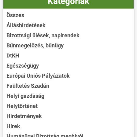
Kategóriák
Összes
Álláshirdetések
Bizottsági ülések, napirendek
Bűnmegelőzés, bűnügy
DtKH
Egészségügy
Európai Uniós Pályázatok
Faültetés Szadán
Helyi gazdaság
Helytörténet
Hirdetmények
Hírek
Humánügyi Bizottság meghívói