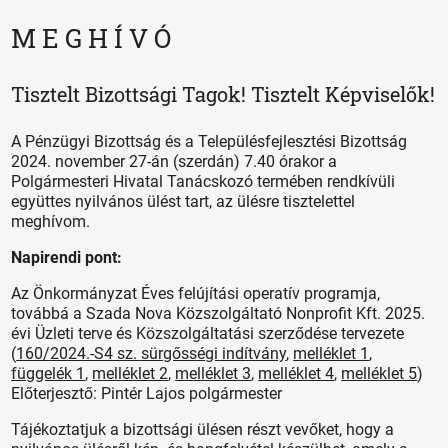
M E G H Í V Ó
Tisztelt Bizottsági Tagok! Tisztelt Képviselők!
A Pénzügyi Bizottság és a Településfejlesztési Bizottság
2024. november 27-án (szerdán) 7.40 órakor a
Polgármesteri Hivatal Tanácskozó termében rendkívüli
együttes nyilvános ülést tart, az ülésre tisztelettel
meghívom.
Napirendi pont:
Az Önkormányzat Éves felújítási operatív programja,
továbbá a Szada Nova Közszolgáltató Nonprofit Kft. 2025.
évi Üzleti terve és Közszolgáltatási szerződése tervezete
(
160/2024.-S4 sz. sürgősségi indítvány
,
melléklet 1
,
függelék 1
,
melléklet 2
,
melléklet 3
,
melléklet 4
,
melléklet 5
)
Előterjesztő: Pintér Lajos polgármester
Tájékoztatjuk a bizottsági ülésen részt vevőket, hogy a