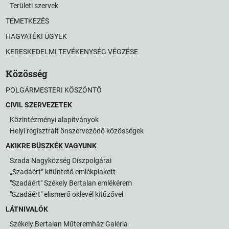
Területi szervek
TEMETKEZÉS
HAGYATÉKI ÜGYEK
KERESKEDELMI TEVÉKENYSÉG VÉGZÉSE
Közösség
POLGÁRMESTERI KÖSZÖNTŐ
CIVIL SZERVEZETEK
Közintézményi alapítványok
Helyi regisztrált önszerveződő közösségek
AKIKRE BÜSZKÉK VAGYUNK
Szada Nagyközség Díszpolgárai
„Szadáért” kitüntető emlékplakett
"Szadáért" Székely Bertalan emlékérem
"Szadáért" elismerő oklevél kitűzővel
LÁTNIVALÓK
Székely Bertalan Műteremház Galéria