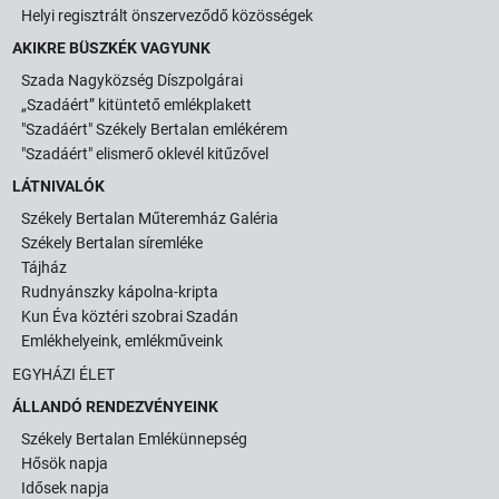
Helyi regisztrált önszerveződő közösségek
AKIKRE BÜSZKÉK VAGYUNK
Szada Nagyközség Díszpolgárai
„Szadáért” kitüntető emlékplakett
"Szadáért" Székely Bertalan emlékérem
"Szadáért" elismerő oklevél kitűzővel
LÁTNIVALÓK
Székely Bertalan Műteremház Galéria
Székely Bertalan síremléke
Tájház
Rudnyánszky kápolna-kripta
Kun Éva köztéri szobrai Szadán
Emlékhelyeink, emlékműveink
EGYHÁZI ÉLET
ÁLLANDÓ RENDEZVÉNYEINK
Székely Bertalan Emlékünnepség
Hősök napja
Idősek napja