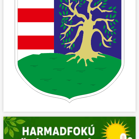
ÖNKORMÁNYZAT
ÜGYINTÉZÉS
KÖZÖSSÉG
HÍREK
VÁLASZTÁSOK