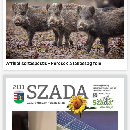
Afrikai sertéspestis - kérések a lakosság felé