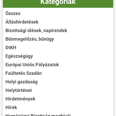
Kategóriák
Összes
Álláshirdetések
Bizottsági ülések, napirendek
Bűnmegelőzés, bűnügy
DtKH
Egészségügy
Európai Uniós Pályázatok
Faültetés Szadán
Helyi gazdaság
Helytörténet
Hirdetmények
Hírek
Humánügyi Bizottság meghívói