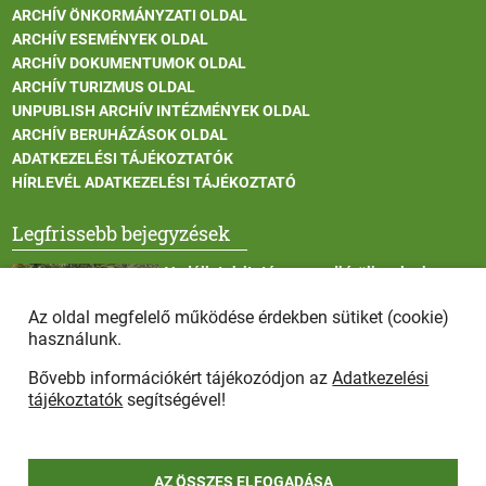
ARCHÍV ÖNKORMÁNYZATI OLDAL
ARCHÍV ESEMÉNYEK OLDAL
ARCHÍV DOKUMENTUMOK OLDAL
ARCHÍV TURIZMUS OLDAL
UNPUBLISH ARCHÍV INTÉZMÉNYEK OLDAL
ARCHÍV BERUHÁZÁSOK OLDAL
ADATKEZELÉSI TÁJÉKOZTATÓK
HÍRLEVÉL ADATKEZELÉSI TÁJÉKOZTATÓ
Legfrissebb bejegyzések
Vadállatok itatása a rendkívüli melegben
Az oldal megfelelő működése érdekben sütiket (cookie)
használunk.
Bővebb információkért tájékozódjon az
Adatkezelési
Afrikai sertéspestis - kérések a lakosság felé
tájékoztatók
segítségével!
AZ ÖSSZES ELFOGADÁSA