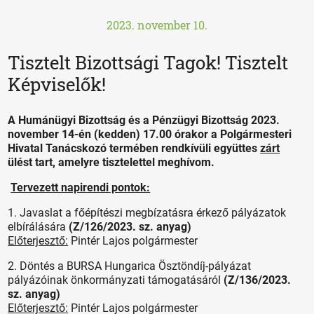
2023. november 10.
Tisztelt Bizottsági Tagok! Tisztelt
Képviselők!
A Humánügyi Bizottság és a Pénzügyi Bizottság 2023.
november 14-én (kedden) 17.00 órakor a Polgármesteri
Hivatal Tanácskozó termében rendkívüli együttes
zárt
ülést tart, amelyre tisztelettel meghívom.
Tervezett napirendi pontok:
1. Javaslat a főépítészi megbízatásra érkező pályázatok
elbírálására
(Z/126/2023. sz. anyag)
Előterjesztő:
Pintér Lajos polgármester
2. Döntés a BURSA Hungarica Ösztöndíj-pályázat
pályázóinak önkormányzati támogatásáról
(Z/136/2023.
sz. anyag)
Előterjesztő:
Pintér Lajos polgármester