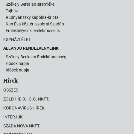
Székely Bertalan síremléke
Tájház
Rudnyánszky kápolna-kripta
Kun Éva köztéri szobrai Szadán
Emlékhelyeink, emlékműveink
EGYHÁZI ÉLET
ÁLLANDÓ RENDEZVÉNYEINK
Székely Bertalan Emlékünnepség
Hősök napja
Idősek napja
Hírek
ÖSSZES
ZÖLD HÍD B.I.G.G. NKFT.
KORONAVÍRUS HÍREK
INTERJÚK
SZADA NOVA NKFT.