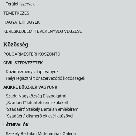
Területi szervek
TEMETKEZÉS
HAGYATÉKI ÜGYEK
KERESKEDELMI TEVÉKENYSÉG VÉGZÉSE
Közösség
POLGÁRMESTERI KÖSZÖNTŐ
CIVIL SZERVEZETEK
Közintézményi alapítványok
Helyi regisztrált önszerveződő közösségek
AKIKRE BÜSZKÉK VAGYUNK
Szada Nagyközség Díszpolgárai
„Szadáért” kitüntető emlékplakett
"Szadáért" Székely Bertalan emlékérem
"Szadáért" elismerő oklevél kitűzővel
LÁTNIVALÓK
Székely Bertalan Műteremház Galéria