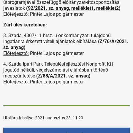
útprogramjával összefüggő előirányzat-átcsoportosítási
javaslatok
(
92/2021. sz. anyag
,
melléklet1
,
melléklet2
)
Előterjesztő:
Pintér Lajos polgármester
Zárt ülés keretében:
3. Szada, 4307/11 hrsz.-ú önkormányzati tulajdonú
ingatlanra érkezett vételi ajánlatok elbírálása (
Z/76/A/2021.
sz. anyag)
Előterjesztő:
Pintér Lajos polgármester
4. Szada Ipari Park Településfejlesztési Nonprofit Kft
jogutód nélküli, végelszámolási eljárásban történő
megszűntetése
(Z/88/A/2021. sz. anyag)
Előterjesztő:
Pintér Lajos polgármester
Utoljára frissítve:
2021 augusztus 23. 11:20