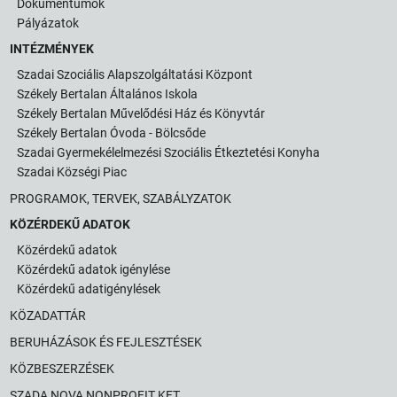
Dokumentumok
Pályázatok
INTÉZMÉNYEK
Szadai Szociális Alapszolgáltatási Központ
Székely Bertalan Általános Iskola
Székely Bertalan Művelődési Ház és Könyvtár
Székely Bertalan Óvoda - Bölcsőde
Szadai Gyermekélelmezési Szociális Étkeztetési Konyha
Szadai Községi Piac
PROGRAMOK, TERVEK, SZABÁLYZATOK
KÖZÉRDEKŰ ADATOK
Közérdekű adatok
Közérdekű adatok igénylése
Közérdekű adatigénylések
KÖZADATTÁR
BERUHÁZÁSOK ÉS FEJLESZTÉSEK
KÖZBESZERZÉSEK
SZADA NOVA NONPROFIT KFT.