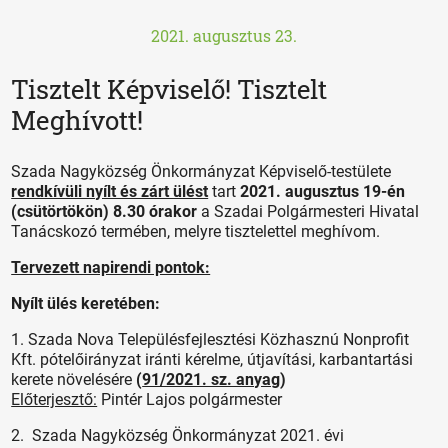
2021. augusztus 23.
Tisztelt Képviselő! Tisztelt
Meghívott!
Szada Nagyközség Önkormányzat Képviselő-testülete
rendkívüli nyílt és zárt ülést
tart
2021. augusztus 19-én
(csütörtökön) 8.30 órakor
a Szadai Polgármesteri Hivatal
Tanácskozó termében, melyre tisztelettel meghívom.
Tervezett napirendi pontok:
Nyílt ülés keretében:
1. Szada Nova Településfejlesztési Közhasznú Nonprofit
Kft. pótelőirányzat iránti kérelme, útjavítási, karbantartási
kerete növelésére
(
91/2021. sz. anyag
)
Előterjesztő:
Pintér Lajos polgármester
2. Szada Nagyközség Önkormányzat 2021. évi