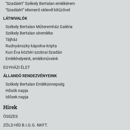
"Szadáért" Székely Bertalan emlékérem
"Szadáért" elismerő oklevél kitűzővel
LÁTNIVALÓK
Székely Bertalan Műteremház Galéria
Székely Bertalan síremléke
Tájház
Rudnyánszky kápolna-kripta
Kun Éva köztéri szobrai Szadán
Emlékhelyeink, emlékműveink
EGYHÁZI ÉLET
ÁLLANDÓ RENDEZVÉNYEINK
Székely Bertalan Emlékünnepség
Hősök napja
Idősek napja
Hírek
ÖSSZES
ZÖLD HÍD B.I.G.G. NKFT.