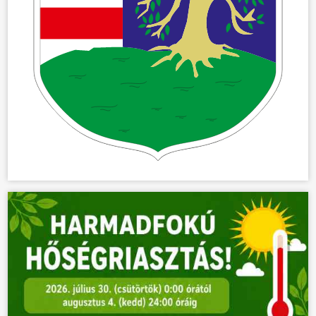
ÖNKORMÁNYZAT
ÜGYINTÉZÉS
KÖZÖSSÉG
HÍREK
VÁLASZTÁSOK