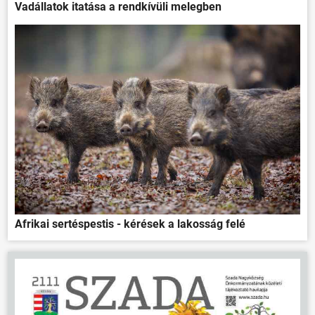
Vadállatok itatása a rendkívüli melegben
Afrikai sertéspestis - kérések a lakosság felé