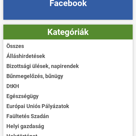
Facebook
Kategóriák
Összes
Álláshirdetések
Bizottsági ülések, napirendek
Bűnmegelőzés, bűnügy
DtKH
Egészségügy
Európai Uniós Pályázatok
Faültetés Szadán
Helyi gazdaság