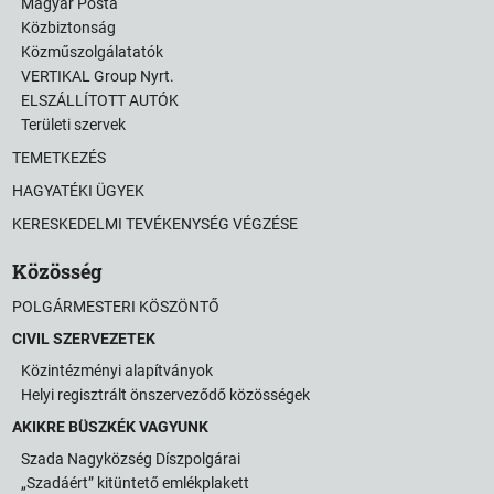
Magyar Posta
Közbiztonság
Közműszolgálatatók
VERTIKAL Group Nyrt.
ELSZÁLLÍTOTT AUTÓK
Területi szervek
TEMETKEZÉS
HAGYATÉKI ÜGYEK
KERESKEDELMI TEVÉKENYSÉG VÉGZÉSE
Közösség
POLGÁRMESTERI KÖSZÖNTŐ
CIVIL SZERVEZETEK
Közintézményi alapítványok
Helyi regisztrált önszerveződő közösségek
AKIKRE BÜSZKÉK VAGYUNK
Szada Nagyközség Díszpolgárai
„Szadáért” kitüntető emlékplakett