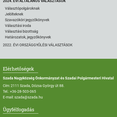
2024. ÉVI ÁLTALÁNOS VÁLASZTÁSOK
Választópolgároknak
Jelölteknek
Szavazóköri jegyzőkönyvek
Választási iroda
Választási bizottság
Határozatok, jegyzőkönyvek
2022. ÉVI ORSZÁGGYŰLÉSI VÁLASZTÁSOK
Elérhetőségek
Szada Nagyközség Önkormányzat és Szadai Polgármesteri Hivatal
Cím: 2111 Szada, Dózsa György út 88.
Tel.:
+36-28-503-065
E-mail:
szada@szada.hu
Ügyfélfogadás