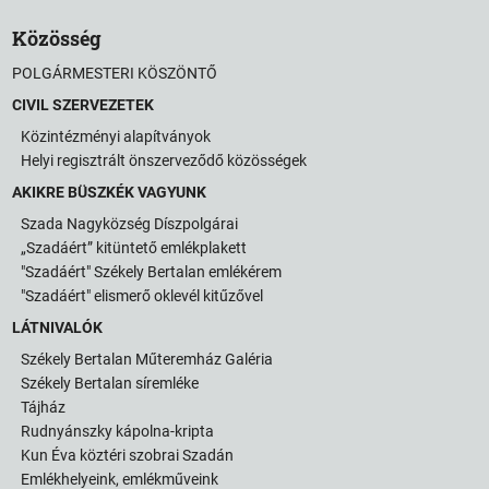
Közösség
POLGÁRMESTERI KÖSZÖNTŐ
CIVIL SZERVEZETEK
Közintézményi alapítványok
Helyi regisztrált önszerveződő közösségek
AKIKRE BÜSZKÉK VAGYUNK
Szada Nagyközség Díszpolgárai
„Szadáért” kitüntető emlékplakett
"Szadáért" Székely Bertalan emlékérem
"Szadáért" elismerő oklevél kitűzővel
LÁTNIVALÓK
Székely Bertalan Műteremház Galéria
Székely Bertalan síremléke
Tájház
Rudnyánszky kápolna-kripta
Kun Éva köztéri szobrai Szadán
Emlékhelyeink, emlékműveink