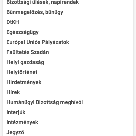
Bizottsági ülések, napirendek
Bűnmegelőzés, bűnügy
DtKH
Egészségügy
Európai Uniós Pályázatok
Faültetés Szadán
Helyi gazdaság
Helytörténet
Hirdetmények
Hírek
Humánügyi Bizottság meghívói
Interjúk
Intézmények
Jegyző