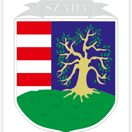
ÖNKORMÁNYZAT
ÜGYINTÉZÉS
KÖZÖSSÉG
HÍREK
VÁLASZTÁSOK