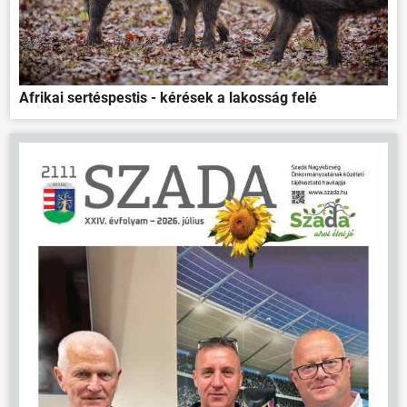
Afrikai sertéspestis - kérések a lakosság felé