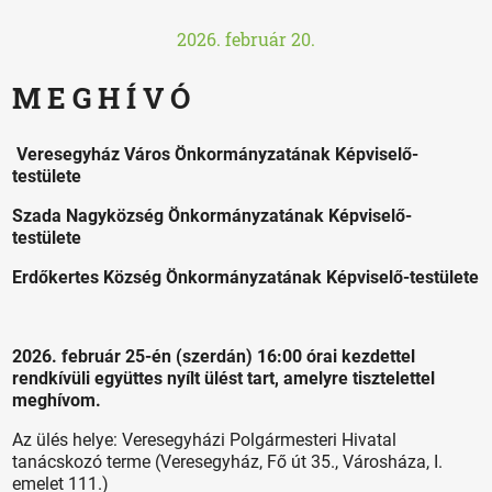
2026. február 20.
M E G H Í V Ó
Veresegyház Város Önkormányzatának Képviselő-
testülete
Szada Nagyközség Önkormányzatának Képviselő-
testülete
Erdőkertes Község Önkormányzatának Képviselő-testülete
2026. február 25-én (szerdán) 16:00 órai kezdettel
rendkívüli együttes nyílt ülést tart, amelyre tisztelettel
meghívom.
Az ülés helye: Veresegyházi Polgármesteri Hivatal
tanácskozó terme (Veresegyház, Fő út 35., Városháza, I.
emelet 111.)