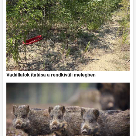
Vadállatok itatása a rendkívüli melegben