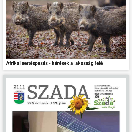
Afrikai sertéspestis - kérések a lakosság felé