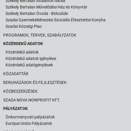
Székely Bertalan Általános Iskola
Székely Bertalan Művelődési Ház és Könyvtár
Székely Bertalan Óvoda - Bölcsőde
Szadai Gyermekélelmezési Szociális Étkeztetési Konyha
Szadai Községi Piac
PROGRAMOK, TERVEK, SZABÁLYZATOK
KÖZÉRDEKŰ ADATOK
Közérdekű adatok
Közérdekű adatok igénylése
Közérdekű adatigénylések
KÖZADATTÁR
BERUHÁZÁSOK ÉS FEJLESZTÉSEK
KÖZBESZERZÉSEK
SZADA NOVA NONPROFIT KFT.
PÁLYÁZATOK
Önkormányzati pályázatok
Európai Uniós Pályázatok