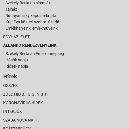
Székely Bertalan síremléke
Tájház
Rudnyánszky kápolna-kripta
Kun Éva köztéri szobrai Szadán
Emlékhelyeink, emlékműveink
EGYHÁZI ÉLET
ÁLLANDÓ RENDEZVÉNYEINK
Székely Bertalan Emlékünnepség
Hősök napja
Idősek napja
Hírek
ÖSSZES
ZÖLD HÍD B.I.G.G. NKFT.
KORONAVÍRUS HÍREK
INTERJÚK
SZADA NOVA NKFT.
EGÉSZSÉGÜGY