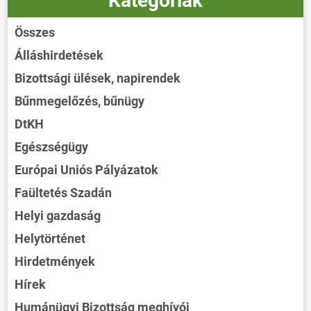
Kategóriák
Összes
Álláshirdetések
Bizottsági ülések, napirendek
Bűnmegelőzés, bűnügy
DtKH
Egészségügy
Európai Uniós Pályázatok
Faültetés Szadán
Helyi gazdaság
Helytörténet
Hirdetmények
Hírek
Humánügyi Bizottság meghívói