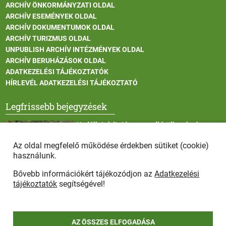
ARCHÍV ÖNKORMÁNYZATI OLDAL
ARCHÍV ESEMÉNYEK OLDAL
ARCHÍV DOKUMENTUMOK OLDAL
ARCHÍV TURIZMUS OLDAL
UNPUBLISH ARCHÍV INTÉZMÉNYEK OLDAL
ARCHÍV BERUHÁZÁSOK OLDAL
ADATKEZELÉSI TÁJÉKOZTATÓK
HÍRLEVÉL ADATKEZELÉSI TÁJÉKOZTATÓ
Legfrissebb bejegyzések
Vadállatok itatása a rendkívüli melegben
Az oldal megfelelő működése érdekben sütiket (cookie)
használunk.
Bővebb információkért tájékozódjon az
Adatkezelési
Afrikai sertéspestis - kérések a lakosság felé
tájékoztatók
segítségével!
AZ ÖSSZES ELFOGADÁSA