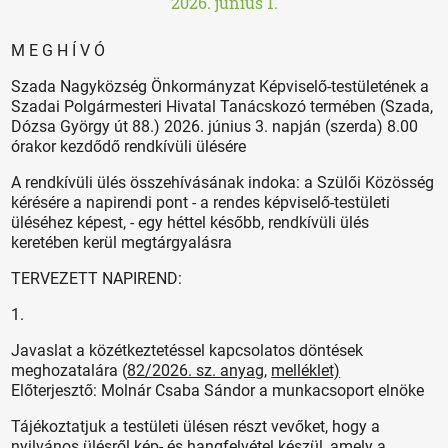
2026. június 1.
M E G H Í V Ó
Szada Nagyközség Önkormányzat Képviselő-testületének a
Szadai Polgármesteri Hivatal Tanácskozó termében (Szada,
Dózsa György út 88.) 2026. június 3. napján (szerda) 8.00
órakor kezdődő rendkívüli ülésére
A rendkívüli ülés összehívásának indoka: a Szülői Közösség
kérésére a napirendi pont - a rendes képviselő-testületi
üléséhez képest, - egy héttel később, rendkívüli ülés
keretében kerül megtárgyalásra
TERVEZETT NAPIREND:
1.
Javaslat a közétkeztetéssel kapcsolatos döntések
meghozatalára (
82/2026. sz. anyag
,
melléklet)
Előterjesztő: Molnár Csaba Sándor a munkacsoport elnöke
Tájékoztatjuk a testületi ülésen részt vevőket, hogy a
nyilvános ülésről kép- és hangfelvétel készül, amely a