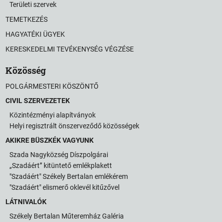
Területi szervek
TEMETKEZÉS
HAGYATÉKI ÜGYEK
KERESKEDELMI TEVÉKENYSÉG VÉGZÉSE
Közösség
POLGÁRMESTERI KÖSZÖNTŐ
CIVIL SZERVEZETEK
Közintézményi alapítványok
Helyi regisztrált önszerveződő közösségek
AKIKRE BÜSZKÉK VAGYUNK
Szada Nagyközség Díszpolgárai
„Szadáért” kitüntető emlékplakett
"Szadáért" Székely Bertalan emlékérem
"Szadáért" elismerő oklevél kitűzővel
LÁTNIVALÓK
Székely Bertalan Műteremház Galéria