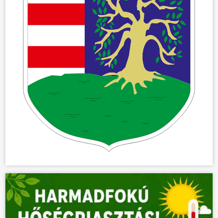
ÖNKORMÁNYZAT
ÜGYINTÉZÉS
KÖZÖSSÉG
HÍREK
VÁLASZTÁSOK