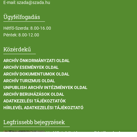
E-mail:
szada@szada.hu
Ügyfélfogadás
Hétfő-Szerda: 8.00-16.00
Péntek: 8.00-12.00
Közérdekű
ARCHÍV ÖNKORMÁNYZATI OLDAL
ARCHÍV ESEMÉNYEK OLDAL
ARCHÍV DOKUMENTUMOK OLDAL
ARCHÍV TURIZMUS OLDAL
UNPUBLISH ARCHÍV INTÉZMÉNYEK OLDAL
ARCHÍV BERUHÁZÁSOK OLDAL
ADATKEZELÉSI TÁJÉKOZTATÓK
HÍRLEVÉL ADATKEZELÉSI TÁJÉKOZTATÓ
Legfrissebb bejegyzések
Vadállatok itatása a rendkívüli melegben