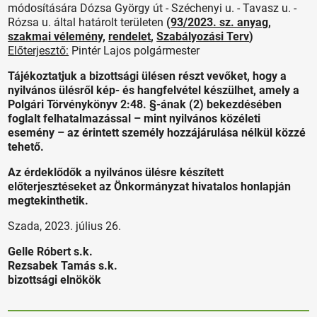
módosítására Dózsa György út - Széchenyi u. - Tavasz u. -
Rózsa u. által határolt területen
(
93/2023. sz. anyag
,
szakmai vélemény
,
rendelet
,
Szabályozási Terv
)
Előterjesztő:
Pintér Lajos polgármester
Tájékoztatjuk a bizottsági ülésen részt vevőket, hogy a
nyilvános ülésről kép- és hangfelvétel készülhet, amely a
Polgári Törvénykönyv 2:48. §-ának (2) bekezdésében
foglalt felhatalmazással – mint nyilvános közéleti
esemény – az érintett személy hozzájárulása nélkül közzé
tehető.
Az érdeklődők a nyilvános ülésre készített
előterjesztéseket az Önkormányzat hivatalos honlapján
megtekinthetik.
Szada, 2023. július 26.
Gelle Róbert s.k.
Rezsabek Tamás s.k.
bizottsági elnökök