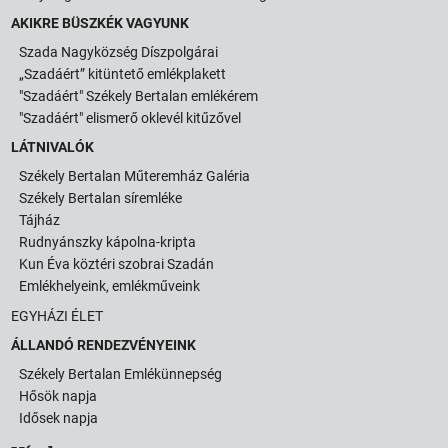
AKIKRE BÜSZKÉK VAGYUNK
Szada Nagyközség Díszpolgárai
„Szadáért” kitüntető emlékplakett
"Szadáért" Székely Bertalan emlékérem
"Szadáért" elismerő oklevél kitűzővel
LÁTNIVALÓK
Székely Bertalan Műteremház Galéria
Székely Bertalan síremléke
Tájház
Rudnyánszky kápolna-kripta
Kun Éva köztéri szobrai Szadán
Emlékhelyeink, emlékműveink
EGYHÁZI ÉLET
ÁLLANDÓ RENDEZVÉNYEINK
Székely Bertalan Emlékünnepség
Hősök napja
Idősek napja