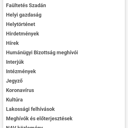
Faültetés Szadán
Helyi gazdaság
Helytörténet
Hirdetmények
Hírek
Humánügyi Bizottság meghívói
Interjúk
Intézmények
Jegyző
Koronavírus
Kultúra
Lakossági felhívások
Meghívók és előterjesztések
NAV közlemény