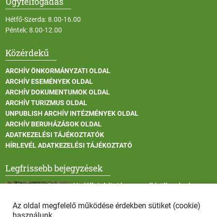
Ügyfélfogadás
Hétfő-Szerda: 8.00-16.00
Péntek: 8.00-12.00
Közérdekű
ARCHÍV ÖNKORMÁNYZATI OLDAL
ARCHÍV ESEMÉNYEK OLDAL
ARCHÍV DOKUMENTUMOK OLDAL
ARCHÍV TURIZMUS OLDAL
UNPUBLISH ARCHÍV INTÉZMÉNYEK OLDAL
ARCHÍV BERUHÁZÁSOK OLDAL
ADATKEZELÉSI TÁJÉKOZTATÓK
HÍRLEVÉL ADATKEZELÉSI TÁJÉKOZTATÓ
Legfrissebb bejegyzések
Vadállatok itatása a rendkívüli melegben
Az oldal megfelelő működése érdekben sütiket (cookie)
használunk.