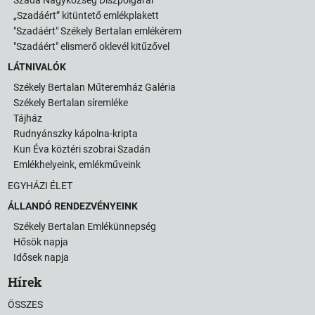
„Szadáért” kitüntető emlékplakett
"Szadáért" Székely Bertalan emlékérem
"Szadáért" elismerő oklevél kitűzővel
LÁTNIVALÓK
Székely Bertalan Műteremház Galéria
Székely Bertalan síremléke
Tájház
Rudnyánszky kápolna-kripta
Kun Éva köztéri szobrai Szadán
Emlékhelyeink, emlékműveink
EGYHÁZI ÉLET
ÁLLANDÓ RENDEZVÉNYEINK
Székely Bertalan Emlékünnepség
Hősök napja
Idősek napja
Hírek
ÖSSZES