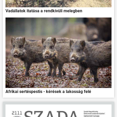
Vadállatok itatása a rendkívüli melegben
Afrikai sertéspestis - kérések a lakosság felé