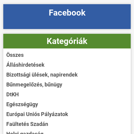
Facebook
Kategóriák
Összes
Álláshirdetések
Bizottsági ülések, napirendek
Bűnmegelőzés, bűnügy
DtKH
Egészségügy
Európai Uniós Pályázatok
Faültetés Szadán
Helyi gazdaság