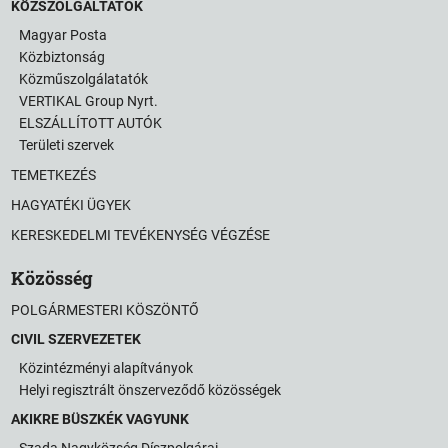
KÖZSZOLGÁLTATÓK
Magyar Posta
Közbiztonság
Közműszolgálatatók
VERTIKAL Group Nyrt.
ELSZÁLLÍTOTT AUTÓK
Területi szervek
TEMETKEZÉS
HAGYATÉKI ÜGYEK
KERESKEDELMI TEVÉKENYSÉG VÉGZÉSE
Közösség
POLGÁRMESTERI KÖSZÖNTŐ
CIVIL SZERVEZETEK
Közintézményi alapítványok
Helyi regisztrált önszerveződő közösségek
AKIKRE BÜSZKÉK VAGYUNK
Szada Nagyközség Díszpolgárai