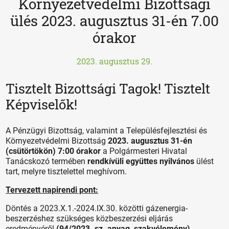
Környezetvédelmi Bizottsági
ülés 2023. augusztus 31-én 7.00
órakor
2023. augusztus 29.
Tisztelt Bizottsági Tagok! Tisztelt
Képviselők!
A Pénzügyi Bizottság, valamint a Településfejlesztési és
Környezetvédelmi Bizottság
2023. augusztus 31-én
(csütörtökön) 7:00 órakor
a Polgármesteri Hivatal
Tanácskozó termében
rendkívüli együttes nyilvános
ülést
tart, melyre tisztelettel meghívom.
Tervezett napirendi pont:
Döntés a 2023.X.1.-2024.IX.30. közötti gázenergia-
beszerzéshez szükséges közbeszerzési eljárás
eredményéről
(
94/2023. sz. anyag
,
szakvélemény
)