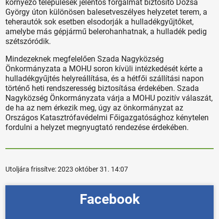
környező települések jelentős forgalmát biztosító Dózsa
György úton különösen balesetveszélyes helyzetet terem, a
teherautók sok esetben elsodorják a hulladékgyűjtőket,
amelybe más gépjármű belerohanhatnak, a hulladék pedig
szétszóródik.
Mindezeknek megfelelően Szada Nagyközség
Önkormányzata a MOHU soron kívüli intézkedését kérte a
hulladékgyűjtés helyreállítása, és a hétfői szállítási napon
történő heti rendszeresség biztosítása érdekében. Szada
Nagyközség Önkormányzata várja a MOHU pozitív válaszát,
de ha az nem érkezik meg, úgy az önkormányzat az
Országos Katasztrófavédelmi Főigazgatósághoz kénytelen
fordulni a helyzet megnyugtató rendezése érdekében.
Utoljára frissítve:
2023 október 31. 14:07
Facebook