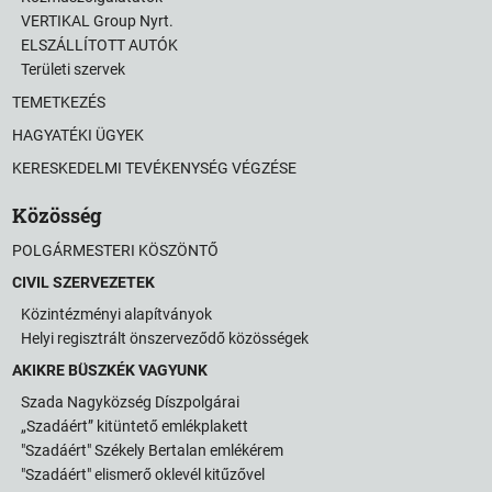
VERTIKAL Group Nyrt.
ELSZÁLLÍTOTT AUTÓK
Területi szervek
TEMETKEZÉS
HAGYATÉKI ÜGYEK
KERESKEDELMI TEVÉKENYSÉG VÉGZÉSE
Közösség
POLGÁRMESTERI KÖSZÖNTŐ
CIVIL SZERVEZETEK
Közintézményi alapítványok
Helyi regisztrált önszerveződő közösségek
AKIKRE BÜSZKÉK VAGYUNK
Szada Nagyközség Díszpolgárai
„Szadáért” kitüntető emlékplakett
"Szadáért" Székely Bertalan emlékérem
"Szadáért" elismerő oklevél kitűzővel