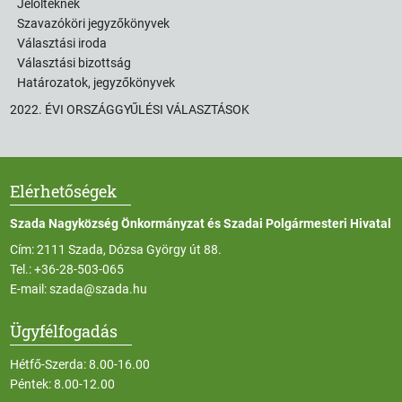
Jelölteknek
Szavazóköri jegyzőkönyvek
Választási iroda
Választási bizottság
Határozatok, jegyzőkönyvek
2022. ÉVI ORSZÁGGYŰLÉSI VÁLASZTÁSOK
Elérhetőségek
Szada Nagyközség Önkormányzat és Szadai Polgármesteri Hivatal
Cím: 2111 Szada, Dózsa György út 88.
Tel.:
+36-28-503-065
E-mail:
szada@szada.hu
Ügyfélfogadás
Hétfő-Szerda: 8.00-16.00
Péntek: 8.00-12.00