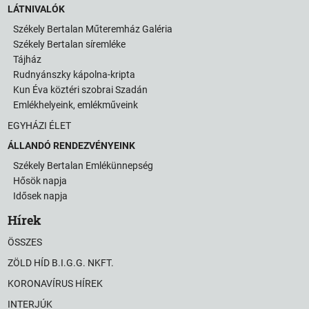
LÁTNIVALÓK
Székely Bertalan Műteremház Galéria
Székely Bertalan síremléke
Tájház
Rudnyánszky kápolna-kripta
Kun Éva köztéri szobrai Szadán
Emlékhelyeink, emlékműveink
EGYHÁZI ÉLET
ÁLLANDÓ RENDEZVÉNYEINK
Székely Bertalan Emlékünnepség
Hősök napja
Idősek napja
Hírek
ÖSSZES
ZÖLD HÍD B.I.G.G. NKFT.
KORONAVÍRUS HÍREK
INTERJÚK