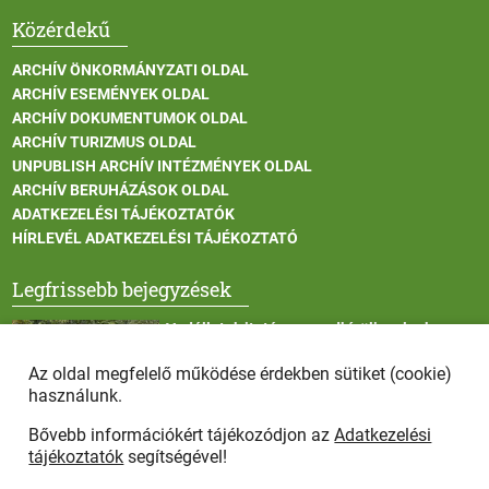
Közérdekű
ARCHÍV ÖNKORMÁNYZATI OLDAL
ARCHÍV ESEMÉNYEK OLDAL
ARCHÍV DOKUMENTUMOK OLDAL
ARCHÍV TURIZMUS OLDAL
UNPUBLISH ARCHÍV INTÉZMÉNYEK OLDAL
ARCHÍV BERUHÁZÁSOK OLDAL
ADATKEZELÉSI TÁJÉKOZTATÓK
HÍRLEVÉL ADATKEZELÉSI TÁJÉKOZTATÓ
Legfrissebb bejegyzések
Vadállatok itatása a rendkívüli melegben
Az oldal megfelelő működése érdekben sütiket (cookie)
használunk.
Bővebb információkért tájékozódjon az
Adatkezelési
Afrikai sertéspestis - kérések a lakosság felé
tájékoztatók
segítségével!