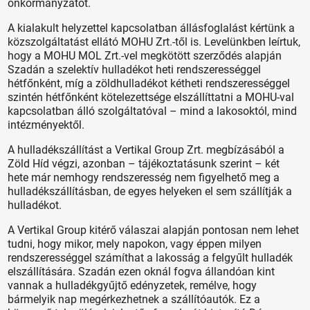
önkormányzatot.
A kialakult helyzettel kapcsolatban állásfoglalást kértünk a
közszolgáltatást ellátó MOHU Zrt.-től is. Levelünkben leírtuk,
hogy a MOHU MOL Zrt.-vel megkötött szerződés alapján
Szadán a szelektív hulladékot heti rendszerességgel
hétfőnként, míg a zöldhulladékot kétheti rendszerességgel
szintén hétfőnként kötelezettsége elszállíttatni a MOHU-val
kapcsolatban álló szolgáltatóval – mind a lakosoktól, mind
intézményektől.
A hulladékszállítást a Vertikal Group Zrt. megbízásából a
Zöld Híd végzi, azonban – tájékoztatásunk szerint – két
hete már nemhogy rendszeresség nem figyelhető meg a
hulladékszállításban, de egyes helyeken el sem szállítják a
hulladékot.
A Vertikal Group kitérő válaszai alapján pontosan nem lehet
tudni, hogy mikor, mely napokon, vagy éppen milyen
rendszerességgel számíthat a lakosság a felgyűlt hulladék
elszállítására. Szadán ezen oknál fogva állandóan kint
vannak a hulladékgyűjtő edényzetek, remélve, hogy
bármelyik nap megérkezhetnek a szállítóautók. Ez a