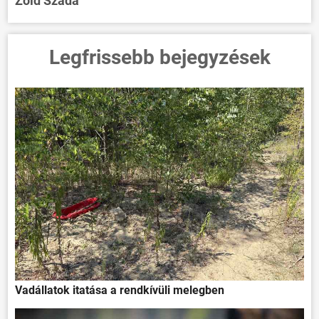
Zöld Szada
Legfrissebb bejegyzések
Vadállatok itatása a rendkívüli melegben