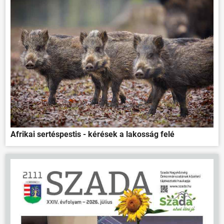
Afrikai sertéspestis - kérések a lakosság felé