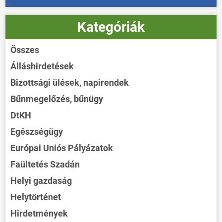
Kategóriák
Összes
Álláshirdetések
Bizottsági ülések, napirendek
Bűnmegelőzés, bűnügy
DtKH
Egészségügy
Európai Uniós Pályázatok
Faültetés Szadán
Helyi gazdaság
Helytörténet
Hirdetmények