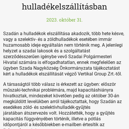
hulladékelszállításban
2023. október 31.
Szadán a hulladékok elszállítása akadozik, több hete késve,
vagy a szelektív- és a zöldhulladékok esetében immár
huzamosabb ideje egyáltalán nem történik meg. A jelenlegi
helyzet a szadai lakosok és a szolgáltatást
szerződésszerűen igénybe vevő Szadai Polgármesteri
Hivatal számára is elfogadhatatlan, ennek megfelelően az
ügyben Szada Nagyközség Önkormányzata tájékoztatást
kért a hulladékok elszállítását végző Vertikal Group Zrt.-től.
A társaságtól több válasz is érkezett az ügyben: először
műszaki-technikai problémára, majd kapacitáshiányra
hivatkoztak, mindezeket követően pedig az október 30-án
megküldött levelükben arról tájékoztattak, hogy Szadán az
esedékes zöld- és szelektívhulladék-gyűjtés
járatában átszervezés volt. Hozzátették, hogy a gyűjtés
kapacitás függvényében történik, illetve a pótlás
időpontjáról a későbbiekben e-mailben értesítik az