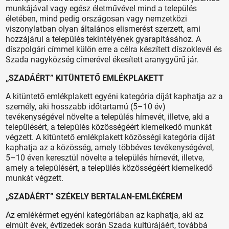
munkájával vagy egész életművével mind a település
életében, mind pedig országosan vagy nemzetközi
viszonylatban olyan általános elismerést szerzett, ami
hozzájárul a település tekintélyének gyarapításához. A
díszpolgári címmel külön erre a célra készített díszoklevél és
Szada nagyközség címerével ékesített aranygyűrű jár.
„SZADÁÉRT” KITÜNTETŐ EMLÉKPLAKETT
A kitüntető emlékplakett egyéni kategória díját kaphatja az a
személy, aki hosszabb időtartamú (5–10 év)
tevékenységével növelte a település hírnevét, illetve, aki a
településért, a település közösségéért kiemelkedő munkát
végzett. A kitüntető emlékplakett közösségi kategória díját
kaphatja az a közösség, amely többéves tevékenységével,
5–10 éven keresztül növelte a település hírnevét, illetve,
amely a településért, a település közösségéért kiemelkedő
munkát végzett.
„SZADÁÉRT” SZÉKELY BERTALAN-EMLÉKÉREM
Az emlékérmet egyéni kategóriában az kaphatja, aki az
elmúlt évek, évtizedek során Szada kultúrájáért, továbbá