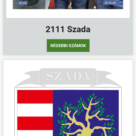
ÖNKORMÁNYZAT
ÜGYINTÉZÉS
2111 Szada
KÖZÖSSÉG
HÍREK
RÉGEBBI SZÁMOK
VÁLASZTÁSOK