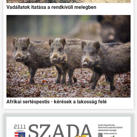
Vadállatok itatása a rendkívüli melegben
Afrikai sertéspestis - kérések a lakosság felé