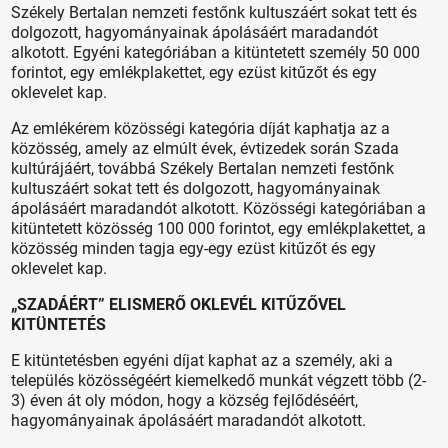
Székely Bertalan nemzeti festőnk kultuszáért sokat tett és
dolgozott, hagyományainak ápolásáért maradandót
alkotott. Egyéni kategóriában a kitüntetett személy 50 000
forintot, egy emlékplakettet, egy ezüst kitűzőt és egy
oklevelet kap.
Az emlékérem közösségi kategória díját kaphatja az a
közösség, amely az elmúlt évek, évtizedek során Szada
kultúrájáért, továbbá Székely Bertalan nemzeti festőnk
kultuszáért sokat tett és dolgozott, hagyományainak
ápolásáért maradandót alkotott. Közösségi kategóriában a
kitüntetett közösség 100 000 forintot, egy emlékplakettet, a
közösség minden tagja egy-egy ezüst kitűzőt és egy
oklevelet kap.
„SZADÁÉRT” ELISMERŐ OKLEVÉL KITŰZŐVEL
KITÜNTETÉS
E kitüntetésben egyéni díjat kaphat az a személy, aki a
település közösségéért kiemelkedő munkát végzett több (2-
3) éven át oly módon, hogy a község fejlődéséért,
hagyományainak ápolásáért maradandót alkotott.