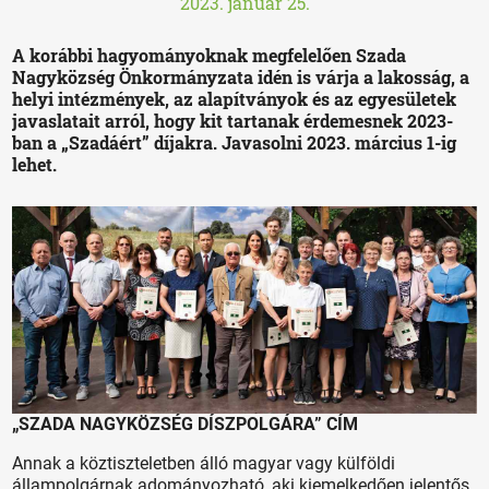
2023. január 25.
A korábbi hagyományoknak megfelelően Szada
Nagyközség Önkormányzata idén is várja a lakosság, a
helyi intézmények, az alapítványok és az egyesületek
javaslatait arról, hogy kit tartanak érdemesnek 2023-
ban a „Szadáért” díjakra. Javasolni 2023. március 1-ig
lehet.
„SZADA NAGYKÖZSÉG DÍSZPOLGÁRA” CÍM
Annak a köztiszteletben álló magyar vagy külföldi
állampolgárnak adományozható, aki kiemelkedően jelentős