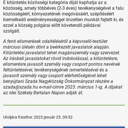
E kitüntetés közösségi kategória díját kaphatja az a
közösség, amely többéves (2-3 éves) tevékenységével a falu
közösségéért, környezetének megóvásáért, szépítéséért
kiemelkedő eredményességgel önzetlen munkát fejtett ki, és
ezzel a község polgárai előtt követendő példával
szolgált.
A fenti elismerések odaítéléséről a képviselő-testület
márciusi ülésén dönt a beérkezett javaslatok alapján.
Kitüntetési javaslatot tehet magánszemély vagy szervezet.
Az írásbeli javaslatokat rövid indokolással, a kitüntetésre,
elismerésre javasolt személy vagy csoport pontos nevének
feltüntetésével, tevékenységének ismertetésével és a
javasolt személy vagy csoport elérhetőségével lehet
benyújtani Szada Nagyközség Önkormányzat részére a
szada@szada.hu e-mail-címre 2023. március 1-ig. A díjakat
az idei Székely Bertalan Napon adják át.
Utoljára frissítve:
2023 január 25. 09:52