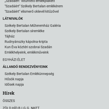
„Szadáért” kitüntető emlékplakett
"Szadáért" Székely Bertalan emlékérem
"Szadáért" elismerő oklevél kitűzővel
LÁTNIVALÓK
Székely Bertalan Műteremház Galéria
Székely Bertalan síremléke
Tájház
Rudnyánszky kápolna-kripta
Kun Éva köztéri szobrai Szadán
Emlékhelyeink, emlékműveink
EGYHÁZI ÉLET
ÁLLANDÓ RENDEZVÉNYEINK
Székely Bertalan Emlékünnepség
Hősök napja
Idősek napja
Hírek
ÖSSZES
ZÖLD HÍD B.I.G.G. NKFT.