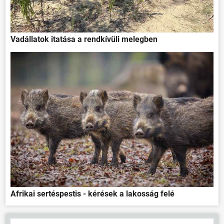
Vadállatok itatása a rendkívüli melegben
Afrikai sertéspestis - kérések a lakosság felé