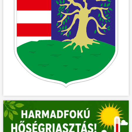
ÖNKORMÁNYZAT
ÜGYINTÉZÉS
KÖZÖSSÉG
HÍREK
VÁLASZTÁSOK