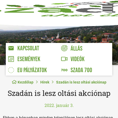
KAPCSOLAT
ÁLLÁS
VIDEÓK
ESEMÉNYEK
EU PÁLYÁZATOK
SZADA 700
Kezdőlap
Hírek
Szadán is lesz oltási akciónap
Szadán is lesz oltási akciónap
2022. január 3.
Ebben a hónapban minden településen lesz oltási akciónap.