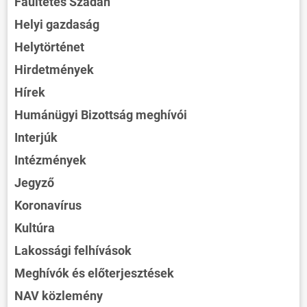
Faültetés Szadán
Helyi gazdaság
Helytörténet
Hirdetmények
Hírek
Humánügyi Bizottság meghívói
Interjúk
Intézmények
Jegyző
Koronavírus
Kultúra
Lakossági felhívások
Meghívók és előterjesztések
NAV közlemény