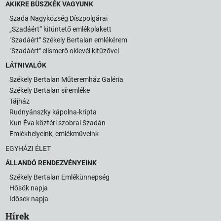
AKIKRE BÜSZKÉK VAGYUNK
Szada Nagyközség Díszpolgárai
„Szadáért” kitüntető emlékplakett
"Szadáért" Székely Bertalan emlékérem
"Szadáért" elismerő oklevél kitűzővel
LÁTNIVALÓK
Székely Bertalan Műteremház Galéria
Székely Bertalan síremléke
Tájház
Rudnyánszky kápolna-kripta
Kun Éva köztéri szobrai Szadán
Emlékhelyeink, emlékműveink
EGYHÁZI ÉLET
ÁLLANDÓ RENDEZVÉNYEINK
Székely Bertalan Emlékünnepség
Hősök napja
Idősek napja
Hírek