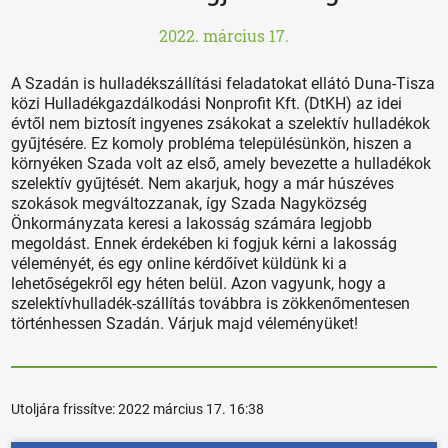
2022. március 17.
A Szadán is hulladékszállítási feladatokat ellátó Duna-Tisza
közi Hulladékgazdálkodási Nonprofit Kft. (DtKH) az idei
évtől nem biztosít ingyenes zsákokat a szelektív hulladékok
gyűjtésére. Ez komoly probléma településünkön, hiszen a
környéken Szada volt az első, amely bevezette a hulladékok
szelektív gyűjtését. Nem akarjuk, hogy a már húszéves
szokások megváltozzanak, így Szada Nagyközség
Önkormányzata keresi a lakosság számára legjobb
megoldást. Ennek érdekében ki fogjuk kérni a lakosság
véleményét, és egy online kérdőívet küldünk ki a
lehetőségekről egy héten belül. Azon vagyunk, hogy a
szelektívhulladék-szállítás továbbra is zökkenőmentesen
történhessen Szadán. Várjuk majd véleményüket!
Utoljára frissítve:
2022 március 17. 16:38