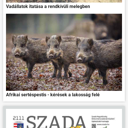
Vadállatok itatása a rendkívüli melegben
Afrikai sertéspestis - kérések a lakosság felé