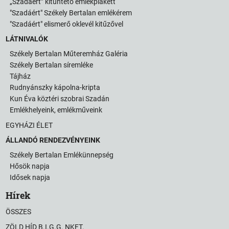
„Szadáért” kitüntető emlékplakett
"Szadáért" Székely Bertalan emlékérem
"Szadáért" elismerő oklevél kitűzővel
LÁTNIVALÓK
Székely Bertalan Műteremház Galéria
Székely Bertalan síremléke
Tájház
Rudnyánszky kápolna-kripta
Kun Éva köztéri szobrai Szadán
Emlékhelyeink, emlékműveink
EGYHÁZI ÉLET
ÁLLANDÓ RENDEZVÉNYEINK
Székely Bertalan Emlékünnepség
Hősök napja
Idősek napja
Hírek
ÖSSZES
ZÖLD HÍD B.I.G.G. NKFT.