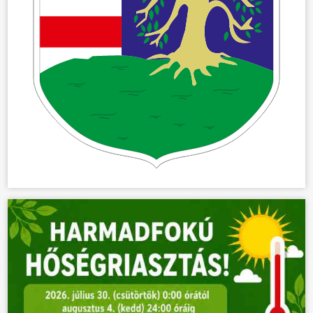
ÖNKORMÁNYZAT
ÜGYINTÉZÉS
KÖZÖSSÉG
HÍREK
VÁLASZTÁSOK