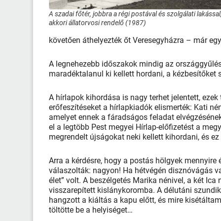
A szadai főtér, jobbra a régi postával és szolgálati lakással
akkori állatorvosi rendelő (1987)
követően áthelyezték őt Veresegyházra – már egy 
A legnehezebb időszakok mindig az országgyűlés
maradéktalanul ki kellett hordani, a kézbesítőket
A hírlapok kihordása is nagy terhet jelentett, eze
erőfeszítéseket a hírlapkiadók elismerték: Kati né
amelyet ennek a fáradságos feladat elvégzésének
el a legtöbb Pest megyei Hírlap-előfizetést a megy
megrendelt újságokat neki kellett kihordani, és 
Arra a kérdésre, hogy a postás hölgyek mennyire 
válaszolták: nagyon! Ha hétvégén disznóvágás vag
élet” volt. A beszélgetés Marika nénivel, a két Ica
visszarepített kislánykoromba. A délutáni szundik
hangzott a kiáltás a kapu előtt, és mire kisétált
töltötte be a helyiséget…