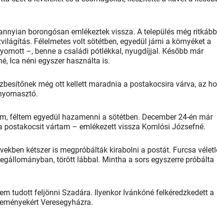
ndannyian borongósan emlékeztek vissza. A település még ritkáb
zvilágítás. Félelmetes volt sötétben, egyedül járni a környéket a
yomott –, benne a családi pótlékkal, nyugdíjjal. Később már
né, Ica néni egyszer használta is.
kézbesítőnek még ott kellett maradnia a postakocsira várva, az h
 nyomasztó.
ém, féltem egyedül hazamenni a sötétben. December 24-én már
 postakocsit vártam – emlékezett vissza Komlósi Józsefné.
vekben kétszer is megpróbálták kirabolni a postát. Furcsa véletl
egállományban, törött lábbal. Mintha a sors egyszerre próbálta
nem tudott feljönni Szadára. Ilyenkor Ivánkóné felkéredzkedett a
deményekért Veresegyházra.