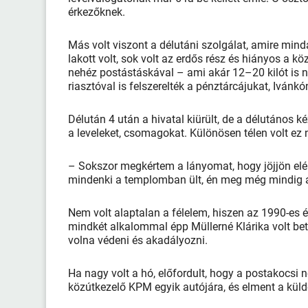
érkezőknek.
Más volt viszont a délutáni szolgálat, amire mi
lakott volt, sok volt az erdős rész és hiányos a kö
nehéz postástáskával – ami akár 12–20 kilót is n
riasztóval is felszerelték a pénztárcájukat, Ivánkó
Délután 4 után a hivatal kiürült, de a délutános 
a leveleket, csomagokat. Különösen télen volt ez
– Sokszor megkértem a lányomat, hogy jöjjön el
mindenki a templomban ült, én meg még mindig a
Nem volt alaptalan a félelem, hiszen az 1990-es é
mindkét alkalommal épp Müllerné Klárika volt bet
volna védeni és akadályozni.
Ha nagy volt a hó, előfordult, hogy a postakocsi 
közútkezelő KPM egyik autójára, és elment a kül