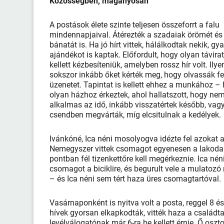
Közösségben, magányosan
A postások élete szinte teljesen összeforrt a falu
mindennapjaival. Átérezték a szadaiak örömét és
bánatát is. Ha jó hírt vittek, hálálkodtak nekik, gy
ajándékot is kaptak. Előfordult, hogy olyan távira
kellett kézbesíteniük, amelyben rossz hír volt. Ilye
sokszor inkább őket kérték meg, hogy olvassák fe
üzenetet. Tapintat is kellett ehhez a munkához –
olyan házhoz érkeztek, ahol hallatszott, hogy ne
alkalmas az idő, inkább visszatértek később, vag
csendben megvárták, míg elcsitulnak a kedélyek.
Ivánkóné, Ica néni mosolyogva idézte fel azokat a
Nemegyszer vittek csomagot egyenesen a lakodalomb
pontban fél tizenkettőre kell megérkeznie. Ica nén
csomagot a biciklire, és begurult vele a mulatozó
– és Ica néni sem tért haza üres csomagtartóval.
Vasárnaponként is nyitva volt a posta, reggel 8 és
hívek gyorsan elkapkodták, vitték haza a család
levélválogatónak már 6-ra be kellett érnie. Ő oszt