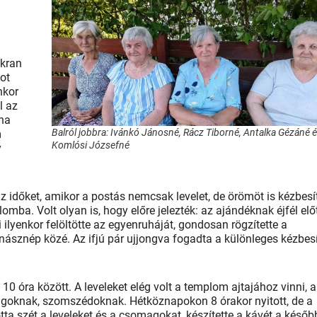
akran
tot
nkor
l az
 ha
Balról jobbra: Ivánkó Jánosné, Rácz Tiborné, Antalka Gézáné 
m
Komlósi Józsefné
y
z időket, amikor a postás nemcsak levelet, de örömöt is kézbesít
a. Volt olyan is, hogy előre jelezték: az ajándéknak éjfél előt
i ilyenkor felöltötte az egyenruháját, gondosan rögzítette a
 násznép közé. Az ifjú pár ujjongva fogadta a különleges kézbesí
 10 óra között. A leveleket elég volt a templom ajtajához vinni, a
tagoknak, szomszédoknak. Hétköznapokon 8 órakor nyitott, de a
otta szét a leveleket és a csomagokat, készítette a kávét a későb