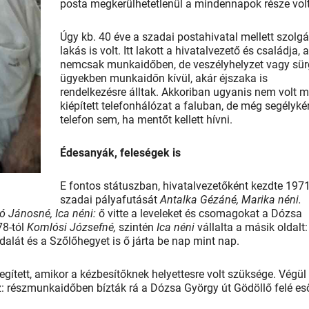
posta megkerülhetetlenül a mindennapok része volt
Úgy kb. 40 éve a szadai postahivatal mellett szolgá
lakás is volt. Itt lakott a hivatalvezető és családja, 
nemcsak munkaidőben, de veszélyhelyzet vagy sü
ügyekben munkaidőn kívül, akár éjszaka is
rendelkezésre álltak. Akkoriban ugyanis nem volt 
kiépített telefonhálózat a faluban, de még segélyké
telefon sem, ha mentőt kellett hívni.
Édesanyák, feleségek is
E fontos státuszban, hivatalvezetőként kezdte 197
szadai pályafutását
Antalka Gézáné, Marika néni.
ó Jánosné, Ica néni:
ő vitte a leveleket és csomagokat a Dózsa
78-tól
Komlósi Józsefné,
szintén
Ica néni
vállalta a másik oldalt:
alát és a Szőlőhegyet is ő járta be nap mint nap.
gített, amikor a kézbesítőknek helyettesre volt szüksége. Végül
z: részmunkaidőben bízták rá a Dózsa György út Gödöllő felé es