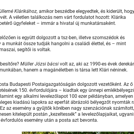
llerné Klárikához,
amikor beszédbe elegyedtek, és kiderült, hog
vét. A véletlen találkozás nem várt fordulatot hozott: Klárika
etérő ügyfeleket – immár a hivatal új munkatársaként.
őzően is együtt dolgozott a tsz-ben, illetve szomszédok és
 a munkát össze tudják hangolni a családi élettel, és – mint
aszai, segítői is voltak.
besítőre?
Müller Józsi bácsi
volt az, aki az 1990-es évek dereká
munkában, hanem a magánéletben is társa lett Klári néninek.
sta Budapesti Postaigazgatóságán dolgozott vezetőként. Az ő
etésének 150. évfordulójára – kiadtak egy ünnepi emlékbélyegző
valamint egy alkalmi levelezőlapot 100 ezer példányban, amelyen
önleges kiadású lapokra az eperfát ábrázoló bélyegzőt nyomták r
t. Ez az esemény a gyűjtők körében nagy szenzációnak számított,
esen kitelepült postán „kezeltessék” a levelezőlapjaikat, ugyani
 évfordulós esemény után a posta azt bevonta.