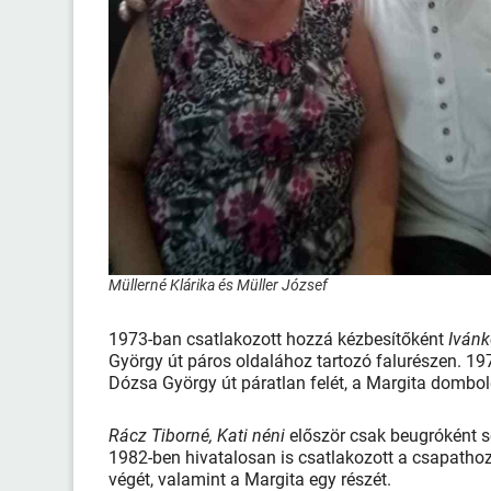
Müllerné Klárika és Müller József
1973-ban csatlakozott hozzá kézbesítőként
Ivánk
György út páros oldalához tartozó falurészen. 19
Dózsa György út páratlan felét, a Margita dombold
Rácz Tiborné, Kati néni
először csak beugróként se
1982-ben hivatalosan is csatlakozott a csapatho
végét, valamint a Margita egy részét.