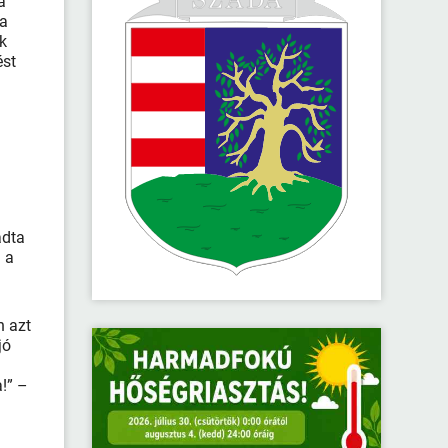
a
 a
k
ést
adta
– a
n azt
jó
a!” –