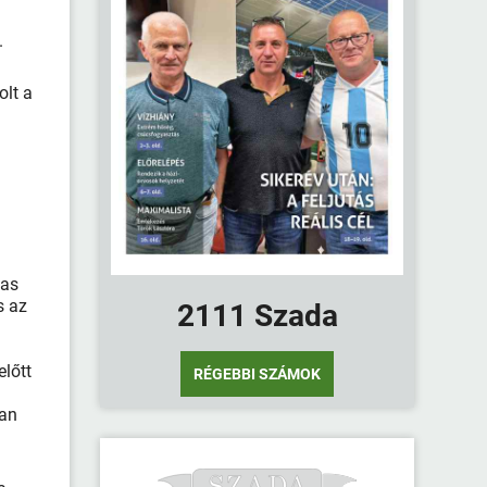
.
olt a
gas
s az
2111 Szada
lőtt
RÉGEBBI SZÁMOK
ran