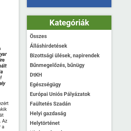
Kategóriák
Összes
Álláshirdetések
a
yar
Bizottsági ülések, napirendek
re
Bűnmegelőzés, bűnügy
ált
ja
DtKH
!
ely
Egészségügy
Európai Uniós Pályázatok
ezért
Faültetés Szadán
kik
Helyi gazdaság
át
. Az
Helytörténet
r a