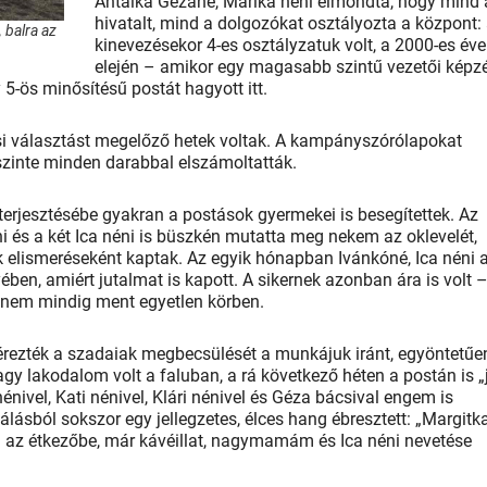
Antalka Gézáné, Marika néni elmondta, hogy mind 
hivatalt, mind a dolgozókat osztályozta a központ:
, balra az
kinevezésekor 4-es osztályzatuk volt, a 2000-es éve
elején – amikor egy magasabb szintű vezetői képz
5-ös minősítésű postát hagyott itt.
i választást megelőző hetek voltak. A kampányszórólapokat
 szinte minden darabbal elszámoltatták.
k terjesztésébe gyakran a postások gyermekei is besegítettek. Az
ni és a két Ica néni is büszkén mutatta meg nekem az oklevelét,
 elismeréseként kaptak. Az egyik hónapban Ivánkóné, Ica néni 
ében, amiért jutalmat is kapott. A sikernek azonban ára is volt 
ez nem mindig ment egyetlen körben.
érezték a szadaiak megbecsülését a munkájuk iránt, egyöntetűe
y lakodalom volt a faluban, a rá következő héten a postán is „
 nénivel, Kati nénivel, Klári nénivel és Géza bácsival engem is
álásból sokszor egy jellegzetes, élces hang ébresztett: „Margitk
am az étkezőbe, már kávéillat, nagymamám és Ica néni nevetése