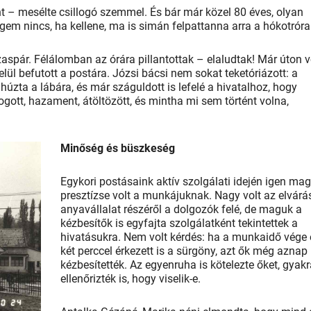
 – mesélte csillogó szemmel. És bár már közel 80 éves, olyan
em nincs, ha kellene, ma is simán felpattanna arra a hókotróra
zaspár. Félálomban az órára pillantottak – elaludtak! Már úton v
lül befutott a postára. Józsi bácsi nem sokat teketóriázott: a
húzta a lábára, és már száguldott is lefelé a hivatalhoz, hogy
gott, hazament, átöltözött, és mintha mi sem történt volna,
Minőség és büszkeség
Egykori postásaink aktív szolgálati idején igen ma
presztízse volt a munkájuknak. Nagy volt az elvárá
anyavállalat részéről a dolgozók felé, de maguk a
kézbesítők is egyfajta szolgálatként tekintettek a
hivatásukra. Nem volt kérdés: ha a munkaidő vége e
két perccel érkezett is a sürgöny, azt ők még aznap
kézbesítették. Az egyenruha is kötelezte őket, gyak
ellenőrizték is, hogy viselik-e.