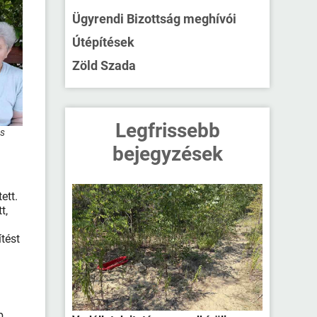
Ügyrendi Bizottság meghívói
Útépítések
Zöld Szada
Legfrissebb
és
bejegyzések
ett.
t,
tést
b