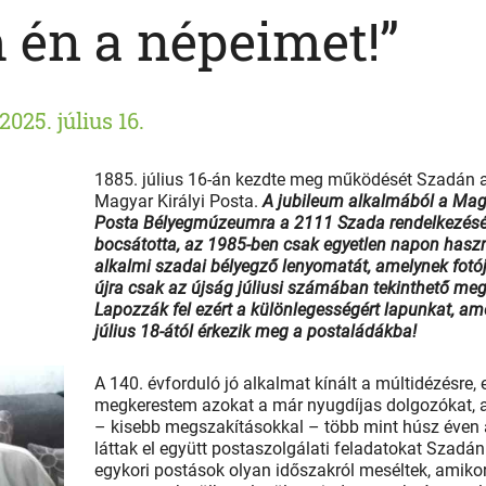
 én a népeimet!”
2025. július 16.
1885. július 16-án kezdte meg működését Szadán 
Magyar Királyi Posta.
A jubileum alkalmából a Mag
Posta Bélyegmúzeumra a 2111 Szada rendelkezésé
bocsátotta, az 1985-ben csak egyetlen napon haszn
alkalmi szadai bélyegző lenyomatát, amelynek fotó
újra csak az újság júliusi számában tekinthető meg
Lapozzák fel ezért a különlegességért lapunkat, am
július 18-ától érkezik meg a postaládákba!
A 140. évforduló jó alkalmat kínált a múltidézésre, 
megkerestem azokat a már nyugdíjas dolgozókat, a
– kisebb megszakításokkal – több mint húsz éven 
láttak el együtt postaszolgálati feladatokat Szadán
egykori postások olyan időszakról meséltek, amiko