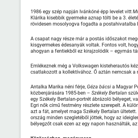
1986 egy szép napján Ivánkóné épp levelet vitt
Mü
Klárika kisebbik gyermeke aznap tölti be a 3. életé
rövidesen mosolyogva fogadta a postahivatalba b
A csapat nagy része már a postás időszakot megel
kisgyermekes édesanyák voltak. Fontos volt, hogy
ahogyan a fentiekből ez kirajzolódik – egymás tám
Emlékeznek még a Volkswagen kisteherautós kéz
csatlakozott a kollektívához. Ő aztán nemcsak a 
Antalka Marika néni férje,
Géza bácsi
a Magyar Po
közbenjárására 1985-ben –
Székely Bertalan
szül
egy Székely Bertalan-portrét ábrázoló bélyeget, 
Egri nők című festmény részlete szerepelt. A kül
azt a fát, amelyet maga Székely Bertalan ültetet
ország minden szegletéből jöttek, hogy az ideiglen
bélyegzőt csak ezen az egy napon használták, az