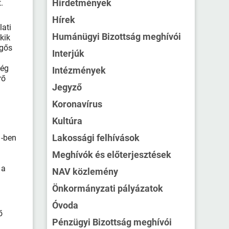
Hirdetmények
.
Hírek
lati
Humánügyi Bizottság meghívói
akik
rgős
Interjúk
még
Intézmények
rő
Jegyző
Koronavírus
Kultúra
Lakossági felhívások
1-ben
Meghívók és előterjesztések
 a
NAV közlemény
Önkormányzati pályázatok
Óvoda
ő
Pénzügyi Bizottság meghívói