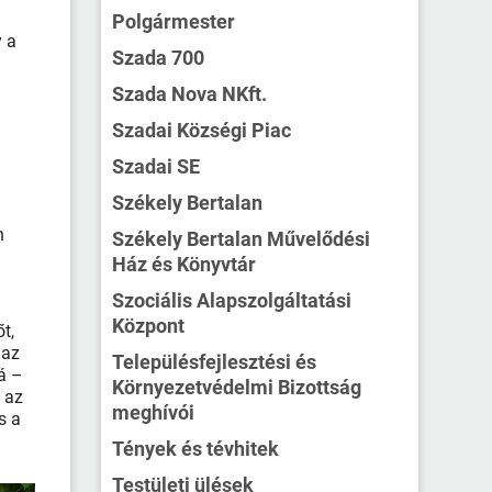
Polgármester
y a
Szada 700
Szada Nova NKft.
Szadai Községi Piac
Szadai SE
Székely Bertalan
n
Székely Bertalan Művelődési
Ház és Könyvtár
Szociális Alapszolgáltatási
Központ
t,
 az
Településfejlesztési és
á –
Környezetvédelmi Bizottság
 az
meghívói
s a
Tények és tévhitek
Testületi ülések