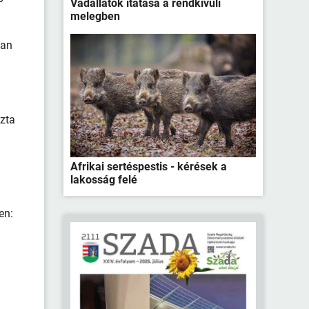
Vadállatok itatása a rendkívüli
melegben
ban
ozta
Afrikai sertéspestis - kérések a
lakosság felé
en: