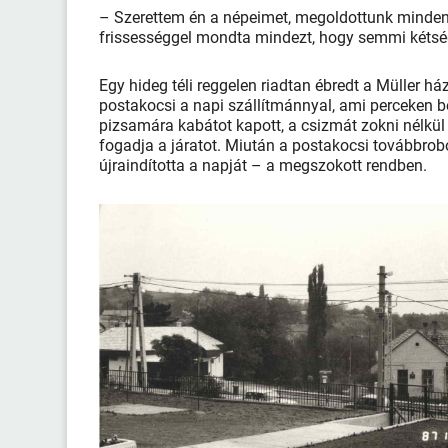
– Szerettem én a népeimet, megoldottunk mindent
frissességgel mondta mindezt, hogy semmi kétség
Egy hideg téli reggelen riadtan ébredt a Müller há
postakocsi a napi szállítmánnyal, ami perceken be
pizsamára kabátot kapott, a csizmát zokni nélkül 
fogadja a járatot. Miután a postakocsi továbbrobo
újraindította a napját – a megszokott rendben.