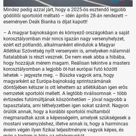
Mindez pedig azzal járt, hogy a 2025-ös esztendő legjobb
gödöllői sportolóit méltató – idén április 28-án rendezett –
eseményen Deák Bianka is díjat kapott!
– A magyar bajnokságon és környező országokban a saját
korosztályomban már nincs igazán nagy versenyhelyzet,
ezért ezt pótlandó, alkalmanként elindulok a Magyar
Atlétikai Szövetség nyílt versenyein is, amelyeken nálamnál
fiatalabbak is részt vesznek. De nem esek abba a hibába,
hogy hozzájuk mérem magam. Reálisan tekintve a masters
korosztályomban a legjobb öt-hat európai futó között
lehetek – jegyezte meg. – Büszke vagyok arra, hogy
magyarként az Európa-bajnokság sprintszámának
döntőjében kétszer is ott lehettem az atlétikában igen erős
nemzetek sportolói mellett. A legtöbb riválisomnak – több
évtizedes futómúltjának köszönhetően – jóval nagyobb a
tapasztalata, ami téthelyzetben igen sokat számít. Nagyon
örülök annak, hogy a korábbi sportolói múltamból
megmaradtak azok a képességeim, amelyek szükségesek a
mostani versenyzéshez, illetve annak is, hogy a harmincas
éveim végén ilyen fizikai teljesítményre vagyok képes, és
még a testem is bírja az edzésmunkát.