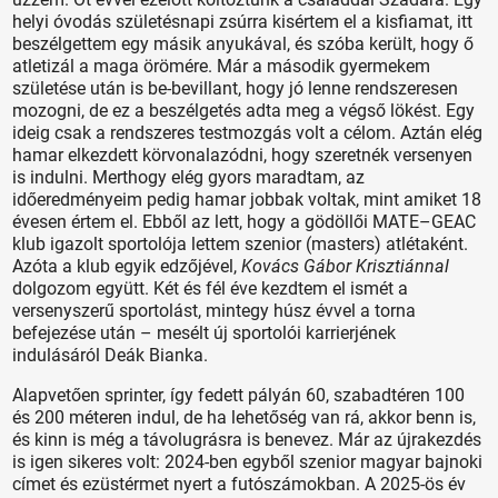
helyi óvodás születésnapi zsúrra kisértem el a kisfiamat, itt
beszélgettem egy másik anyukával, és szóba került, hogy ő
atletizál a maga örömére. Már a második gyermekem
születése után is be-bevillant, hogy jó lenne rendszeresen
mozogni, de ez a beszélgetés adta meg a végső lökést. Egy
ideig csak a rendszeres testmozgás volt a célom. Aztán elég
hamar elkezdett körvonalazódni, hogy szeretnék versenyen
is indulni. Merthogy elég gyors maradtam, az
időeredményeim pedig hamar jobbak voltak, mint amiket 18
évesen értem el. Ebből az lett, hogy a gödöllői MATE–GEAC
klub igazolt sportolója lettem szenior (masters) atlétaként.
Azóta a klub egyik edzőjével,
Kovács Gábor Krisztiánnal
dolgozom együtt. Két és fél éve kezdtem el ismét a
versenyszerű sportolást, mintegy húsz évvel a torna
befejezése után – mesélt új sportolói karrierjének
indulásáról Deák Bianka.
Alapvetően sprinter, így fedett pályán 60, szabadtéren 100
és 200 méteren indul, de ha lehetőség van rá, akkor benn is,
és kinn is még a távolugrásra is benevez. Már az újrakezdés
is igen sikeres volt: 2024-ben egyből szenior magyar bajnoki
címet és ezüstérmet nyert a futószámokban. A 2025-ös év