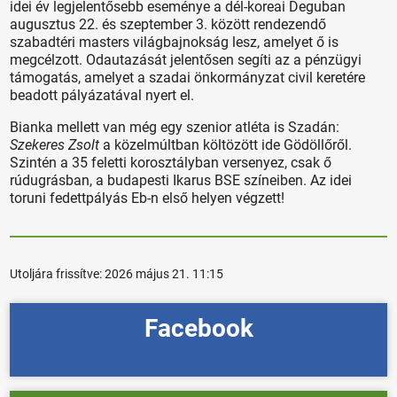
idei év legjelentősebb eseménye a dél-koreai Deguban
augusztus 22. és szeptember 3. között rendezendő
szabadtéri masters világbajnokság lesz, amelyet ő is
megcélzott. Odautazását jelentősen segíti az a pénzügyi
támogatás, amelyet a szadai önkormányzat civil keretére
beadott pályázatával nyert el.
Bianka mellett van még egy szenior atléta is Szadán:
Szekeres Zsolt
a közelmúltban költözött ide Gödöllőről.
Szintén a 35 feletti korosztályban versenyez, csak ő
rúdugrásban, a budapesti Ikarus BSE színeiben. Az idei
toruni fedettpályás Eb-n első helyen végzett!
Utoljára frissítve:
2026 május 21. 11:15
Facebook