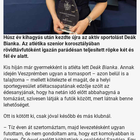
Húsz év kihagyás után kezdte újra az aktív sportolást Deák
Bianka. Az atlétika szenior korosztályában
rövidtávfutóként igazán parádésan teljesített röpke két és
fél év alatt.
Kis híján már gyermekként is atléta lett
Deák Bianka
. Annak
idején Veszprémben ugyan a tornasport – azon belül is a
talajtorna – mellett kötelezte el magát, de a helyi
sportegyesület atlétacsapatának edzője szólt az
édesanyjának, hogy ha netán idő előtt abbahagyná a
tornázást, szívesen látják a futók között, mert látnak benne
lehetőséget.
Ott is kötött ki, csak jóval később és más klubnál.
– Tíz éven át szertornáztam, majd levezetésként ugyan
futottam, de nem gondoltam arra, hogy ezt komolyabban is
űzzem. Öt évvel ezelőtt költöztünk a családdal Szadára. Egy