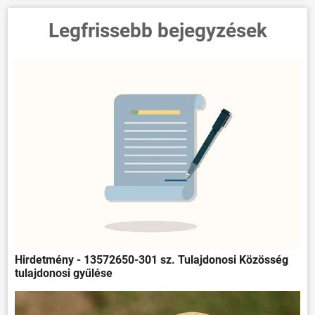
Legfrissebb bejegyzések
ÖNKORMÁNYZAT
ÜGYINTÉZÉS
Hirdetmény - 13572650-301 sz. Tulajdonosi Közösség
tulajdonosi gyűlése
KÖZÖSSÉG
HÍREK