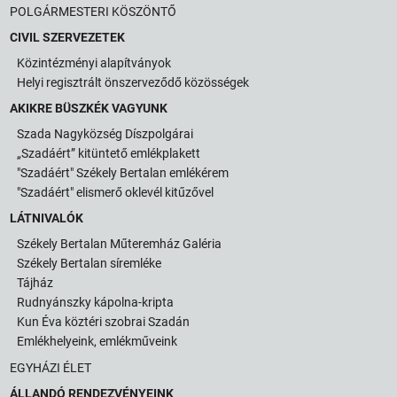
POLGÁRMESTERI KÖSZÖNTŐ
CIVIL SZERVEZETEK
Közintézményi alapítványok
Helyi regisztrált önszerveződő közösségek
AKIKRE BÜSZKÉK VAGYUNK
Szada Nagyközség Díszpolgárai
„Szadáért” kitüntető emlékplakett
"Szadáért" Székely Bertalan emlékérem
"Szadáért" elismerő oklevél kitűzővel
LÁTNIVALÓK
Székely Bertalan Műteremház Galéria
Székely Bertalan síremléke
Tájház
Rudnyánszky kápolna-kripta
Kun Éva köztéri szobrai Szadán
Emlékhelyeink, emlékműveink
EGYHÁZI ÉLET
ÁLLANDÓ RENDEZVÉNYEINK