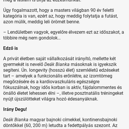
Úgy fogalmazott, hogy a masters világban 90 év feletti
kategória is van, ezért az, hogy meddig folytatja a futást,
azon múlik, meddig leli örömét benne.
– Lendületben vagyok, egyelőre élvezem ezt az időszakot, a
többire még nem gondolok…
Edző is
A privát életben saját vállalkozását irányító, mellette két
gyermekét is nevelő
Deák Bianka
másoknak is igyekszik
segíteni. Ún. longevity (hosszú élet) szemléletű edzéseket
tart – amelyek a funkcionális erőnlétre, az izomtömeg
megőrzésére és a kardiovaszkuláris egészségre
fókuszálnak, hogy idős korban is aktív, fájdalommentes és
önálló életet lehessen élni –, illetve posztnatális tréningeket
nyújt újszülötteket világra hozó édesanyáknak.
Irány Degu!
Deák Bianka
magyar bajnoki címekkel, kontinensbajnoki
döntőkkel (60, 200 m) letudta a fedettpályás szezont. Az