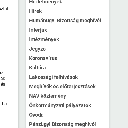
Hirdetmények
sztül
Hírek
Humánügyi Bizottság meghívói
Interjúk
Intézmények
Jegyző
Koronavírus
Kultúra
az
Lakossági felhívások
nak
 és
Meghívók és előterjesztések
NAV közlemény
tt a
Önkormányzati pályázatok
Óvoda
Pénzügyi Bizottság meghívói