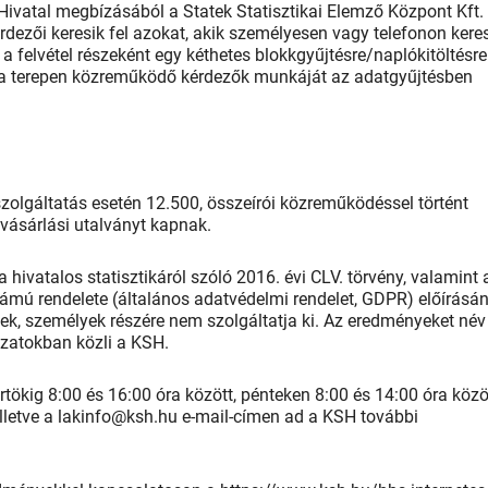
 Hivatal megbízásából a Statek Statisztikai Elemző Központ Kft.
rdezői keresik fel azokat, akik személyesen vagy telefonon kere
t a felvétel részeként egy kéthetes blokkgyűjtésre/naplókitöltésre
ti a terepen közreműködő kérdezők munkáját az adatgyűjtésben
zolgáltatás esetén 12.500, összeírói közreműködéssel történt
 vásárlási utalványt kapnak.
a hivatalos statisztikáról szóló 2016. évi CLV. törvény, valamint 
mú rendelete (általános adatvédelmi rendelet, GDPR) előírásá
ek, személyek részére nem szolgáltatja ki. Az eredményeket név
lázatokban közli a KSH.
ökig 8:00 és 16:00 óra között, pénteken 8:00 és 14:00 óra közö
lletve a lakinfo@ksh.hu e-mail-címen ad a KSH további