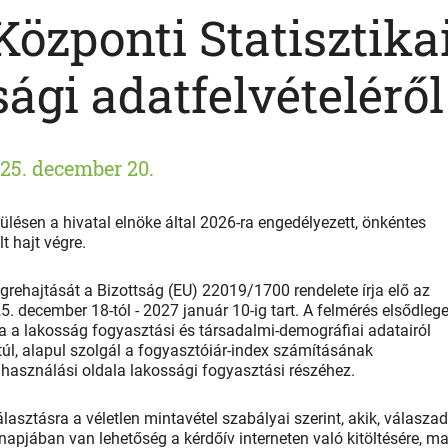
Központi Statisztika
ági adatfelvételéről
25. december 20.
ülésen a hivatal elnöke által 2026-ra engedélyezett, önkéntes
t hajt végre.
grehajtását a Bizottság (EU) 22019/1700 rendelete írja elő az
. december 18-tól - 2027 január 10-ig tart. A felmérés elsődleg
a a lakosság fogyasztási és társadalmi-demográfiai adatairól
úl, alapul szolgál a fogyasztóiár-index számításának
használási oldala lakossági fogyasztási részéhez.
lasztásra a véletlen mintavétel szabályai szerint, akik, válasza
 napjában van lehetőség a kérdőív interneten való kitöltésére, m