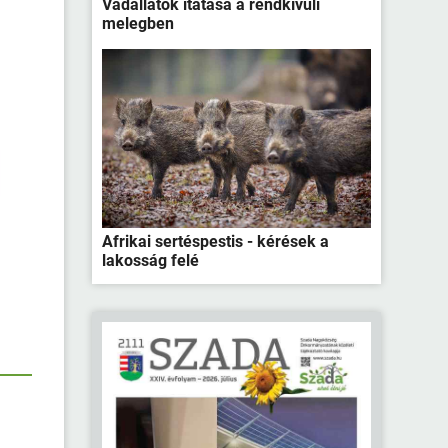
Vadállatok itatása a rendkívüli
melegben
Afrikai sertéspestis - kérések a
lakosság felé