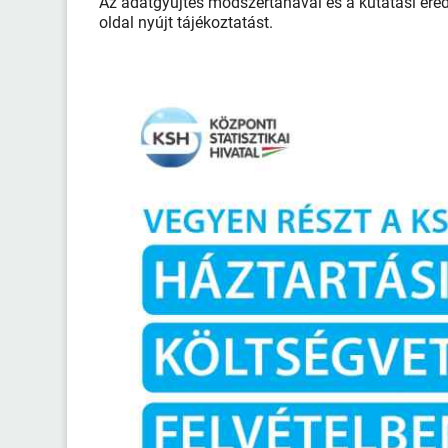
Az adatgyűjtés módszertanával és a kutatási er
oldal nyújt tájékoztatást.