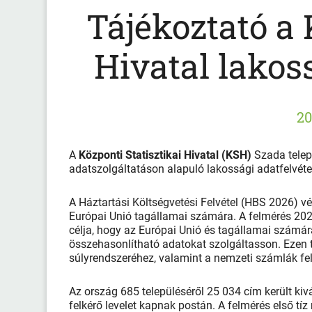
Tájékoztató a 
Hivatal lakoss
20
A
Központi Statisztikai Hivatal (KSH)
Szada telep
adatszolgáltatáson alapuló lakossági adatfelvétel
A Háztartási Költségvetési Felvétel (HBS 2026) vé
Európai Unió tagállamai számára. A felmérés 2025
célja, hogy az Európai Unió és tagállamai számár
összehasonlítható adatokat szolgáltasson. Ezen t
súlyrendszeréhez, valamint a nemzeti számlák fel
Az ország 685 településéről 25 034 cím került kivá
felkérő levelet kapnak postán. A felmérés első tíz