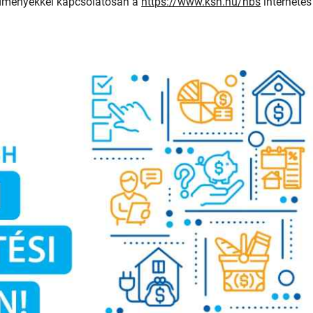
edményekkel kapcsolatosan a
https://www.ksh.hu/hbs
internetes