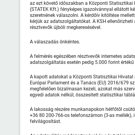
az ezt követő időszakban a Központi Statisztikai
(STATEK Kft.) fényképes igazolvánnyal ellátott ké
szeretnének válaszolni. A kérdőív kitöltése mellet
kérjük az adatszolgáltatókat. A KSH ellenőrizhe
résztvevők újbóli megkeresésével.
A válaszadás önkéntes.
A felmérés egészében résztvevők internetes adats
adatszolgáltatás esetén pedig 5.000 forint értékű
A kapott adatokat a Központi Statisztikai Hivatal 
Európai Parlament és a Tanács (EU) 2016/679 szá
megfelelően bizalmasan kezeli, azokat más szerv
egyedi adatok nélkül, összesített statisztikai táb
A lakosság részére munkanapokon hétfőtől csütört
+36 80 200-766-os telefonszámon (3-as mellék), i
felvilágosítást.