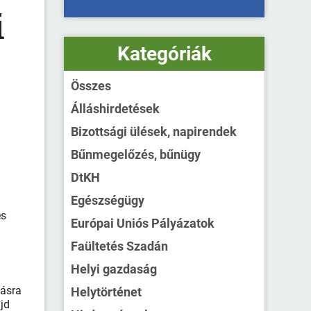
i
Kategóriák
Összes
Álláshirdetések
Bizottsági ülések, napirendek
Bűnmegelőzés, bűnügy
DtKH
Egészségügy
es
Európai Uniós Pályázatok
Faültetés Szadán
Helyi gazdaság
dásra
Helytörténet
ajd