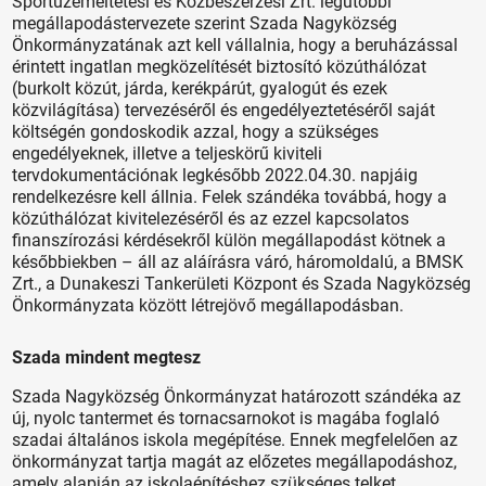
Sportüzemeltetési és Közbeszerzési Zrt. legutóbbi
megállapodástervezete szerint Szada Nagyközség
Önkormányzatának azt kell vállalnia, hogy a beruházással
érintett ingatlan megközelítését biztosító közúthálózat
(burkolt közút, járda, kerékpárút, gyalogút és ezek
közvilágítása) tervezéséről és engedélyeztetéséről saját
költségén gondoskodik azzal, hogy a szükséges
engedélyeknek, illetve a teljeskörű kiviteli
tervdokumentációnak legkésőbb 2022.04.30. napjáig
rendelkezésre kell állnia. Felek szándéka továbbá, hogy a
közúthálózat kivitelezéséről és az ezzel kapcsolatos
finanszírozási kérdésekről külön megállapodást kötnek a
későbbiekben – áll az aláírásra váró, háromoldalú, a BMSK
Zrt., a Dunakeszi Tankerületi Központ és Szada Nagyközség
Önkormányzata között létrejövő megállapodásban.
Szada mindent megtesz
Szada Nagyközség Önkormányzat határozott szándéka az
új, nyolc tantermet és tornacsarnokot is magába foglaló
szadai általános iskola megépítése. Ennek megfelelően az
önkormányzat tartja magát az előzetes megállapodáshoz,
amely alapján az iskolaépítéshez szükséges telket