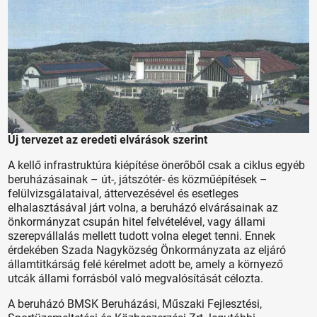
Új tervezet az eredeti elvárások szerint
A kellő infrastruktúra kiépítése önerőből csak a ciklus egyéb
beruházásainak – út-, játszótér- és közműépítések –
felülvizsgálataival, áttervezésével és esetleges
elhalasztásával járt volna, a beruházó elvárásainak az
önkormányzat csupán hitel felvételével, vagy állami
szerepvállalás mellett tudott volna eleget tenni. Ennek
érdekében Szada Nagyközség Önkormányzata az eljáró
államtitkárság felé kérelmet adott be, amely a környező
utcák állami forrásból való megvalósítását célozta.
A beruházó BMSK Beruházási, Műszaki Fejlesztési,