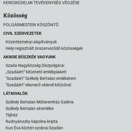
KERESKEDELMI TEVÉKENYSÉG VÉGZÉSE
Közösség
POLGÁRMESTERI KÖSZÖNTŐ
CIVIL SZERVEZETEK
Közintézményi alapítványok
Helyi regisztrált önszerveződő közösségek
AKIKRE BÜSZKÉK VAGYUNK
Szada Nagyközség Díszpolgárai
„Szadáért” kitüntető emlékplakett
"Szadáért" Székely Bertalan emlékérem
"Szadáért" elismerő oklevél kitűzővel
LÁTNIVALÓK
Székely Bertalan Műteremház Galéria
Székely Bertalan síremléke
Tájház
Rudnyánszky kápolna-kripta
Kun Éva köztéri szobrai Szadán