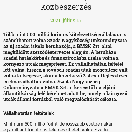
közbeszerzés
2021. július 15.
Több mint 500 millió forintos kötelezettségvállalásra is
számíthatott volna Szada Nagyközség Önkormányzata
az új szadai iskola beruházója, a BMSK Zrt. által
megküldött szerződéstervezet alapján. A beruházó
szadai hatáskörbe és finanszírozásba utalta volna a
környező utcák megépítését. Ez vállalhatatlan feltétel
lett volna, hiszen a jövőbeli szadai utak megépítése vált
volna kétségessé, akár a következő 3-4 év útfejlesztései
is elmaradhattak volna. Szada Nagyközség
Önkormányzata a BMSK Zrt.-n keresztül az eljáró
államtitkárság felé kérelmet adott be, amely a környező
utcák állami forrásból való megvalósítását célozta.
Vállalhatatlan feltételek
Minimum 500 millió forint, de rosszabb esetben akár
egymilliárd forintot is felemészthetett volna Szada