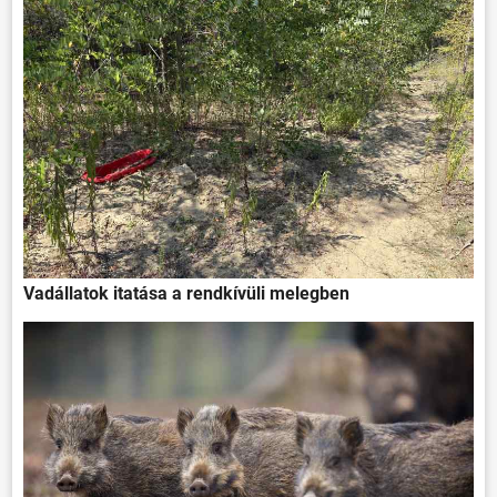
Vadállatok itatása a rendkívüli melegben