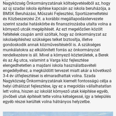
Nagyközség Önkormányzatának költségvetéséből az, hogy
az új szadai iskola építése kapcsán az iskola beruházója, a
BMSK Beruházási, Műszaki Fejlesztési, Sportüzemeltetési
és Közbeszerzési Zrt. a korábbi megállapodástervezete
szerint szadai hatáskörbe és finanszírozásba utalta volna a
környező utcák megépítését. Az ezt megelőzően közölt
feltételek csupán arról szóltak, hogy az önkormányzat az
iskolaépítéshez szükséges telket biztosítja, illetve
gondoskodik annak közművesítéséről is. A szükséges
munkálatokra az elkülönített forrás az önkormányzat
rendelkezésre is áll. Mivel a környező közterületek, a Berek
és az Ág utca, valamint a Varga köz fejlesztése
elengedhetetlen a majdani iskola használatbavételi
engedélyéhez, a megküldött tervezet miatt akár a következő
3-4 év útfejlesztései is elmaradhattak volna. Szada
Nagyközség Önkormányzatának kiemelt fontosságú célja a
helyi úthálózat fejlesztése, így ez a megoldás vállalhatatlan
lett volna, hiszen az iskolát környező utak kiépítése egyéb,
jövőbeli utak építését tette volna kétségessé, így a település
egyéb részei kerültek volna hátrányos helyzetbe.