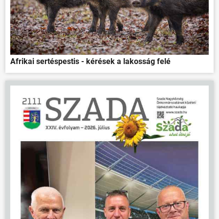
Afrikai sertéspestis - kérések a lakosság felé