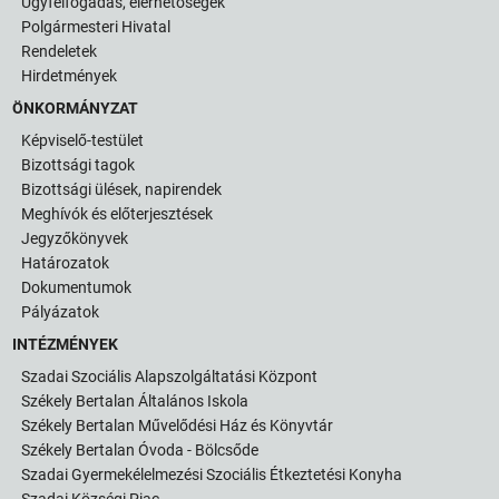
Ügyfélfogadás, elérhetőségek
Polgármesteri Hivatal
Rendeletek
Hirdetmények
ÖNKORMÁNYZAT
Képviselő-testület
Bizottsági tagok
Bizottsági ülések, napirendek
Meghívók és előterjesztések
Jegyzőkönyvek
Határozatok
Dokumentumok
Pályázatok
INTÉZMÉNYEK
Szadai Szociális Alapszolgáltatási Központ
Székely Bertalan Általános Iskola
Székely Bertalan Művelődési Ház és Könyvtár
Székely Bertalan Óvoda - Bölcsőde
Szadai Gyermekélelmezési Szociális Étkeztetési Konyha