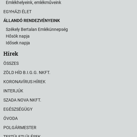
Emlékhelyeink, emlékműveink
EGYHÁZI ÉLET
ÁLLANDÓ RENDEZVÉNYEINK
Székely Bertalan Emlékünnepség
Hősök napja
Idősek napja
Hírek
ÖSSZES
ZÖLD HÍD B.I.G.G. NKFT.
KORONAVÍRUS HÍREK
INTERJÚK
SZADA NOVA NKFT.
EGÉSZSÉGÜGY
ÓVODA
POLGÁRMESTER
TESTÜLETI ÜLÉSEK