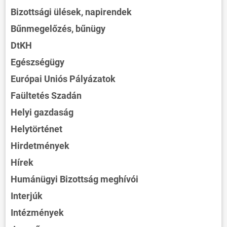
Bizottsági ülések, napirendek
Bűnmegelőzés, bűnügy
DtKH
Egészségügy
Európai Uniós Pályázatok
Faültetés Szadán
Helyi gazdaság
Helytörténet
Hirdetmények
Hírek
Humánügyi Bizottság meghívói
Interjúk
Intézmények