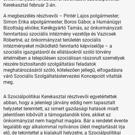
Kerekasztal február 2-án.
A megbeszélés résztvevői – Pintér Lajos polgármester;
Simon Erika alpolgármester; Boros Gábor, a Humánügyi
Bizottság elnöke; Kerékgyártó Tamás, az önkormányzati
fenntartású szociális intézmény vezetője és Vazicsek
Róbertné, az önkormányzat területén szociális
intézményeket működtető fenntartó képviselője – a
szociális igazgatásról és ellátásokról szóló törvény
értelmében a településen szociálisan rászorult személyek
részére biztosítandó szolgáltatási feladatok
meghatározásáról szóló, kötelezően jellegű, elfogadásra
váró Szociális Szolgáltatástervezési Koncepciót vitatták
meg.
A Szociálpolitikai Kerekasztal résztvevői egyetértettek
abban, hogy a jelenlegi járvány eddig nem tapasztalt
helyzetet teremtett, az ismert gazdasági hatások miatt
jelentősen kibővült a támogatandók köre, akiket az
önkormányzat nem hagyhat magára. Bár a rendelet évente
legalább egy alkalommal nyilvános ülést megtartását írja
elő, de tekintettel a kialakult helyzetre, a Szociálpolitikai