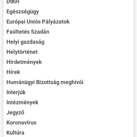
DtKH
Egészségügy
Európai Uniós Pályázatok
Faültetés Szadán
Helyi gazdaság
Helytörténet
Hirdetmények
Hírek
Humánügyi Bizottság meghívói
Interjúk
Intézmények
Jegyző
Koronavírus
Kultúra