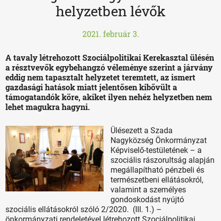
helyzetben lévők
2021. február 3.
A tavaly létrehozott Szociálpolitikai Kerekasztal ülésén
a résztvevők egybehangzó véleménye szerint a járvány
eddig nem tapasztalt helyzetet teremtett, az ismert
gazdasági hatások miatt jelentősen kibővült a
támogatandók köre, akiket ilyen nehéz helyzetben nem
lehet magukra hagyni.
Ülésezett a Szada
Nagyközség Önkormányzat
Képviselő-testületének – a
szociális rászorultság alapján
megállapítható pénzbeli és
természetbeni ellátásokról,
valamint a személyes
gondoskodást nyújtó
szociális ellátásokról szóló 2/2020. (III. 1.) –
önkormányzati rendeletével létrehozott Szociálpolitikai