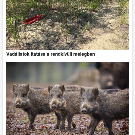
Vadállatok itatása a rendkívüli melegben