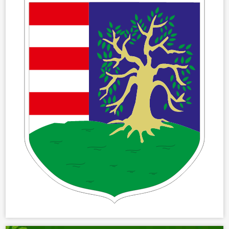
ÖNKORMÁNYZAT
ÜGYINTÉZÉS
KÖZÖSSÉG
HÍREK
VÁLASZTÁSOK