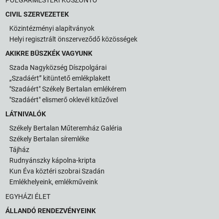
CIVIL SZERVEZETEK
Közintézményi alapítványok
Helyi regisztrált önszerveződő közösségek
AKIKRE BÜSZKÉK VAGYUNK
Szada Nagyközség Díszpolgárai
„Szadáért” kitüntető emlékplakett
"Szadáért" Székely Bertalan emlékérem
"Szadáért" elismerő oklevél kitűzővel
LÁTNIVALÓK
Székely Bertalan Műteremház Galéria
Székely Bertalan síremléke
Tájház
Rudnyánszky kápolna-kripta
Kun Éva köztéri szobrai Szadán
Emlékhelyeink, emlékműveink
EGYHÁZI ÉLET
ÁLLANDÓ RENDEZVÉNYEINK