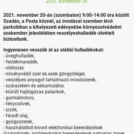
2021. november 16.
2021. november 20-án (szombaton) 9:00-14:00 óra között
Szadán, a Posta köznél, az óvodával szemben lévő
parkolóban a kihelyezett edényekbe környezetvédelmi
szakember jelenlétében veszélyeshulladék-átvételt
biztosítunk.
Ingyenesen vesszük át az alábbi hulladékokat:
- üveghulladék,
- festékmaradék,
- oldószer,
- növényvédő szer és ezek göngyölegei,
- veszélyes anyagot tartalmazó mosószerek,
- szárazelem és akkumulátor,
- kiürült hajtógázas palackok,
- gumiabroncs,
- fénycsövek,
- izzók,
- fáradt olaj,
- gyógyszerek,
- használatból kivont elektronikai berendezések
(számítógép, irodatechnikai berendezések patronjai, toner,