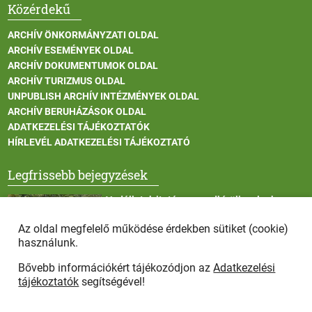
Közérdekű
ARCHÍV ÖNKORMÁNYZATI OLDAL
ARCHÍV ESEMÉNYEK OLDAL
ARCHÍV DOKUMENTUMOK OLDAL
ARCHÍV TURIZMUS OLDAL
UNPUBLISH ARCHÍV INTÉZMÉNYEK OLDAL
ARCHÍV BERUHÁZÁSOK OLDAL
ADATKEZELÉSI TÁJÉKOZTATÓK
HÍRLEVÉL ADATKEZELÉSI TÁJÉKOZTATÓ
Legfrissebb bejegyzések
Vadállatok itatása a rendkívüli melegben
Az oldal megfelelő működése érdekben sütiket (cookie)
használunk.
Bővebb információkért tájékozódjon az
Adatkezelési
Afrikai sertéspestis - kérések a lakosság felé
tájékoztatók
segítségével!