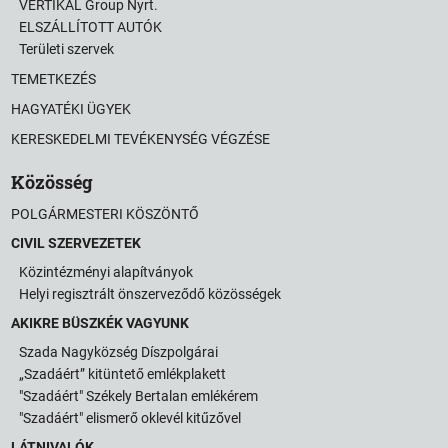
VERTIKAL Group Nyrt.
ELSZÁLLÍTOTT AUTÓK
Területi szervek
TEMETKEZÉS
HAGYATÉKI ÜGYEK
KERESKEDELMI TEVÉKENYSÉG VÉGZÉSE
Közösség
POLGÁRMESTERI KÖSZÖNTŐ
CIVIL SZERVEZETEK
Közintézményi alapítványok
Helyi regisztrált önszerveződő közösségek
AKIKRE BÜSZKÉK VAGYUNK
Szada Nagyközség Díszpolgárai
„Szadáért” kitüntető emlékplakett
"Szadáért" Székely Bertalan emlékérem
"Szadáért" elismerő oklevél kitűzővel
LÁTNIVALÓK