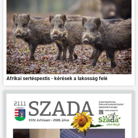
Afrikai sertéspestis - kérések a lakosság felé