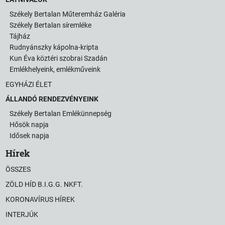
Székely Bertalan Műteremház Galéria
Székely Bertalan síremléke
Tájház
Rudnyánszky kápolna-kripta
Kun Éva köztéri szobrai Szadán
Emlékhelyeink, emlékműveink
EGYHÁZI ÉLET
ÁLLANDÓ RENDEZVÉNYEINK
Székely Bertalan Emlékünnepség
Hősök napja
Idősek napja
Hírek
ÖSSZES
ZÖLD HÍD B.I.G.G. NKFT.
KORONAVÍRUS HÍREK
INTERJÚK