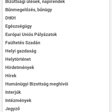
Bizottsági ülések, napirendek
Bűnmegelőzés, bűnügy
DtKH
Egészségügy
Európai Uniós Pályázatok
Faültetés Szadán
Helyi gazdaság
Helytörténet
Hirdetmények
Hírek
Humánügyi Bizottság meghívói
Interjúk
Intézmények
Jegyző