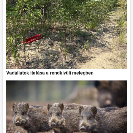
Vadállatok itatása a rendkívüli melegben