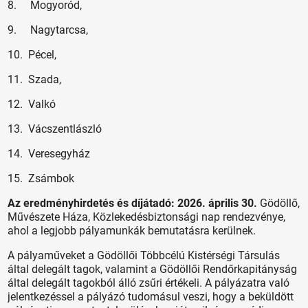
8. Mogyoród,
9. Nagytarcsa,
10. Pécel,
11. Szada,
12. Valkó
13. Vácszentlászló
14. Veresegyház
15. Zsámbok
Az eredményhirdetés és díjátadó: 2026. április 30.
Gödöllő,
Művészete Háza, Közlekedésbiztonsági nap rendezvénye,
ahol a legjobb pályamunkák bemutatásra kerülnek.
A pályaműveket a Gödöllői Többcélú Kistérségi Társulás
által delegált tagok, valamint a Gödöllői Rendőrkapitányság
által delegált tagokból álló zsűri értékeli. A pályázatra való
jelentkezéssel a pályázó tudomásul veszi, hogy a beküldött