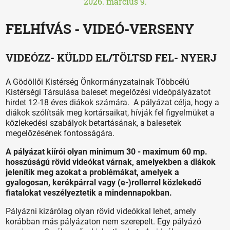
2026. március 9.
FELHÍVÁS - VIDEÓ-VERSENY
VIDEÓZZ- KÜLDD EL/TÖLTSD FEL- NYERJ
A Gödöllői Kistérség Önkormányzatainak Többcélú
Kistérségi Társulása baleset megelőzési videópályázatot
hirdet 12-18 éves diákok számára. A pályázat célja, hogy a
diákok szólítsák meg kortársaikat, hívják fel figyelmüket a
közlekedési szabályok betartásának, a balesetek
megelőzésének fontosságára.
A pályázat kiírói olyan minimum 30 - maximum 60 mp.
hosszúságú rövid videókat várnak, amelyekben a diákok
jelenítik meg azokat a problémákat, amelyek a
gyalogosan, kerékpárral vagy (e-)rollerrel közlekedő
fiatalokat veszélyeztetik a mindennapokban.
Pályázni kizárólag olyan rövid videókkal lehet, amely
korábban más pályázaton nem szerepelt. Egy pályázó