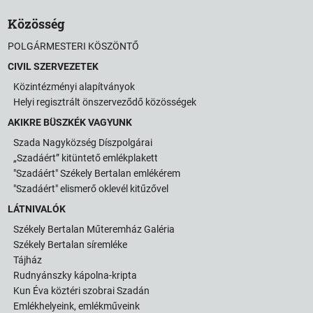
Közösség
POLGÁRMESTERI KÖSZÖNTŐ
CIVIL SZERVEZETEK
Közintézményi alapítványok
Helyi regisztrált önszerveződő közösségek
AKIKRE BÜSZKÉK VAGYUNK
Szada Nagyközség Díszpolgárai
„Szadáért” kitüntető emlékplakett
"Szadáért" Székely Bertalan emlékérem
"Szadáért" elismerő oklevél kitűzővel
LÁTNIVALÓK
Székely Bertalan Műteremház Galéria
Székely Bertalan síremléke
Tájház
Rudnyánszky kápolna-kripta
Kun Éva köztéri szobrai Szadán
Emlékhelyeink, emlékműveink