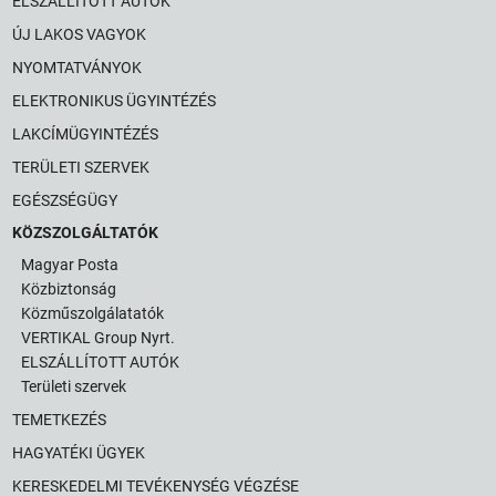
ELSZÁLLÍTOTT AUTÓK
ÚJ LAKOS VAGYOK
NYOMTATVÁNYOK
ELEKTRONIKUS ÜGYINTÉZÉS
LAKCÍMÜGYINTÉZÉS
TERÜLETI SZERVEK
EGÉSZSÉGÜGY
KÖZSZOLGÁLTATÓK
Magyar Posta
Közbiztonság
Közműszolgálatatók
VERTIKAL Group Nyrt.
ELSZÁLLÍTOTT AUTÓK
Területi szervek
TEMETKEZÉS
HAGYATÉKI ÜGYEK
KERESKEDELMI TEVÉKENYSÉG VÉGZÉSE