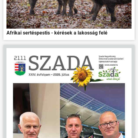
Afrikai sertéspestis - kérések a lakosság felé