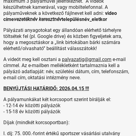
maximum 3 pályaművel jelentkezhet. A videók
készülhetnek kamerával, vagy mobiltelefonnal. A
pályaműveknek a következő fájlnevet kell adni:
video
címe
vezetéknév keresztnév
településnév_eletkor
Pályázati anyagotokat egy állandóan elérhető tárhelyre
töltsétek fel (pl. Google drive) és közben figyeljetek arra,
hogy a megosztáskor a „link birtokában bárki számára
elérhető/olvasható” beállítást válasszátokk!
A videót meg kell osztani a
palyazatig@gmail.com
e-mail
címmel. Az e-mailben mellékletként tartalmaznia kell a
pályázó adatlapját: név, születési dátum, cím, telefonszám,
e-mail cím, oktatási intézmény neve.
BENYÚJTÁSI HATÁRIDŐ: 2026.04.15 !!!
A pályamunkákat két korcsoport szerint bírálják el:
- 12-14 év közötti pályázók
- 15-18 év közötti pályázók
Díjak (mindkét korcsoportban):
I. díj: 75. 000.-forint értékű sportszer vásárlási utalvány