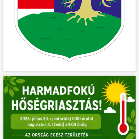
ÖNKORMÁNYZAT
ÜGYINTÉZÉS
KÖZÖSSÉG
HÍREK
VÁLASZTÁSOK