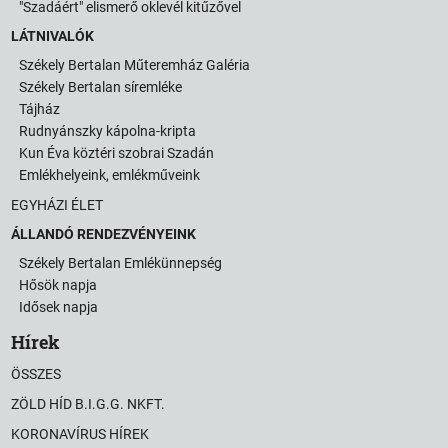
"Szadáért" elismerő oklevél kitűzővel
LÁTNIVALÓK
Székely Bertalan Műteremház Galéria
Székely Bertalan síremléke
Tájház
Rudnyánszky kápolna-kripta
Kun Éva köztéri szobrai Szadán
Emlékhelyeink, emlékműveink
EGYHÁZI ÉLET
ÁLLANDÓ RENDEZVÉNYEINK
Székely Bertalan Emlékünnepség
Hősök napja
Idősek napja
Hírek
ÖSSZES
ZÖLD HÍD B.I.G.G. NKFT.
KORONAVÍRUS HÍREK