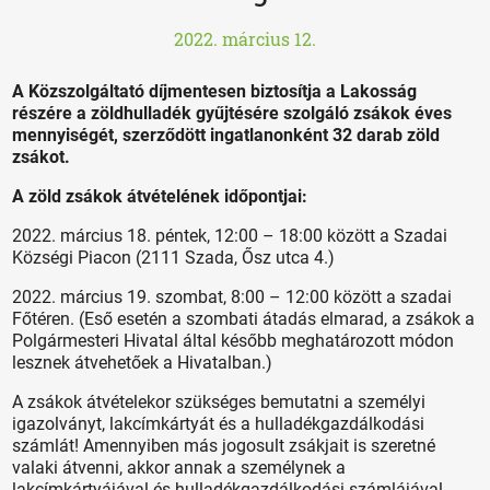
2022. március 12.
A Közszolgáltató díjmentesen biztosítja a Lakosság
részére a zöldhulladék gyűjtésére szolgáló zsákok éves
mennyiségét, szerződött ingatlanonként 32 darab zöld
zsákot.
A zöld zsákok átvételének időpontjai:
2022. március 18. péntek, 12:00 – 18:00 között a Szadai
Községi Piacon (2111 Szada, Ősz utca 4.)
2022. március 19. szombat, 8:00 – 12:00 között a szadai
Főtéren. (Eső esetén a szombati átadás elmarad, a zsákok a
Polgármesteri Hivatal által később meghatározott módon
lesznek átvehetőek a Hivatalban.)
A zsákok átvételekor szükséges bemutatni a személyi
igazolványt, lakcímkártyát és a hulladékgazdálkodási
számlát! Amennyiben más jogosult zsákjait is szeretné
valaki átvenni, akkor annak a személynek a
lakcímkártyájával és hulladékgazdálkodási számlájával