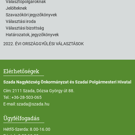
Választópolgároknak
Jelölteknek
Szavazóköri jegyzőkönyvek
Választási iroda
Választási bizottság
Határozatok, jegyzőkönyvek
2022. ÉVI ORSZÁGGYŰLÉSI VÁLASZTÁSOK
Elérhetőségek
Szada Nagyközség Önkormányzat és Szadai Polgármesteri Hivatal
Cím: 2111 Szada, Dózsa György út 88.
Tel.:
+36-28-503-065
E-mail:
szada@szada.hu
Ügyfélfogadás
Hétfő-Szerda: 8.00-16.00