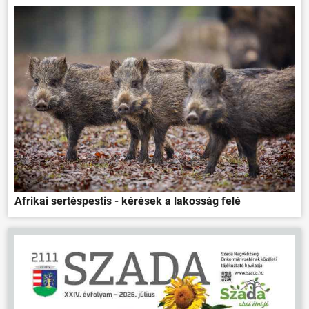
Afrikai sertéspestis - kérések a lakosság felé