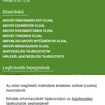
Péntek: 8.00-12.00
Közérdekű
ARCHÍV ÖNKORMÁNYZATI OLDAL
ARCHÍV ESEMÉNYEK OLDAL
ARCHÍV DOKUMENTUMOK OLDAL
ARCHÍV TURIZMUS OLDAL
UNPUBLISH ARCHÍV INTÉZMÉNYEK OLDAL
ARCHÍV BERUHÁZÁSOK OLDAL
ADATKEZELÉSI TÁJÉKOZTATÓK
HÍRLEVÉL ADATKEZELÉSI TÁJÉKOZTATÓ
Legfrissebb bejegyzések
Vadállatok itatása a rendkívüli melegben
Az oldal megfelelő működése érdekben sütiket (cookie)
használunk.
Bővebb információkért tájékozódjon az
Adatkezelési
Afrikai sertéspestis - kérések a lakosság felé
tájékoztatók
segítségével!