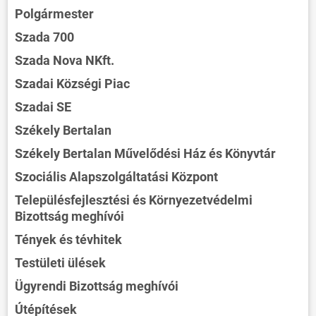
Polgármester
Szada 700
Szada Nova NKft.
Szadai Községi Piac
Szadai SE
Székely Bertalan
Székely Bertalan Művelődési Ház és Könyvtár
Szociális Alapszolgáltatási Központ
Településfejlesztési és Környezetvédelmi
Bizottság meghívói
Tények és tévhitek
Testületi ülések
Ügyrendi Bizottság meghívói
Útépítések