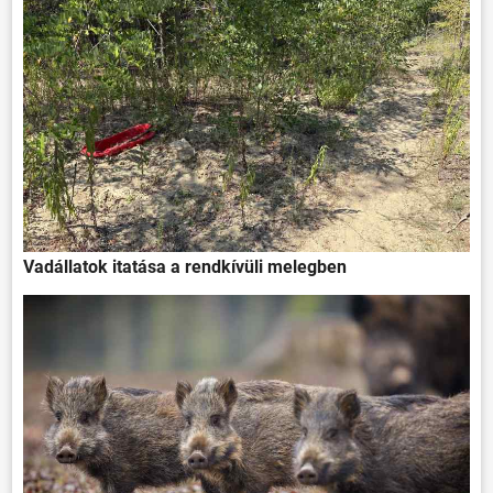
Vadállatok itatása a rendkívüli melegben