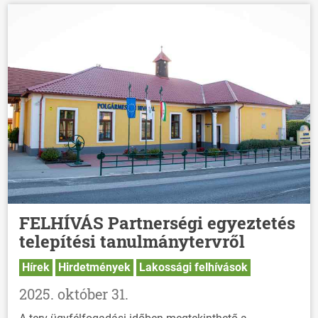
FELHÍVÁS Partnerségi egyeztetés
telepítési tanulmánytervről
ÖNKORMÁNYZAT
Hírek
Hirdetmények
Lakossági felhívások
ÜGYINTÉZÉS
2025. október 31.
KÖZÖSSÉG