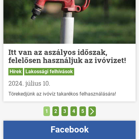
Itt van az aszályos időszak,
felelősen használjuk az ivóvizet!
Hírek
Lakossági felhívások
2024. július 10.
Törekedjünk az ivóvíz takarékos felhasználására!
1
2
3
4
5
Facebook