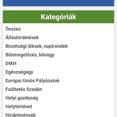
Kategóriák
Összes
Álláshirdetések
Bizottsági ülések, napirendek
Bűnmegelőzés, bűnügy
DtKH
Egészségügy
Európai Uniós Pályázatok
Faültetés Szadán
Helyi gazdaság
Helytörténet
Hirdetmények