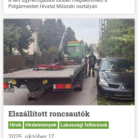
A terv ügyfélfogadási időben megtekinthető a
Polgármesteri Hivatal Műszaki osztályán
HÍREK
VÁLASZTÁSOK
Elszállított roncsautók
Hírek
Hirdetmények
Lakossági felhívások
2025. október 17.