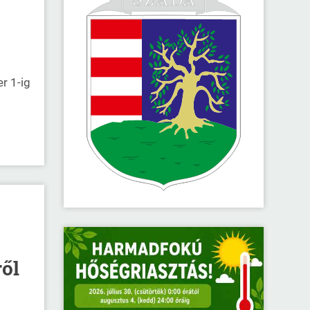
r 1-ig
ől