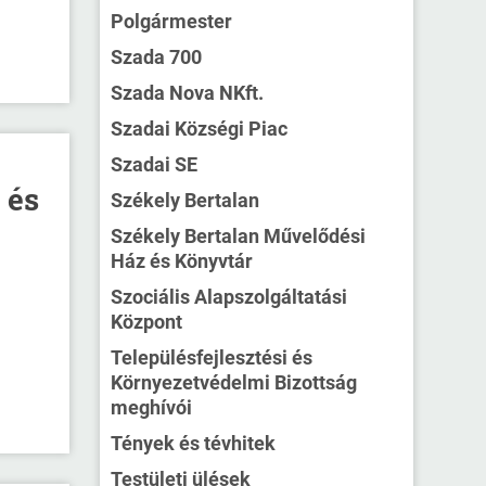
Polgármester
Szada 700
Szada Nova NKft.
Szadai Községi Piac
Szadai SE
 és
Székely Bertalan
Székely Bertalan Művelődési
Ház és Könyvtár
Szociális Alapszolgáltatási
Központ
Településfejlesztési és
Környezetvédelmi Bizottság
meghívói
Tények és tévhitek
Testületi ülések