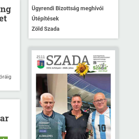
ang
Ügyrendi Bizottság meghívói
et
Útépítések
Zöld Szada
óráig
ar