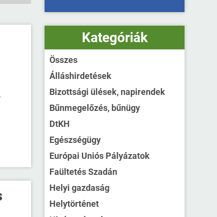
Kategóriák
Összes
Álláshirdetések
Bizottsági ülések, napirendek
.
Bűnmegelőzés, bűnügy
DtKH
Egészségügy
Európai Uniós Pályázatok
Faültetés Szadán
Helyi gazdaság
s
Helytörténet