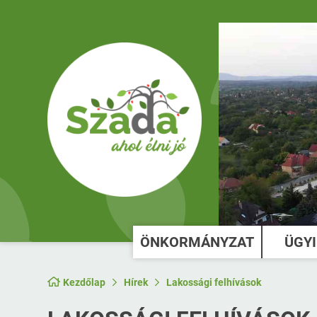
ÖNKORMÁNYZAT
ÜGY
Kezdőlap
Hírek
Lakossági felhívások