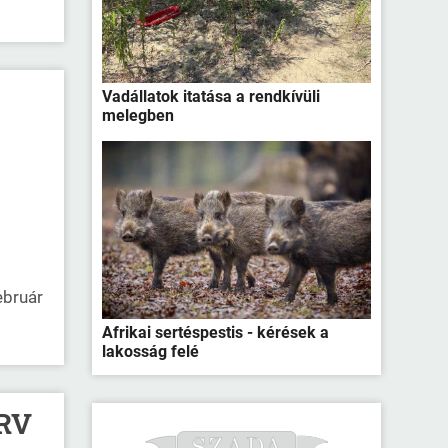
Vadállatok itatása a rendkívüli
melegben
ebruár
Afrikai sertéspestis - kérések a
lakosság felé
MRV