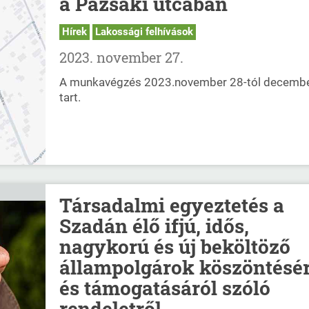
a Pazsaki utcában
Hírek
Lakossági felhívások
2023. november 27.
A munkavégzés 2023.november 28-tól decembe
tart.
Társadalmi egyeztetés a
Szadán élő ifjú, idős,
nagykorú és új beköltöző
állampolgárok köszöntésér
és támogatásáról szóló
rendeletről