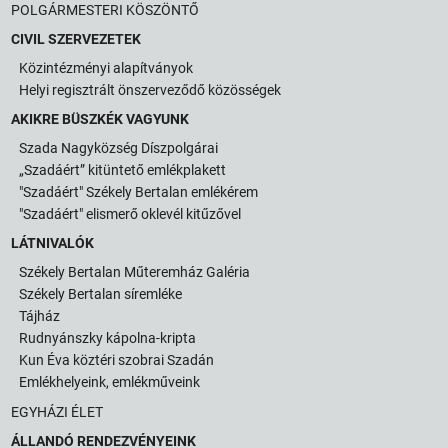
POLGÁRMESTERI KÖSZÖNTŐ
CIVIL SZERVEZETEK
Közintézményi alapítványok
Helyi regisztrált önszerveződő közösségek
AKIKRE BÜSZKÉK VAGYUNK
Szada Nagyközség Díszpolgárai
„Szadáért” kitüntető emlékplakett
"Szadáért" Székely Bertalan emlékérem
"Szadáért" elismerő oklevél kitűzővel
LÁTNIVALÓK
Székely Bertalan Műteremház Galéria
Székely Bertalan síremléke
Tájház
Rudnyánszky kápolna-kripta
Kun Éva köztéri szobrai Szadán
Emlékhelyeink, emlékműveink
EGYHÁZI ÉLET
ÁLLANDÓ RENDEZVÉNYEINK