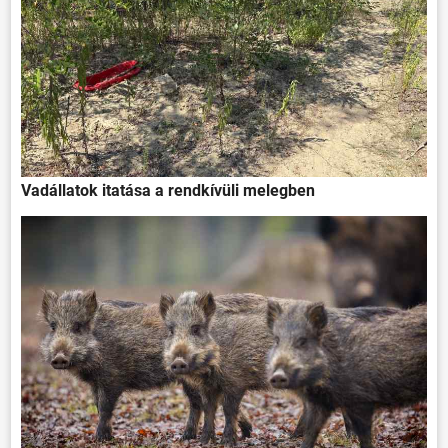
Vadállatok itatása a rendkívüli melegben