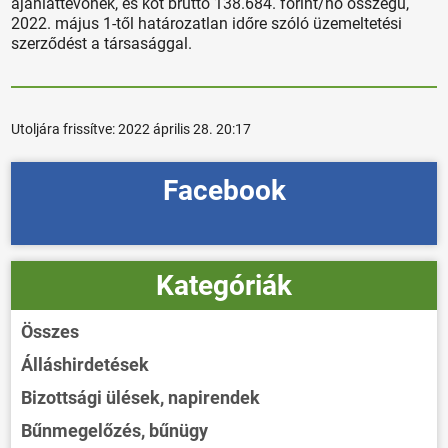
ajánlattevőnek, és köt bruttó 138.684. forint/hó összegű,
2022. május 1-től határozatlan időre szóló üzemeltetési
szerződést a társasággal.
Utoljára frissítve:
2022 április 28. 20:17
Facebook
Kategóriák
Összes
Álláshirdetések
Bizottsági ülések, napirendek
Bűnmegelőzés, bűnügy