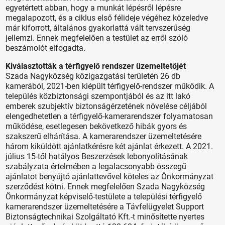
egyetértett abban, hogy a munkát lépésről lépésre
megalapozott, és a ciklus első félideje végéhez közeledve
már kiforrott, általános gyakorlattá vált tervszerűség
jellemzi. Ennek megfelelően a testület az erről szóló
beszámolót elfogadta.
Kiválasztották a térfigyelő rendszer üzemeltetőjét
Szada Nagyközség közigazgatási területén 26 db
kamerából, 2021-ben kiépült térfigyelő-rendszer működik. A
település közbiztonsági szempontjából és az itt lakó
emberek szubjektív biztonságérzetének növelése céljából
elengedhetetlen a térfigyelő-kamerarendszer folyamatosan
működése, esetlegesen bekövetkező hibák gyors és
szakszerű elhárítása. A kamerarendszer üzemeltetésére
három kiküldött ajánlatkérésre két ajánlat érkezett. A 2021.
július 15-től hatályos Beszerzések lebonyolításának
szabályzata értelmében a legalacsonyabb összegű
ajánlatot benyújtó ajánlattevővel köteles az Önkormányzat
szerződést kötni. Ennek megfelelően Szada Nagyközség
Önkormányzat képviselő-testülete a települési térfigyelő
kamerarendszer üzemeltetésére a Távfelügyelet Support
Biztonságtechnikai Szolgáltató Kft.-t minősítette nyertes