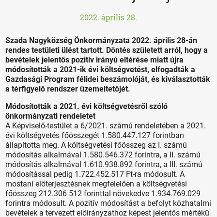
2022. április 28.
Szada Nagyközség Önkormányzata 2022. április 28-án
rendes testületi ülést tartott. Döntés született arról, hogy a
bevételek jelentős pozitív irányú eltérése miatt újra
módosították a 2021-ik évi költségvetést, elfogadták a
Gazdasági Program félidei beszámolóját, és kiválasztották
a térfigyelő rendszer üzemeltetőjét.
Módosították a 2021. évi költségvetésről szóló
önkormányzati rendeletet
A Képviselő-testület a 6/2021. számú rendeletében a 2021.
évi költségvetés főösszegét 1.580.447.127 forintban
állapította meg. A költségvetési főösszeg az I. számú
módosítás alkalmával 1.580.546.372 forintra, a II. számú
módosítás alkalmával 1.610.938.892 forintra, a III. számú
módosítással pedig 1.722.452.517 Ft-ra módosult. A
mostani előterjesztésnek megfelelően a költségvetési
főösszeg 212.306 512 forinttal növekedve 1.934.769.029
forintra módosult. A pozitív módosítást a befolyt közhatalmi
bevételek a tervezett előirányzathoz képest jelentős mértékű