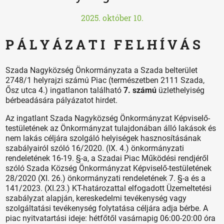
2025. október 10.
P Á L Y Á Z A T I F E L H Í V Á S
Szada Nagyközség Önkormányzata a Szada belterület
2748/1 helyrajzi számú Piac (természetben 2111 Szada,
Ősz utca 4.) ingatlanon található
7. számú
üzlethelyiség
bérbeadására pályázatot hirdet.
Az ingatlant Szada Nagyközség Önkormányzat Képviselő-
testületének az Önkormányzat tulajdonában álló lakások és
nem lakás céljára szolgáló helyiségek hasznosításának
szabályairól szóló 16/2020. (IX. 4.) önkormányzati
rendeletének 16-19. §-a, a Szadai Piac Működési rendjéről
szóló Szada Község Önkormányzat Képviselő-testületének
28/2020 (XI. 26.) önkormányzati rendeletének 7. §-a és a
141/2023. (XI.23.) KT-határozattal elfogadott Üzemeltetési
szabályzat alapján, kereskedelmi tevékenység vagy
szolgáltatási tevékenység folytatása céljára adja bérbe. A
piac nyitvatartási ideje: hétfőtől vasárnapig 06:00-20:00 óra