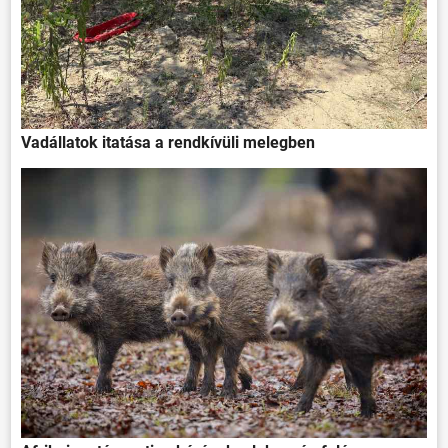
Vadállatok itatása a rendkívüli melegben