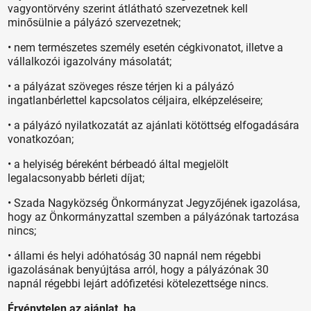
vagyontörvény szerint átlátható szervezetnek kell
minősülnie a pályázó szervezetnek;
• nem természetes személy esetén cégkivonatot, illetve a
vállalkozói igazolvány másolatát;
• a pályázat szöveges része térjen ki a pályázó
ingatlanbérlettel kapcsolatos céljaira, elképzeléseire;
• a pályázó nyilatkozatát az ajánlati kötöttség elfogadására
vonatkozóan;
• a helyiség béreként bérbeadó által megjelölt
legalacsonyabb bérleti díjat;
• Szada Nagyközség Önkormányzat Jegyzőjének igazolása,
hogy az Önkormányzattal szemben a pályázónak tartozása
nincs;
• állami és helyi adóhatóság 30 napnál nem régebbi
igazolásának benyújtása arról, hogy a pályázónak 30
napnál régebbi lejárt adófizetési kötelezettsége nincs.
Érvénytelen az ajánlat, ha