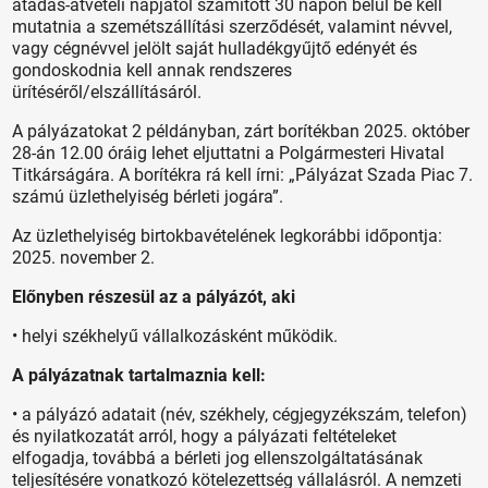
átadás-átvételi napjától számított 30 napon belül be kell
mutatnia a szemétszállítási szerződését, valamint névvel,
vagy cégnévvel jelölt saját hulladékgyűjtő edényét és
gondoskodnia kell annak rendszeres
ürítéséről/elszállításáról.
A pályázatokat 2 példányban, zárt borítékban 2025. október
28-án 12.00 óráig lehet eljuttatni a Polgármesteri Hivatal
Titkárságára. A borítékra rá kell írni: „Pályázat Szada Piac 7.
számú üzlethelyiség bérleti jogára”.
Az üzlethelyiség birtokbavételének legkorábbi időpontja:
2025. november 2.
Előnyben részesül az a pályázót, aki
• helyi székhelyű vállalkozásként működik.
A pályázatnak tartalmaznia kell:
• a pályázó adatait (név, székhely, cégjegyzékszám, telefon)
és nyilatkozatát arról, hogy a pályázati feltételeket
elfogadja, továbbá a bérleti jog ellenszolgáltatásának
teljesítésére vonatkozó kötelezettség vállalásról. A nemzeti