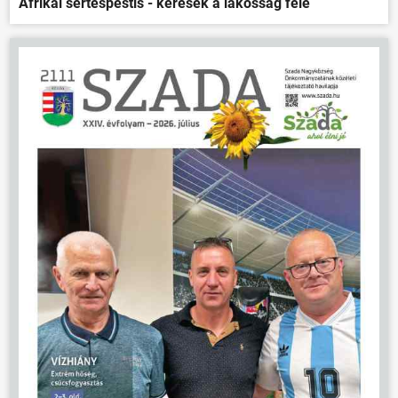
Afrikai sertéspestis - kérések a lakosság felé
ÖNKORMÁNYZAT
ÜGYINTÉZÉS
KÖZÖSSÉG
HÍREK
VÁLASZTÁSOK