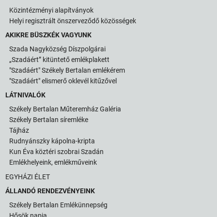
Közintézményi alapítványok
Helyi regisztrált önszerveződő közösségek
AKIKRE BÜSZKÉK VAGYUNK
Szada Nagyközség Díszpolgárai
„Szadáért” kitüntető emlékplakett
"Szadáért" Székely Bertalan emlékérem
"Szadáért" elismerő oklevél kitűzővel
LÁTNIVALÓK
Székely Bertalan Műteremház Galéria
Székely Bertalan síremléke
Tájház
Rudnyánszky kápolna-kripta
Kun Éva köztéri szobrai Szadán
Emlékhelyeink, emlékműveink
EGYHÁZI ÉLET
ÁLLANDÓ RENDEZVÉNYEINK
Székely Bertalan Emlékünnepség
Hősök napja