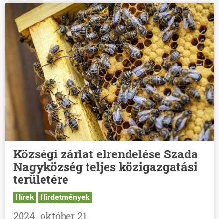
Községi zárlat elrendelése Szada
Nagyközség teljes közigazgatási
területére
Hírek
Hirdetmények
2024. október 21.