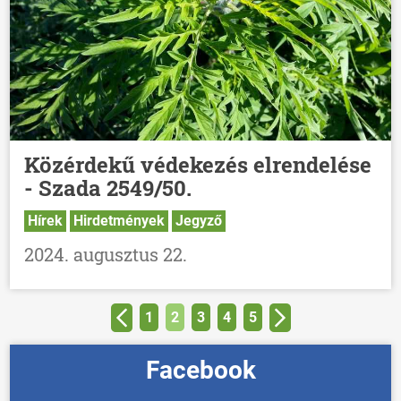
Közérdekű védekezés elrendelése
- Szada 2549/50.
Hírek
Hirdetmények
Jegyző
2024. augusztus 22.
1
2
3
4
5
Facebook