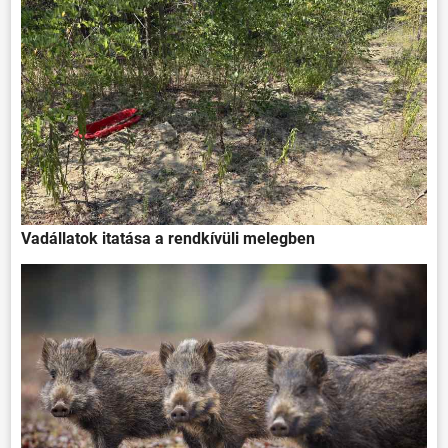
Vadállatok itatása a rendkívüli melegben