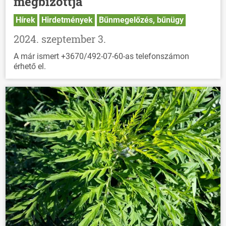
megbízottja
HÍREK
Hírek
Hirdetmények
Bűnmegelőzés, bűnügy
VÁLASZTÁSOK
2024. szeptember 3.
A már ismert +3670/492-07-60-as telefonszámon
érhető el.