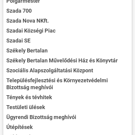
Polgármester
Szada 700
Szada Nova NKft.
Szadai Községi Piac
Szadai SE
Székely Bertalan
Székely Bertalan Művelődési Ház és Könyvtár
Szociális Alapszolgáltatási Központ
Településfejlesztési és Környezetvédelmi
Bizottság meghívói
Tények és tévhitek
Testületi ülések
Ügyrendi Bizottság meghívói
Útépítések