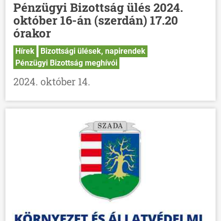
Pénzügyi Bizottság ülés 2024.
HÍREK
október 16-án (szerdán) 17.20
VÁLASZTÁSOK
órakor
Hírek
Bizottsági ülések, napirendek
Pénzügyi Bizottság meghívói
2024. október 14.