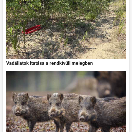
Vadállatok itatása a rendkívüli melegben