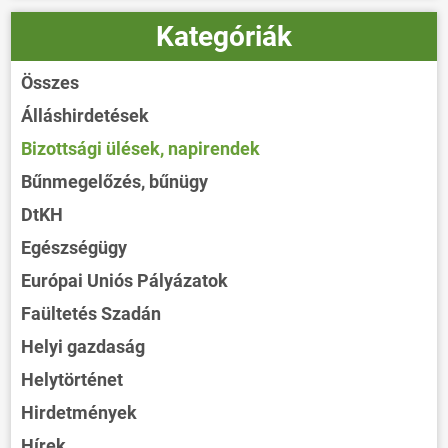
Kategóriák
Összes
Álláshirdetések
Bizottsági ülések, napirendek
Bűnmegelőzés, bűnügy
DtKH
Egészségügy
Európai Uniós Pályázatok
Faültetés Szadán
Helyi gazdaság
Helytörténet
Hirdetmények
Hírek