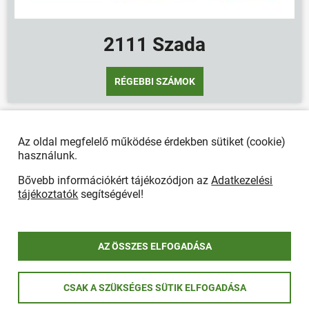
2111 Szada
RÉGEBBI SZÁMOK
Legfrissebb bejegyzések
Az oldal megfelelő működése érdekben sütiket (cookie)
használunk.
Bővebb információkért tájékozódjon az
Adatkezelési
tájékoztatók
segítségével!
AZ ÖSSZES ELFOGADÁSA
CSAK A SZÜKSÉGES SÜTIK ELFOGADÁSA