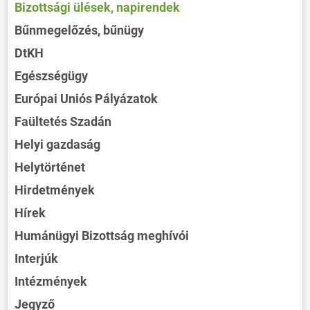
Bizottsági ülések, napirendek
Bűnmegelőzés, bűnügy
DtKH
Egészségügy
Európai Uniós Pályázatok
Faültetés Szadán
Helyi gazdaság
Helytörténet
Hirdetmények
Hírek
Humánügyi Bizottság meghívói
Interjúk
Intézmények
Jegyző