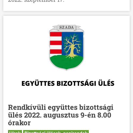
Rendkívüli együttes bizottsági
ÖNKORMÁNYZAT
ülés 2022. augusztus 9-én 8.00
ÜGYINTÉZÉS
órakor
KÖZÖSSÉG