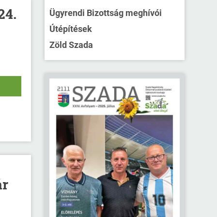
24.
Ügyrendi Bizottság meghívói
Útépítések
Zöld Szada
ár