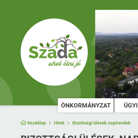
ÖNKORMÁNYZAT
ÜGY
Kezdőlap
Hírek
Bizottsági ülések, napirendek